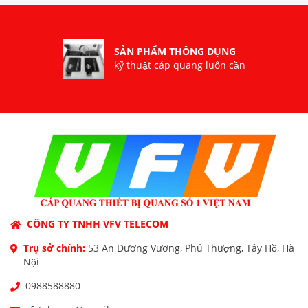
100%
SẢN PHẨM THÔNG DỤNG
kỹ thuật cáp quang luôn cần
CÔNG TY TNHH VFV TELECOM
Trụ sở chính:
53 An Dương Vương, Phú Thượng, Tây Hồ, Hà
Nội
0988588880