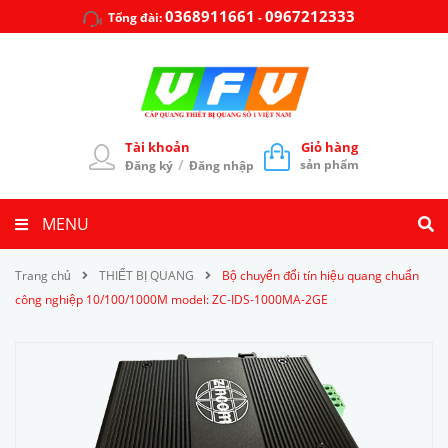
0368911661
0967212333
Tổng đài:
-
Tài khoản
Giỏ hàng
/
sản phẩm
Đăng ký
Đăng nhập
MENU
Trang chủ
THIẾT BỊ QUANG
Bộ chuyển đổi tín hiệu quang chuẩn
công nghiệp 10/100/1000M model: ZC-IDS-1000MA-2GE