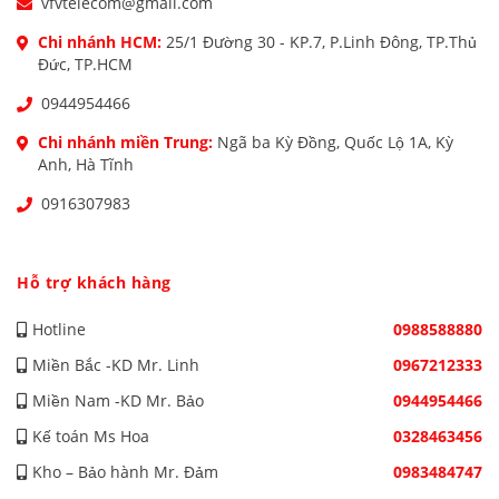
vfvtelecom@gmail.com
Chi nhánh HCM:
25/1 Đường 30 - KP.7, P.Linh Đông, TP.Thủ
Đức, TP.HCM
0944954466
Chi nhánh miền Trung:
Ngã ba Kỳ Đồng, Quốc Lộ 1A, Kỳ
Anh, Hà Tĩnh
0916307983
Hỗ trợ khách hàng
Hotline
0988588880
Miền Bắc -KD Mr. Linh
0967212333
Miền Nam -KD Mr. Bảo
0944954466
Kế toán Ms Hoa
0328463456
Kho – Bảo hành Mr. Đảm
0983484747