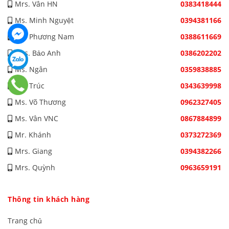
Mrs. Vân HN
0383418444
Ms. Minh Nguyệt
0394381166
Ms. Phương Nam
0388611669
Mrs. Bảo Anh
0386202202
Ms. Ngân
0359838885
Ms. Trúc
0343639998
Ms. Võ Thương
0962327405
Ms. Vân VNC
0867884899
Mr. Khánh
0373272369
Mrs. Giang
0394382266
Mrs. Quỳnh
0963659191
Thông tin khách hàng
Trang chủ