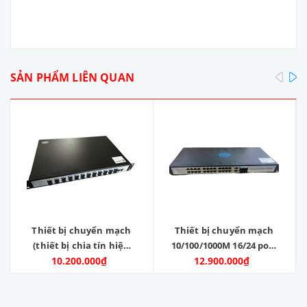
pre
SẢN PHẨM LIÊN QUAN
Thiết bị chuyển mạch
Thiết bị chuyển mạch
(thiết bị chia tín hiệu
10/100/1000M 16/24 port
mạng) Gigabit 24 port
10.200.000₫
1000 4 port x SFP.
12.900.000₫
SFP 10/100/1000
Model: ZC-SW1624GE-
+2x1000M RJ45 port.
4SFP. Hãng sản xuất:
Model: ZC-24SFP-2GE
Zincom. Hàng mới