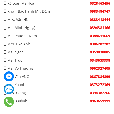
Kế toán Ms Hoa
0328463456
Kho – Bảo hành Mr. Đảm
0983484747
Mrs. Vân HN
0383418444
Ms. Minh Nguyệt
0394381166
Ms. Phương Nam
0388611669
Mrs. Bảo Anh
0386202202
Ms. Ngân
0359838885
Ms. Trúc
0343639998
Ms. Võ Thương
0962327405
Ms. Vân VNC
0867884899
Mr. Khánh
0373272369
Mrs. Giang
0394382266
Mrs. Quỳnh
0963659191