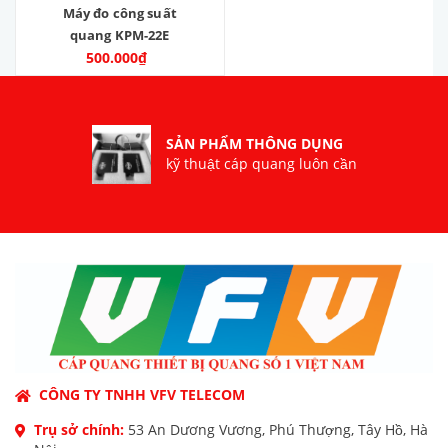
Máy đo công suất
quang KPM-22E
500.000₫
SẢN PHẨM THÔNG DỤNG
kỹ thuật cáp quang luôn cần
CÔNG TY TNHH VFV TELECOM
Trụ sở chính:
53 An Dương Vương, Phú Thượng, Tây Hồ, Hà