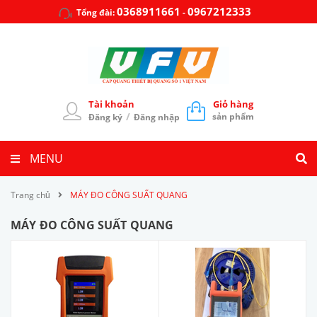
0368911661
0967212333
Tổng đài:
-
Tài khoản
Giỏ hàng
/
sản phẩm
Đăng ký
Đăng nhập
MENU
Trang chủ
MÁY ĐO CÔNG SUẤT QUANG
MÁY ĐO CÔNG SUẤT QUANG