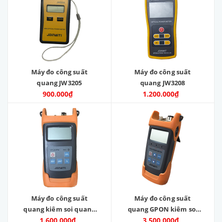
Máy đo công suất
Máy đo công suất
quang JW3205
quang JW3208
900.000₫
1.200.000₫
Máy đo công suất
Máy đo công suất
quang kiêm soi quang
quang GPON kiêm soi
1.600.000₫
JW3223A
quang JW3213A
3.500.000₫