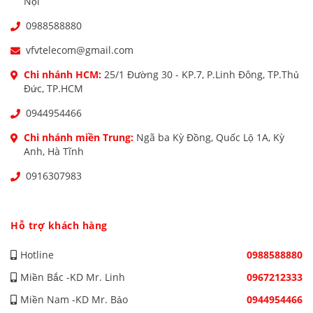
Nội
0988588880
vfvtelecom@gmail.com
Chi nhánh HCM:
25/1 Đường 30 - KP.7, P.Linh Đông, TP.Thủ
Đức, TP.HCM
0944954466
Chi nhánh miền Trung:
Ngã ba Kỳ Đồng, Quốc Lộ 1A, Kỳ
Anh, Hà Tĩnh
0916307983
Hỗ trợ khách hàng
Hotline
0988588880
Miền Bắc -KD Mr. Linh
0967212333
Miền Nam -KD Mr. Bảo
0944954466