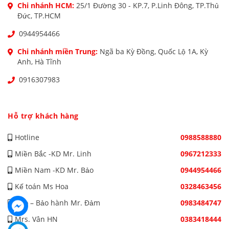
Chi nhánh HCM:
25/1 Đường 30 - KP.7, P.Linh Đông, TP.Thủ
Đức, TP.HCM
0944954466
Chi nhánh miền Trung:
Ngã ba Kỳ Đồng, Quốc Lộ 1A, Kỳ
Anh, Hà Tĩnh
0916307983
Hỗ trợ khách hàng
Hotline
0988588880
Miền Bắc -KD Mr. Linh
0967212333
Miền Nam -KD Mr. Bảo
0944954466
Kế toán Ms Hoa
0328463456
Kho – Bảo hành Mr. Đảm
0983484747
Mrs. Vân HN
0383418444