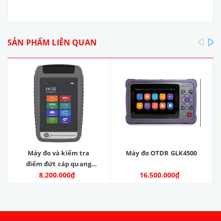
pre
SẢN PHẨM LIÊN QUAN
Máy đo và kiểm tra
Máy đo OTDR GLK4500
điểm đứt cáp quang
OTDR. Model: OTDR-V9.
8.200.000₫
16.500.000₫
Nhà sản xuất: SKYCOM
COMMUNICATIONS
LTD. Hàng mới 100%