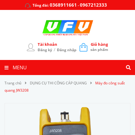
0368911661
0967212333
Tổng đài:
-
Tài khoản
Giỏ hàng
/
sản phẩm
Đăng ký
Đăng nhập
MENU
Trang chủ
DỤNG CỤ THI CÔNG CÁP QUANG
Máy đo công suất
quang JW3208