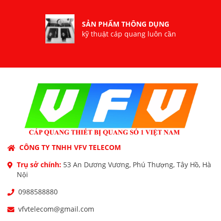
SẢN PHẨM THÔNG DỤNG
kỹ thuật cáp quang luôn cần
CÔNG TY TNHH VFV TELECOM
Trụ sở chính:
53 An Dương Vương, Phú Thượng, Tây Hồ, Hà
Nội
0988588880
vfvtelecom@gmail.com