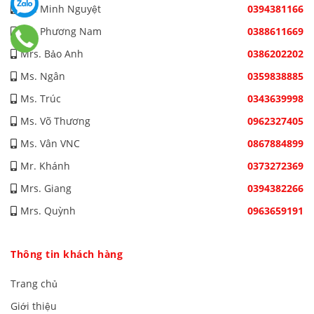
Ms. Minh Nguyệt
0394381166
Ms. Phương Nam
0388611669
Mrs. Bảo Anh
0386202202
Ms. Ngân
0359838885
Ms. Trúc
0343639998
Ms. Võ Thương
0962327405
Ms. Vân VNC
0867884899
Mr. Khánh
0373272369
Mrs. Giang
0394382266
Mrs. Quỳnh
0963659191
Thông tin khách hàng
Trang chủ
Giới thiệu