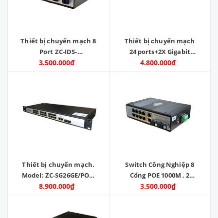
Thiết bị chuyển mạch 8
Thiết bị chuyển mạch
Port ZC-IDS-
24 ports+2X Gigabit
8GPOE8022EFG - Zincom
3.500.000₫
Ethernet ports +1SFP.
4.800.000₫
Model: ZC-24POE-1SFP-
2GE
Thiết bị chuyển mạch.
Switch Công Nghiệp 8
Model: ZC-SG26GE/POE-
Cổng POE 1000M , 2
8.900.000₫
2SFP
Cổng SC 1000M , 2 Cổng
3.500.000₫
Lan 1000M , Model : ZC-
IDS-8GPOE8022EFG-SC.