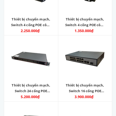
Thiết bị chuyển mạch,
Thiết bị chuyển mạch,
Switch 4 cổng POE công
Switch 4 cổng POE công
suất 60W, 2 cổng lan
2.250.000₫
suất 60W, 1 cổng quang
1.350.000₫
100M, 2 cổng quang SC
SC 100M. Model: ZC-
100M. Model: ZC-
POE401F
POE4022F
Thiết bị chuyển mạch,
Thiết bị chuyển mạch,
Switch 24 cổng POE
Switch 16 cổng POE
100M 2 cổng Lan 1000M ,
5.200.000₫
100M 2 cổng Lan 1000M ,
3.900.000₫
2 cổng quang SFP.
1 cổng quang SFP.
Model: ZC-24POE-2SFP-
Model: ZC-16POE-SFP-
2GEGE
2GE