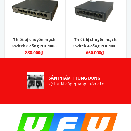
Thiết bị chuyển mạch,
Thiết bị chuyển mạch,
Switch 8 cổng POE 100M
Switch 4 cổng POE 100M
công suất 90W, 2 cổng
880.000₫
công suất 60W, 2 cổng
660.000₫
lan 100M. Model: ZC-
lan 100M. Model: ZC-
8POE-2E
4POE-2E
SẢN PHẨM THÔNG DỤNG
kỹ thuật cáp quang luôn cần