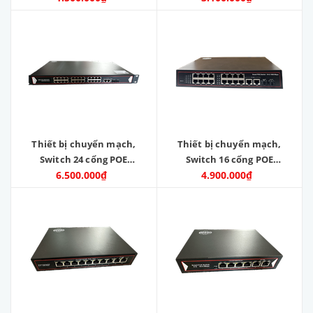
RJ45 POE 1000M, 1 Cổng
POE 1000M, 1 ports SFP
lan 1000M. Model: ZC-
1.25G . Model: ZC-IDS-
IDS-4GPOE
2GEPOE-SFP
Thiết bị chuyển mạch,
Thiết bị chuyển mạch,
Switch 24 cổng POE
Switch 16 cổng POE
1000M 2 cổng Lan 1000M
6.500.000₫
1000M 2 cổng Lan 1000M
4.900.000₫
, 2 cổng quang SFP.
, 2 cổng quang SFP.
Model: ZC-24GPOE-2SFP-
Model: ZC-16GPOE-2SFP-
2GE
2GE