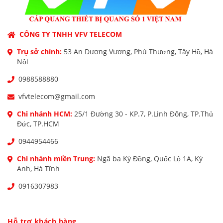
CÔNG TY TNHH VFV TELECOM
Trụ sở chính:
53 An Dương Vương, Phú Thượng, Tây Hồ, Hà
Nội
0988588880
vfvtelecom@gmail.com
Chi nhánh HCM:
25/1 Đường 30 - KP.7, P.Linh Đông, TP.Thủ
Đức, TP.HCM
0944954466
Chi nhánh miền Trung:
Ngã ba Kỳ Đồng, Quốc Lộ 1A, Kỳ
Anh, Hà Tĩnh
0916307983
Hỗ trợ khách hàng