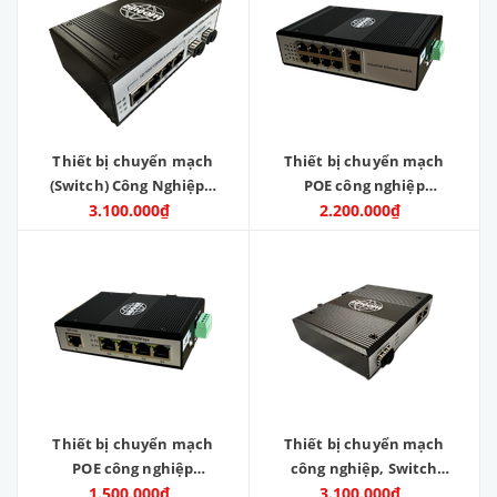
Hãng sản xuất: Zincom.
Mới 100%
Thiết bị chuyển mạch
Thiết bị chuyển mạch
(Switch) Công Nghiệp 4
POE công nghiệp
Port POE 1000M , 2 Port
3.100.000₫
10/100/1000M 8 Cổng
2.200.000₫
SFP 1000M , Model : ZC-
RJ45 POE 1000M, 2 Cổng
IDS-4GPOE4022EFG
lan 1000M. Model: ZC-
IDS-8GPOE
Thiết bị chuyển mạch
Thiết bị chuyển mạch
POE công nghiệp
công nghiệp, Switch
10/100/1000M 4 Cổng
1.500.000₫
POE công nghiệp 2 ports
3.100.000₫