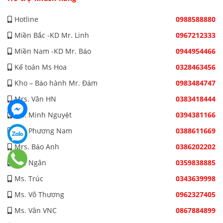
Hotline
0988588880
Miền Bắc -KD Mr. Linh
0967212333
Miền Nam -KD Mr. Bảo
0944954466
Kế toán Ms Hoa
0328463456
Kho – Bảo hành Mr. Đảm
0983484747
Mrs. Vân HN
0383418444
Ms. Minh Nguyệt
0394381166
Ms. Phương Nam
0388611669
Mrs. Bảo Anh
0386202202
Ms. Ngân
0359838885
Ms. Trúc
0343639998
Ms. Võ Thương
0962327405
Ms. Vân VNC
0867884899