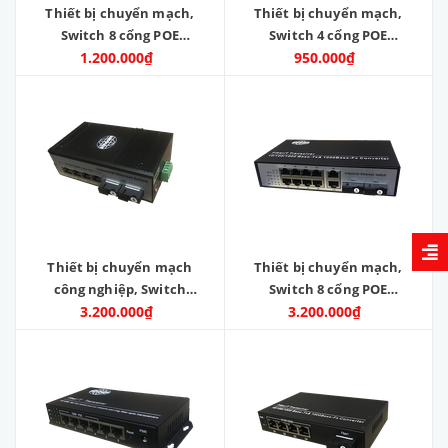
Thiết bị chuyển mạch,
Thiết bị chuyển mạch,
Switch 8 cổng POE
Switch 4 cổng POE
1000M công suất 96W, 2
1.200.000₫
1000M công suất 60W, 2
950.000₫
cổng lan 1000M. Model:
cổng lan 1000M. Model:
ZC-8GPOE-2GE
ZC-4GPOE-2GE
Thiết bị chuyển mạch
Thiết bị chuyển mạch,
công nghiệp, Switch
Switch 8 cổng POE
POE công nghiệp 4 ports
3.200.000₫
1000M công suất 90W, 2
3.200.000₫
POE 1000M, 2 ports
cổng quang SC 1000M.
FIBER 1000M. Model: ZC-
Model: ZC-POE8022GE
POE402FIG