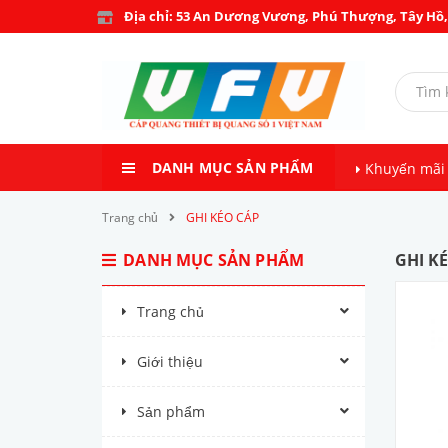
Địa chỉ: 53 An Dương Vương, Phú Thượng, Tây Hồ,
DANH MỤC SẢN PHẨM
Khuyến mãi
Trang chủ
GHI KÉO CÁP
DANH MỤC SẢN PHẨM
GHI K
Trang chủ
Giới thiệu
Sản phẩm