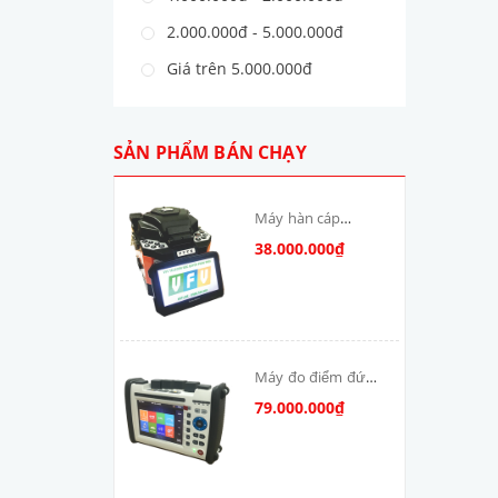
2.000.000đ - 5.000.000đ
Giá trên 5.000.000đ
SẢN PHẨM BÁN CHẠY
Máy hàn cáp
quang T-V6S-MAX
38.000.000₫
skycom
Máy đo điểm đứt
cáp quang: DSX-
79.000.000₫
8000-MM