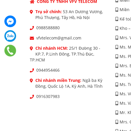
Miền 
CÔNG TY TNHH VFV TELECOM
Miền 
Trụ sở chính:
53 An Dương Vương,
Phú Thượng, Tây Hồ, Hà Nội
Kế to
0988588880
Kho –
Mrs. 
vfvtelecom@gmail.com
Ms. M
Chi nhánh HCM:
25/1 Đường 30 -
KP.7, P.Linh Đông, TP.Thủ Đức,
Ms. 
TP.HCM
Mrs. 
0944954466
Ms. 
Chi nhánh miền Trung:
Ngã ba Kỳ
Ms. T
Đồng, Quốc Lộ 1A, Kỳ Anh, Hà Tĩnh
Ms. V
0916307983
Ms. V
Mr. K
Mrs. 