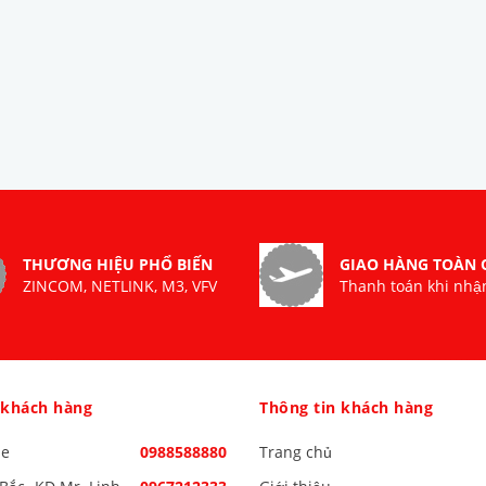
THƯƠNG HIỆU PHỔ BIẾN
GIAO HÀNG TOÀN
ZINCOM, NETLINK, M3, VFV
Thanh toán khi nhậ
 khách hàng
Thông tin khách hàng
ne
0988588880
Trang chủ