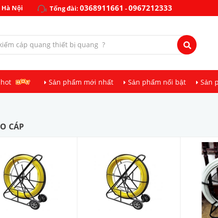
0368911661
0967212333
 Hà Nội
Tổng đài:
-
 hot
Sản phẩm mới nhất
Sản phẩm nổi bật
Sản 
ÉO CÁP