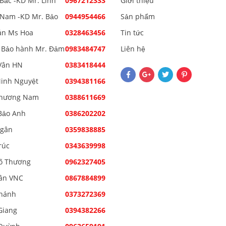
Bắc -KD Mr. Linh
0967212333
Giới thiệu
Nam -KD Mr. Bảo
0944954466
Sản phẩm
án Ms Hoa
0328463456
Tin tức
 Bảo hành Mr. Đảm
0983484747
Liên hệ
Vân HN
0383418444
inh Nguyệt
0394381166
Phương Nam
0388611669
Bảo Anh
0386202202
Ngân
0359838885
rúc
0343639998
õ Thương
0962327405
ân VNC
0867884899
hánh
0373272369
Giang
0394382266