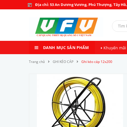
Địa chỉ: 53 An Dương Vương, Phú Thượng, Tây Hồ,
DANH MỤC SẢN PHẨM
Khuyến mãi
Trang chủ
GHI KÉO CÁP
Ghi kéo cáp 12x200