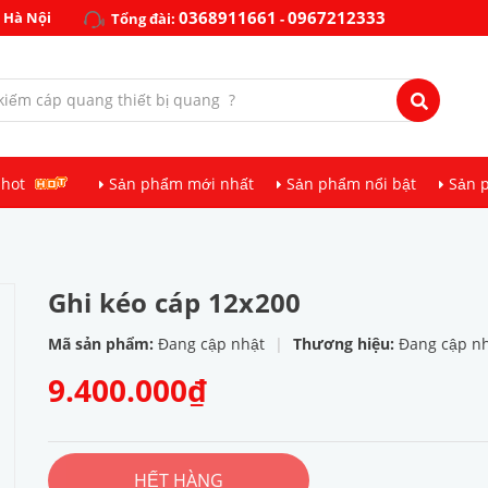
0368911661
0967212333
 Hà Nội
Tổng đài:
-
 hot
Sản phẩm mới nhất
Sản phẩm nổi bật
Sản 
Ghi kéo cáp 12x200
Mã sản phẩm:
Đang cập nhật
|
Thương hiệu:
Đang cập n
9.400.000₫
HẾT HÀNG