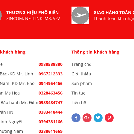
THƯƠNG HIỆU PHỔ BIẾN
GIAO HÀNG TOÀN
ZINCOM, NETLINK, M3, VFV
Thanh toán khi nhậ
 khách hàng
Thông tin khách hàng
ne
0988588880
Trang chủ
Bắc -KD Mr. Linh
0967212333
Giới thiệu
Nam -KD Mr. Bảo
0944954466
Sản phẩm
án Ms Hoa
0328463456
Tin tức
 Bảo hành Mr. Đảm
0983484747
Liên hệ
Vân HN
0383418444
inh Nguyệt
0394381166
Phương Nam
0388611669