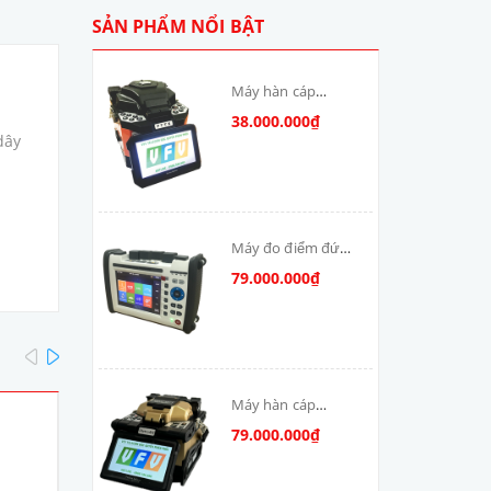
SẢN PHẨM NỔI BẬT
Máy hàn cáp
quang T-V6S-MAX
38.000.000₫
skycom
dây
Máy đo điểm đứt
cáp quang: DSX-
79.000.000₫
8000-MM
prev
next
Máy hàn cáp
quang Skycom
79.000.000₫
VFV-90S-MAX