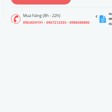
H
Mua hàng (8h - 22h)
M
-
-
0963659191
0967212333
0988588880
H