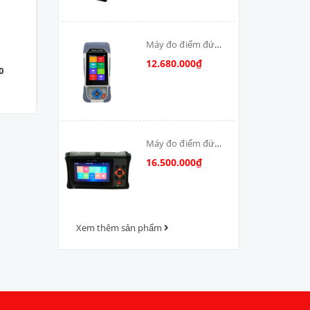
Máy đo điểm đứt
cáp quang OTDR-
12.680.000₫
0
Ghi kéo cáp 5x100
V800
1.350.000₫
Máy đo điểm đứt
cáp quang OTDR
16.500.000₫
VFV-1000
Xem thêm sản phẩm