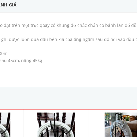
NH GIÁ
 đặt trên một trục qoay có khung đỡ chắc chắn có bánh lăn để dễ
y ghi được luồn qua đầu bên kia của ống ngầm sau đó nối vào đầu 
200m
 sâu 45cm, nặng 45kg