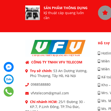
SẢN PHẨM THÔNG DỤNG
kỹ thuật cáp quang luôn
cần
Hỗ trợ
Hotli
Miền 
CÔNG TY TNHH VFV TELECOM
Miền 
Trụ sở chính:
53 An Dương Vương,
Phú Thượng, Tây Hồ, Hà Nội
Kế to
0988588880
Kho –
Mrs. 
vfvtelecom@gmail.com
Ms. M
Chi nhánh HCM:
25/1 Đường 30 -
KP.7, P.Linh Đông, TP.Thủ Đức,
Ms. 