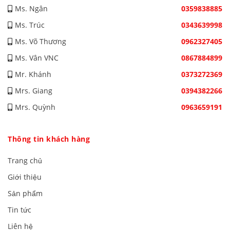
Ms. Ngân
0359838885
Ms. Trúc
0343639998
Ms. Võ Thương
0962327405
Ms. Vân VNC
0867884899
Mr. Khánh
0373272369
Mrs. Giang
0394382266
Mrs. Quỳnh
0963659191
Thông tin khách hàng
Trang chủ
Giới thiệu
Sản phẩm
Tin tức
Liên hệ