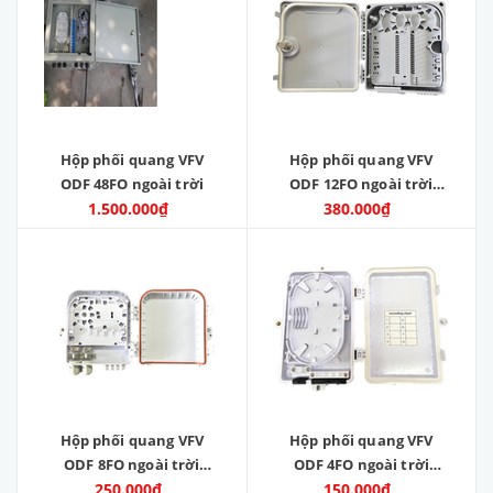
Hộp phối quang VFV
Hộp phối quang VFV
ODF 48FO ngoài trời
ODF 12FO ngoài trời
1.500.000₫
Nhựa ABS
380.000₫
Hộp phối quang VFV
Hộp phối quang VFV
ODF 8FO ngoài trời
ODF 4FO ngoài trời
Nhựa ABS
250.000₫
Nhựa ABS
150.000₫