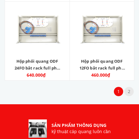
Hộp phối quang ODF
Hộp phối quang ODF
24FO bắt rack full phụ
12FO bắt rack full phụ
640.000₫
kiện
460.000₫
kiện
1
2
SẢN PHẨM THÔNG DỤNG
kỹ thuật cáp quang luôn cần