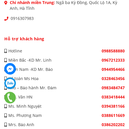
Chi nhánh miền Trung:
Ngã ba Kỳ Đồng, Quốc Lộ 1A, Kỳ
Anh, Hà Tĩnh
0916307983
Hỗ trợ khách hàng
Hotline
0988588880
Miền Bắc -KD Mr. Linh
0967212333
Miền Nam -KD Mr. Bảo
0944954466
Kế toán Ms Hoa
0328463456
Kho – Bảo hành Mr. Đảm
0983484747
Mrs. Vân HN
0383418444
Ms. Minh Nguyệt
0394381166
Ms. Phương Nam
0388611669
Mrs. Bảo Anh
0386202202