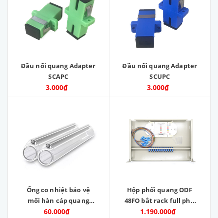
Đầu nối quang Adapter
Đầu nối quang Adapter
SCAPC
SCUPC
3.000₫
3.000₫
Ống co nhiệt bảo vệ
Hộp phối quang ODF
mối hàn cáp quang
48FO bắt rack full phụ
60mm ( bịch 100 cái )
60.000₫
1.190.000₫
kiện