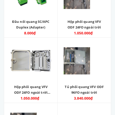
Đầu nối quang SC/APC
Hộp phối quang VFV
Duplex (Adapter)
ODF 24FO ngoài trời
8.000₫
1.050.000₫
Hộp phối quang VFV
Tủ phối quang VFV ODF
ODF 24FO ngoài trời
96FO ngoài trời
1.050.000₫
Nhựa ABS
3.840.000₫