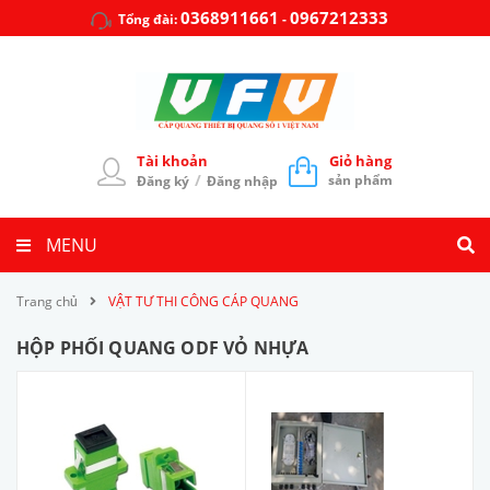
0368911661
0967212333
Tổng đài:
-
Tài khoản
Giỏ hàng
/
sản phẩm
Đăng ký
Đăng nhập
MENU
Trang chủ
VẬT TƯ THI CÔNG CÁP QUANG
HỘP PHỐI QUANG ODF VỎ NHỰA