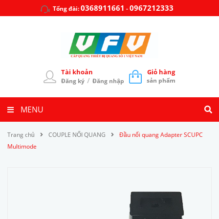
0368911661
0967212333
Tổng đài:
-
Tài khoản
Giỏ hàng
/
sản phẩm
Đăng ký
Đăng nhập
MENU
Trang chủ
COUPLE NỐI QUANG
Đầu nối quang Adapter SCUPC
Multimode