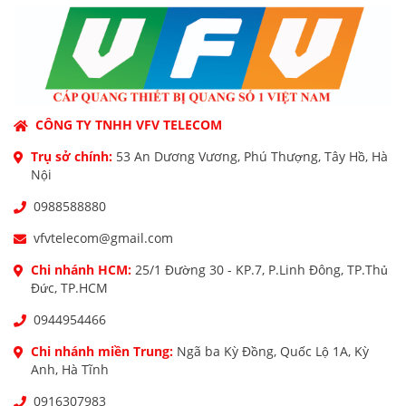
CÔNG TY TNHH VFV TELECOM
Trụ sở chính:
53 An Dương Vương, Phú Thượng, Tây Hồ, Hà
Nội
0988588880
vfvtelecom@gmail.com
Chi nhánh HCM:
25/1 Đường 30 - KP.7, P.Linh Đông, TP.Thủ
Đức, TP.HCM
0944954466
Chi nhánh miền Trung:
Ngã ba Kỳ Đồng, Quốc Lộ 1A, Kỳ
Anh, Hà Tĩnh
0916307983