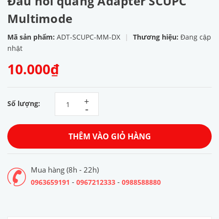
Đầu nối quang Adapter SCUPC
Multimode
Mã sản phẩm:
ADT-SCUPC-MM-DX
|
Thương hiệu:
Đang cập
nhật
10.000₫
+
Số lượng:
-
THÊM VÀO GIỎ HÀNG
Mua hàng (8h - 22h)
-
-
0963659191
0967212333
0988588880