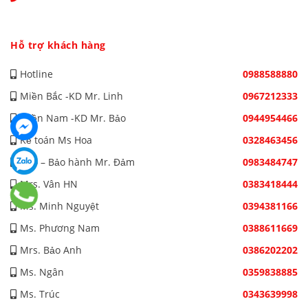
Hỗ trợ khách hàng
Hotline
0988588880
Miền Bắc -KD Mr. Linh
0967212333
Miền Nam -KD Mr. Bảo
0944954466
Kế toán Ms Hoa
0328463456
Kho – Bảo hành Mr. Đảm
0983484747
Mrs. Vân HN
0383418444
Ms. Minh Nguyệt
0394381166
Ms. Phương Nam
0388611669
Mrs. Bảo Anh
0386202202
Ms. Ngân
0359838885
Ms. Trúc
0343639998