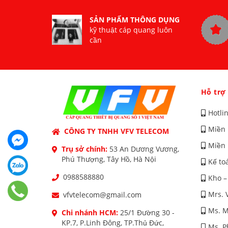
SẢN PHẨM THÔNG DỤNG
kỹ thuật cáp quang luôn
cần
Hỗ trợ
Hotli
Miền 
CÔNG TY TNHH VFV TELECOM
Miền 
Trụ sở chính:
53 An Dương Vương,
Phú Thượng, Tây Hồ, Hà Nội
Kế to
0988588880
Kho –
Mrs. 
vfvtelecom@gmail.com
Ms. M
Chi nhánh HCM:
25/1 Đường 30 -
KP.7, P.Linh Đông, TP.Thủ Đức,
Ms. 