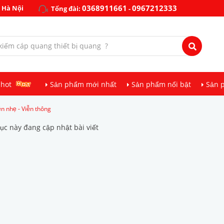
0368911661
0967212333
 Hà Nội
Tổng đài:
-
 hot
Sản phẩm mới nhất
Sản phẩm nổi bật
Sản 
n nhẹ - Viễn thông
c này đang cập nhật bài viết