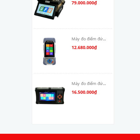
quang Skycom
79.000.000₫
VFV-90S-MAX
Máy đo điểm đứt
cáp quang OTDR-
12.680.000₫
V800
Máy đo điểm đứt
cáp quang OTDR
16.500.000₫
VFV-1000