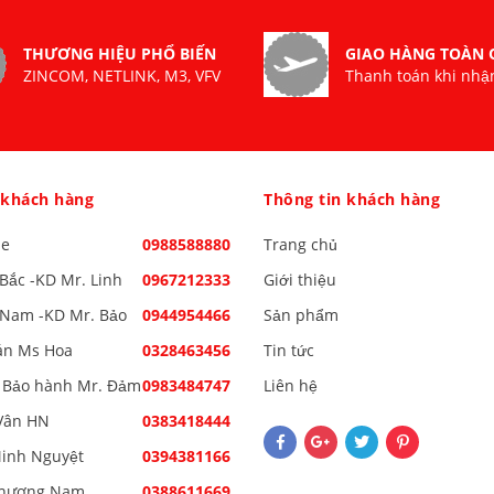
THƯƠNG HIỆU PHỔ BIẾN
GIAO HÀNG TOÀN
ZINCOM, NETLINK, M3, VFV
Thanh toán khi nhậ
 khách hàng
Thông tin khách hàng
ne
0988588880
Trang chủ
Bắc -KD Mr. Linh
0967212333
Giới thiệu
Nam -KD Mr. Bảo
0944954466
Sản phẩm
án Ms Hoa
0328463456
Tin tức
 Bảo hành Mr. Đảm
0983484747
Liên hệ
Vân HN
0383418444
inh Nguyệt
0394381166
Phương Nam
0388611669