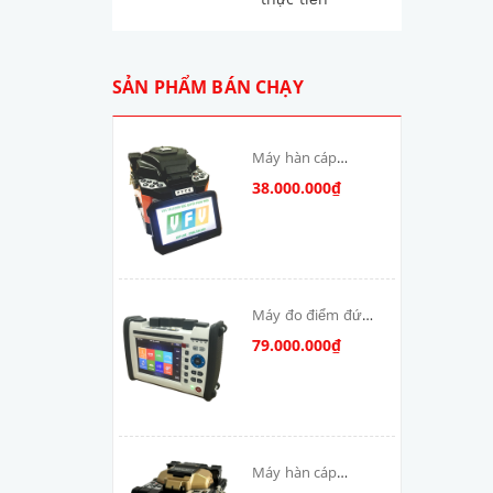
SẢN PHẨM BÁN CHẠY
Máy hàn cáp
quang T-V6S-MAX
38.000.000₫
skycom
Máy đo điểm đứt
cáp quang: DSX-
79.000.000₫
8000-MM
Máy hàn cáp