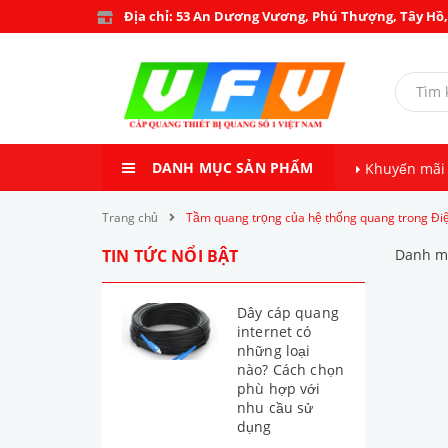
Địa chỉ: 53 An Dương Vương, Phú Thượng, Tây Hồ,
DANH MỤC SẢN PHẨM
Khuyến mãi
Trang chủ
Tầm quang trọng của hệ thống quang trong Điệ
TIN TỨC NỔI BẬT
Danh mụ
Dây cáp quang
internet có
những loại
nào? Cách chọn
phù hợp với
nhu cầu sử
dụng