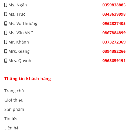
Ms. Ngân
0359838885
Ms. Trúc
0343639998
Ms. Võ Thương
0962327405
Ms. Vân VNC
0867884899
Mr. Khánh
0373272369
Mrs. Giang
0394382266
Mrs. Quỳnh
0963659191
Thông tin khách hàng
Trang chủ
Giới thiệu
Sản phẩm
Tin tức
Liên hệ