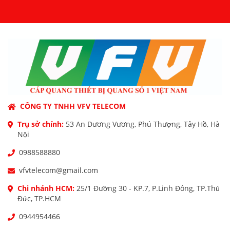
CÔNG TY TNHH VFV TELECOM
Trụ sở chính:
53 An Dương Vương, Phú Thượng, Tây Hồ, Hà
Nội
0988588880
vfvtelecom@gmail.com
Chi nhánh HCM:
25/1 Đường 30 - KP.7, P.Linh Đông, TP.Thủ
Đức, TP.HCM
0944954466