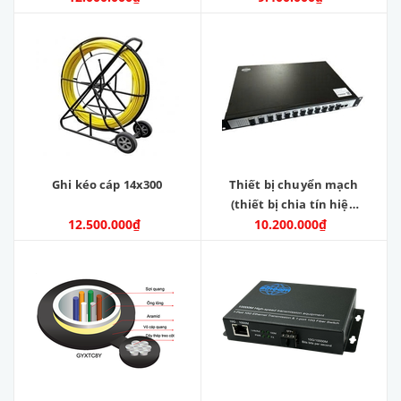
D1
Ghi kéo cáp 14x300
Thiết bị chuyển mạch
(thiết bị chia tín hiệu
12.500.000₫
mạng) Gigabit 24 port
10.200.000₫
SFP 10/100/1000
+2x1000M RJ45 port.
Model: ZC-24SFP-2GE