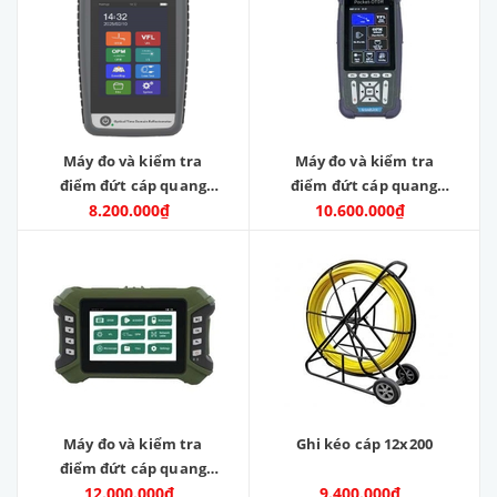
Máy đo và kiểm tra
Máy đo và kiểm tra
điểm đứt cáp quang
điểm đứt cáp quang
OTDR. Model: OTDR-V9.
8.200.000₫
OTDR.Model:GLK3500F1
10.600.000₫
Nhà sản xuất: SKYCOM
COMMUNICATIONS
LTD. Hàng mới 100%
Máy đo và kiểm tra
Ghi kéo cáp 12x200
điểm đứt cáp quang
OTDR.Model:GLK4330-
12.000.000₫
9.400.000₫