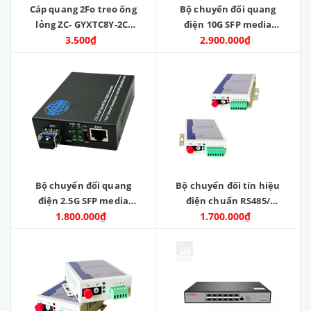
Cáp quang 2Fo treo ống
Bộ chuyển đổi quang
lỏng ZC- GYXTC8Y-2C-
điện 10G SFP media
SM-G652D
3.500₫
converter ZC-MCSFP10G
2.900.000₫
Bộ chuyển đổi quang
Bộ chuyển đối tín hiệu
điện 2.5G SFP media
điện chuẩn RS485/
1.800.000₫
converter
RS422 / RS232 sang tín
1.700.000₫
hiệu quang