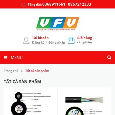
0368911661
0967212333
Tổng đài:
-
Tài khoản
Giỏ hàng
/
sản phẩm
Đăng ký
Đăng nhập
MENU
Trang chủ
Tất cả sản phẩm
TẤT CẢ SẢN PHẨM