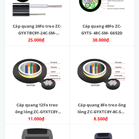
Cáp quang 24Fo treo ZC-
Cáp quang 48Fo ZC-
GYXTBC8Y-24C-SM-
GYTS- 48C-SM- G652D
25.000₫
G652D
38.000₫
Cáp quang 12Fo treo
Cáp quang 8Fo treo ống
ống lỏng ZC-GYXTC8Y-
lỏng ZC-GYXTC8Y-8C-SM-
12C-SM-G652D
11.000₫
8.500₫
G652D