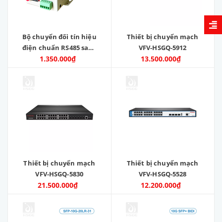
Bộ chuyển đối tín hiệu
Thiết bị chuyển mạch
điện chuẩn RS485 sang
VFV-HSGQ-5912
tín hiệu quang
1.350.000₫
13.500.000₫
Thiết bị chuyển mạch
Thiết bị chuyển mạch
VFV-HSGQ-5830
VFV-HSGQ-5528
21.500.000₫
12.200.000₫