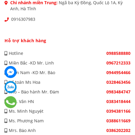
Chi nhánh miền Trung:
Ngã ba Kỳ Đồng, Quốc Lộ 1A, Kỳ
Anh, Hà Tĩnh
0916307983
Hỗ trợ khách hàng
Hotline
0988588880
Miền Bắc -KD Mr. Linh
0967212333
Miền Nam -KD Mr. Bảo
0944954466
Kế toán Ms Hoa
0328463456
Kho – Bảo hành Mr. Đảm
0983484747
Mrs. Vân HN
0383418444
Ms. Minh Nguyệt
0394381166
Ms. Phương Nam
0388611669
Mrs. Bảo Anh
0386202202