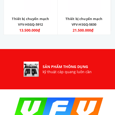
Thiết bị chuyển mạch
Thiết bị chuyển mạch
VFV-HSGQ-5912
VFV-HSGQ-5830
13.500.000₫
21.500.000₫
SẢN PHẨM THÔNG DỤNG
kỹ thuật cáp quang luôn cần