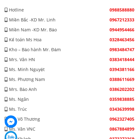
Hotline
0988588880
Miền Bắc -KD Mr. Linh
0967212333
Miền Nam -KD Mr. Bảo
0944954466
Kế toán Ms Hoa
0328463456
Kho – Bảo hành Mr. Đảm
0983484747
Mrs. Vân HN
0383418444
Ms. Minh Nguyệt
0394381166
Ms. Phương Nam
0388611669
Mrs. Bảo Anh
0386202202
Ms. Ngân
0359838885
Ms. Trúc
0343639998
Ms. Võ Thương
0962327405
Ms. Vân VNC
0867884899
Mr. Khánh
0373272369