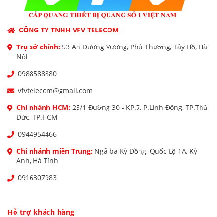
CÔNG TY TNHH VFV TELECOM
Trụ sở chính:
53 An Dương Vương, Phú Thượng, Tây Hồ, Hà
Nội
0988588880
vfvtelecom@gmail.com
Chi nhánh HCM:
25/1 Đường 30 - KP.7, P.Linh Đông, TP.Thủ
Đức, TP.HCM
0944954466
Chi nhánh miền Trung:
Ngã ba Kỳ Đồng, Quốc Lộ 1A, Kỳ
Anh, Hà Tĩnh
0916307983
Hỗ trợ khách hàng