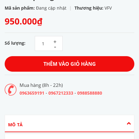
Mã sản phẩm:
Đang cập nhật
|
Thương hiệu:
VFV
950.000₫
+
Số lượng:
-
THÊM VÀO GIỎ HÀNG
Mua hàng (8h - 22h)
-
-
0963659191
0967212333
0988588880
MÔ TẢ