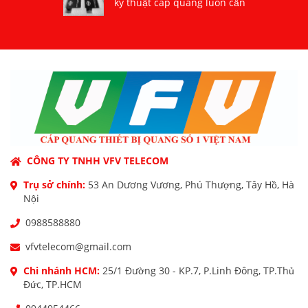
kỹ thuật cáp quang luôn cần
CÔNG TY TNHH VFV TELECOM
Trụ sở chính:
53 An Dương Vương, Phú Thượng, Tây Hồ, Hà
Nội
0988588880
vfvtelecom@gmail.com
Chi nhánh HCM:
25/1 Đường 30 - KP.7, P.Linh Đông, TP.Thủ
Đức, TP.HCM