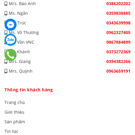
Mrs. Bảo Anh
0386202202
Ms. Ngân
0359838885
Ms. Trúc
0343639998
Ms. Võ Thương
0962327405
Ms. Vân VNC
0867884899
Mr. Khánh
0373272369
Mrs. Giang
0394382266
Mrs. Quỳnh
0963659191
Thông tin khách hàng
Trang chủ
Giới thiệu
Sản phẩm
Tin tức