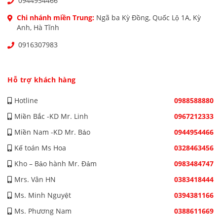
0944954466
Chi nhánh miền Trung:
Ngã ba Kỳ Đồng, Quốc Lộ 1A, Kỳ
Anh, Hà Tĩnh
0916307983
Hỗ trợ khách hàng
Hotline
0988588880
Miền Bắc -KD Mr. Linh
0967212333
Miền Nam -KD Mr. Bảo
0944954466
Kế toán Ms Hoa
0328463456
Kho – Bảo hành Mr. Đảm
0983484747
Mrs. Vân HN
0383418444
Ms. Minh Nguyệt
0394381166
Ms. Phương Nam
0388611669