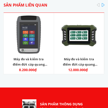
pre
SẢN PHẨM LIÊN QUAN
Máy đo và kiểm tra
Máy đo và kiểm tra
điểm đứt cáp quang
điểm đứt cáp quang
OTDR. Model: OTDR-V9.
8.200.000₫
OTDR.Model:GLK4330-
12.000.000₫
Nhà sản xuất: SKYCOM
D1
COMMUNICATIONS
LTD. Hàng mới 100%
SẢN PHẨM THÔNG DỤNG