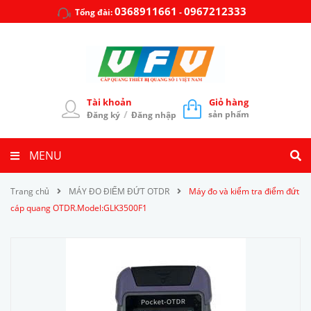
0368911661
0967212333
Tổng đài:
-
Tài khoản
Giỏ hàng
/
sản phẩm
Đăng ký
Đăng nhập
MENU
Trang chủ
MÁY ĐO ĐIỂM ĐỨT OTDR
Máy đo và kiểm tra điểm đứt
cáp quang OTDR.Model:GLK3500F1