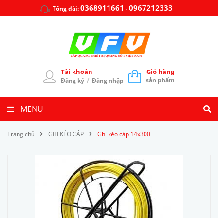
0368911661
0967212333
Tổng đài:
-
Tài khoản
Giỏ hàng
/
sản phẩm
Đăng ký
Đăng nhập
MENU
Trang chủ
GHI KÉO CÁP
Ghi kéo cáp 14x300