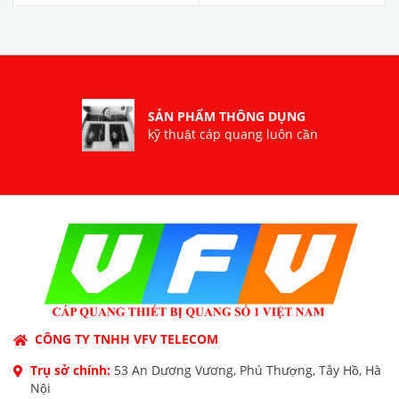
SẢN PHẨM THÔNG DỤNG
kỹ thuật cáp quang luôn cần
CÔNG TY TNHH VFV TELECOM
Trụ sở chính:
53 An Dương Vương, Phú Thượng, Tây Hồ, Hà
Nội