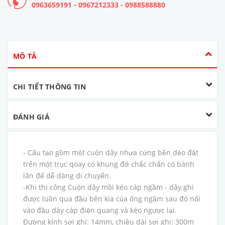
-
-
0963659191
0967212333
0988588880
MÔ TẢ
CHI TIẾT THÔNG TIN
ĐÁNH GIÁ
- Cấu tạo gồm một cuộn dây nhựa cứng bền dẻo đặt
trên một trục qoay có khung đỡ chắc chắn có bánh
lăn để dễ dàng di chuyển.
-Khi thi công Cuộn dây mồi kéo cáp ngầm - dây ghi
được luồn qua đầu bên kia của ống ngầm sau đó nối
vào đầu dây cáp điện quang và kéo ngược lại.
Đường kính sợi ghi: 14mm, chiều dài sợi ghi: 300m