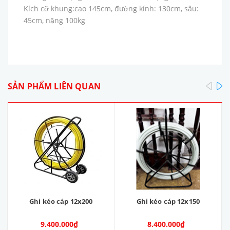
Kích cỡ khung:cao 145cm, đường kính: 130cm, sâu:
45cm, nặng 100kg
pre
SẢN PHẨM LIÊN QUAN
Ghi kéo cáp 12x200
Ghi kéo cáp 12x150
9.400.000₫
8.400.000₫