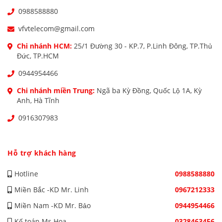
0988588880
vfvtelecom@gmail.com
Chi nhánh HCM:
25/1 Đường 30 - KP.7, P.Linh Đông, TP.Thủ
Đức, TP.HCM
0944954466
Chi nhánh miền Trung:
Ngã ba Kỳ Đồng, Quốc Lộ 1A, Kỳ
Anh, Hà Tĩnh
0916307983
Hỗ trợ khách hàng
Hotline
0988588880
Miền Bắc -KD Mr. Linh
0967212333
Miền Nam -KD Mr. Bảo
0944954466
Kế toán Ms Hoa
0328463456