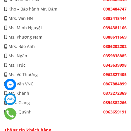
Kho – Bảo hành Mr. Đảm
0983484747
Mrs. Vân HN
0383418444
Ms. Minh Nguyệt
0394381166
Ms. Phương Nam
0388611669
Mrs. Bảo Anh
0386202202
Ms. Ngân
0359838885
Ms. Trúc
0343639998
Ms. Võ Thương
0962327405
Ms. Vân VNC
0867884899
Mr. Khánh
0373272369
Mrs. Giang
0394382266
Mrs. Quỳnh
0963659191
Thông tin khách hàng