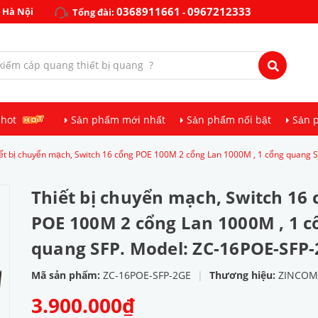
0368911661
0967212333
 Hà Nội
Tổng đài:
-
 hot
Sản phẩm mới nhất
Sản phẩm nổi bật
Sản 
ết bị chuyển mạch, Switch 16 cổng POE 100M 2 cổng Lan 1000M , 1 cổng quang 
Thiết bị chuyển mạch, Switch 16 
POE 100M 2 cổng Lan 1000M , 1 c
quang SFP. Model: ZC-16POE-SFP
Mã sản phẩm:
ZC-16POE-SFP-2GE
|
Thương hiệu:
ZINCOM
3.900.000₫