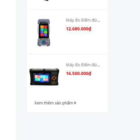
Máy đo điểm đứt
cáp quang OTDR-
12.680.000₫
V800
Máy đo điểm đứt
cáp quang OTDR
16.500.000₫
VFV-1000
Xem thêm sản phẩm