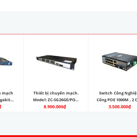
ển mạch
Thiết bị chuyển mạch.
Switch Công Nghiệ
igabit
Model: ZC-SG26GE/POE-
Cổng POE 1000M , 2 
 +1SFP.
₫
8.900.000₫
2SFP
SC 1000M , 2 Cổng 
3.500.000₫
E-1SFP-
1000M , Model : ZC-
8GPOE8022EFG-SC. 
sản xuất: Zincom. 
100%