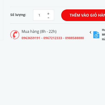
+
Số lượng:
THÊM VÀO GIỎ HÀ
-
H
Mua hàng (8h - 22h)
M
-
-
0963659191
0967212333
0988588880
H