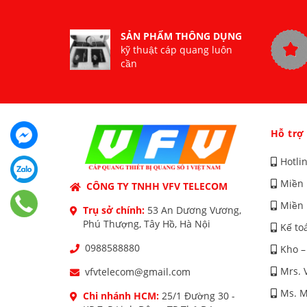
SẢN PHẨM THÔNG DỤNG
kỹ thuật cáp quang luôn
cần
Hỗ trợ
Hotli
Miền 
CÔNG TY TNHH VFV TELECOM
Miền 
Trụ sở chính:
53 An Dương Vương,
Phú Thượng, Tây Hồ, Hà Nội
Kế to
0988588880
Kho –
Mrs. 
vfvtelecom@gmail.com
Ms. M
Chi nhánh HCM:
25/1 Đường 30 -