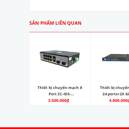
SẢN PHẨM LIÊN QUAN
Thiết bị chuyển mạch 8
Thiết bị chuy
Port ZC-IDS-
24 ports+2X G
8GPOE8022EFG - Zincom
3.500.000₫
Ethernet ports
4.800.000
Model: ZC-24PO
2GE