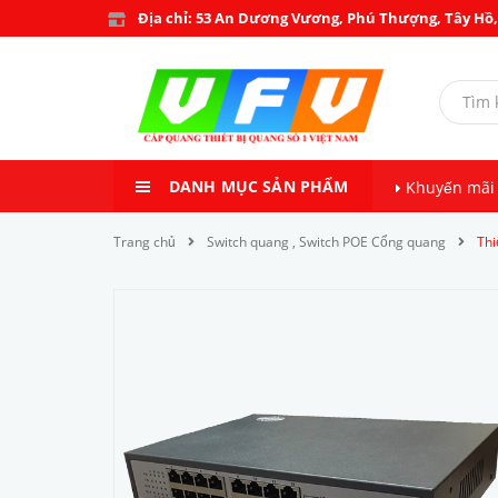
Địa chỉ: 53 An Dương Vương, Phú Thượng, Tây Hồ,
DANH MỤC SẢN PHẨM
Khuyến mãi
Trang chủ
Switch quang , Switch POE Cổng quang
Thi