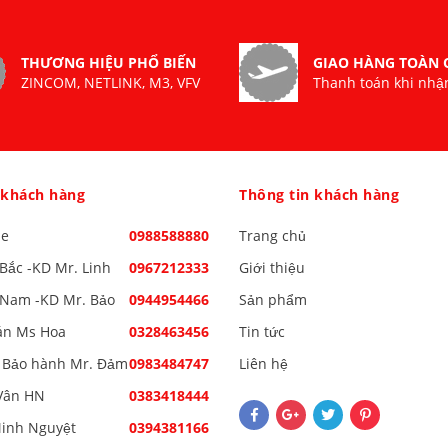
THƯƠNG HIỆU PHỔ BIẾN
GIAO HÀNG TOÀN
ZINCOM, NETLINK, M3, VFV
Thanh toán khi nhậ
 khách hàng
Thông tin khách hàng
ne
0988588880
Trang chủ
Bắc -KD Mr. Linh
0967212333
Giới thiệu
Nam -KD Mr. Bảo
0944954466
Sản phẩm
án Ms Hoa
0328463456
Tin tức
 Bảo hành Mr. Đảm
0983484747
Liên hệ
Vân HN
0383418444
inh Nguyệt
0394381166