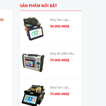
SẢN PHẨM NỔI BẬT
GE.
Máy hàn cáp
quang T-V6S-MAX
38.000.000₫
skycom
Máy đo điểm đứt
cáp quang: DSX-
79.000.000₫
8000-MM
Máy hàn cáp
quang Skycom
79.000.000₫
VFV-90S-MAX