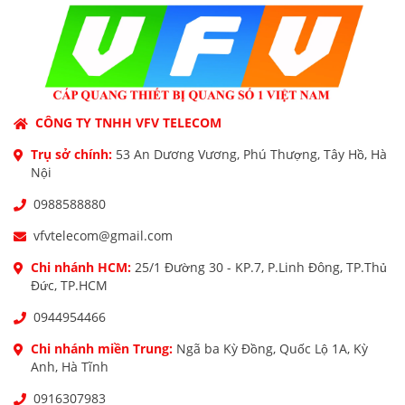
CÔNG TY TNHH VFV TELECOM
Trụ sở chính:
53 An Dương Vương, Phú Thượng, Tây Hồ, Hà
Nội
0988588880
vfvtelecom@gmail.com
Chi nhánh HCM:
25/1 Đường 30 - KP.7, P.Linh Đông, TP.Thủ
Đức, TP.HCM
0944954466
Chi nhánh miền Trung:
Ngã ba Kỳ Đồng, Quốc Lộ 1A, Kỳ
Anh, Hà Tĩnh
0916307983