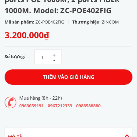
1000M. Model: ZC-POE402FIG
Mã sản phẩm:
ZC-POE402FIG
|
Thương hiệu:
ZINCOM
3.200.000₫
+
Số lượng:
-
THÊM VÀO GIỎ HÀNG
Mua hàng (8h - 22h)
-
-
0963659191
0967212333
0988588880
MÔ TẢ