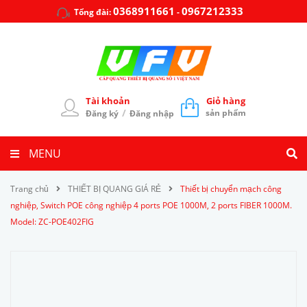
0368911661
0967212333
Tổng đài:
-
Tài khoản
Giỏ hàng
/
sản phẩm
Đăng ký
Đăng nhập
MENU
Trang chủ
THIẾT BỊ QUANG GIÁ RẺ
Thiết bị chuyển mạch công
nghiệp, Switch POE công nghiệp 4 ports POE 1000M, 2 ports FIBER 1000M.
Model: ZC-POE402FIG