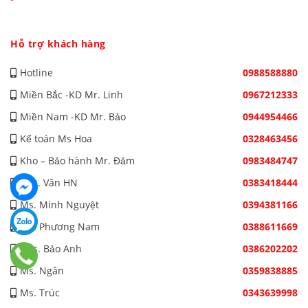
Hỗ trợ khách hàng
Hotline
0988588880
Miền Bắc -KD Mr. Linh
0967212333
Miền Nam -KD Mr. Bảo
0944954466
Kế toán Ms Hoa
0328463456
Kho – Bảo hành Mr. Đảm
0983484747
Mrs. Vân HN
0383418444
Ms. Minh Nguyệt
0394381166
Ms. Phương Nam
0388611669
Mrs. Bảo Anh
0386202202
Ms. Ngân
0359838885
Ms. Trúc
0343639998