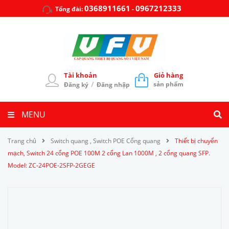
0368911661
0967212333
Tổng đài:
-
Tài khoản
Giỏ hàng
/
sản phẩm
Đăng ký
Đăng nhập
MENU
Trang chủ
Switch quang , Switch POE Cổng quang
Thiết bị chuyển
mạch, Switch 24 cổng POE 100M 2 cổng Lan 1000M , 2 cổng quang SFP.
Model: ZC-24POE-2SFP-2GEGE