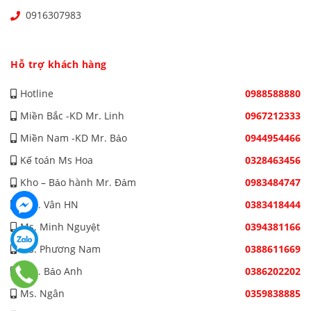
0916307983
Hỗ trợ khách hàng
Hotline
0988588880
Miền Bắc -KD Mr. Linh
0967212333
Miền Nam -KD Mr. Bảo
0944954466
Kế toán Ms Hoa
0328463456
Kho – Bảo hành Mr. Đảm
0983484747
Mrs. Vân HN
0383418444
Ms. Minh Nguyệt
0394381166
Ms. Phương Nam
0388611669
Mrs. Bảo Anh
0386202202
Ms. Ngân
0359838885