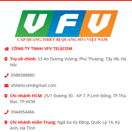
CÔNG TY TNHH VFV TELECOM
Trụ sở chính:
53 An Dương Vương, Phú Thượng, Tây Hồ, Hà
Nội
0988588880
vfvtelecom@gmail.com
Chi nhánh HCM:
25/1 Đường 30 - KP.7, P.Linh Đông, TP.Thủ
Đức, TP.HCM
0944954466
Chi nhánh miền Trung:
Ngã ba Kỳ Đồng, Quốc Lộ 1A, Kỳ
Anh, Hà Tĩnh