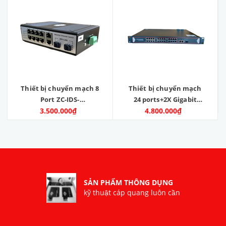
Thiết bị chuyển mạch 8
Thiết bị chuyển mạch
Port ZC-IDS-
24 ports+2X Gigabit
8GPOE8022EFG - Zincom
3.500.000₫
Ethernet ports +1SFP.
4.800.000₫
Model: ZC-24POE-1SFP-
2GE
SẢN PHẨM THÔNG DỤNG
kỹ thuật cáp quang luôn cần