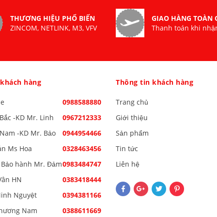
THƯƠNG HIỆU PHỔ BIẾN
GIAO HÀNG TOÀN
ZINCOM, NETLINK, M3, VFV
Thanh toán khi nhậ
 khách hàng
Thông tin khách hàng
ne
0988588880
Trang chủ
Bắc -KD Mr. Linh
0967212333
Giới thiệu
Nam -KD Mr. Bảo
0944954466
Sản phẩm
án Ms Hoa
0328463456
Tin tức
 Bảo hành Mr. Đảm
0983484747
Liên hệ
Vân HN
0383418444
inh Nguyệt
0394381166
Phương Nam
0388611669