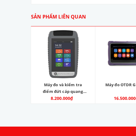
SẢN PHẨM LIÊN QUAN
Máy đo và kiểm tra
Máy đo OTDR G
điểm đứt cáp quang
OTDR. Model: OTDR-V9.
8.200.000₫
16.500.00
Nhà sản xuất: SKYCOM
COMMUNICATIONS LTD.
Hàng mới 100%