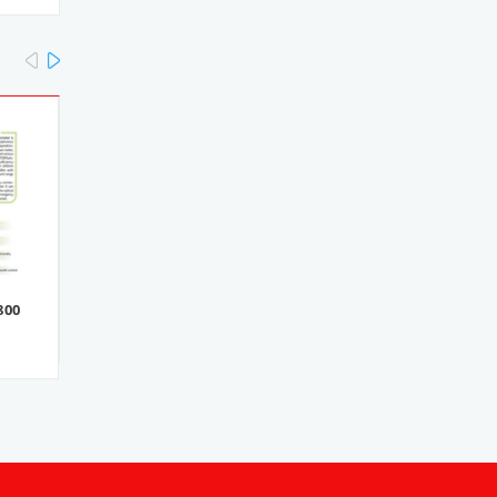
prev
next
800
Máy hàn cáp quang VFV-
Máy hàn cáp quang VFV
88
68
36.000.000₫
32.000.000₫