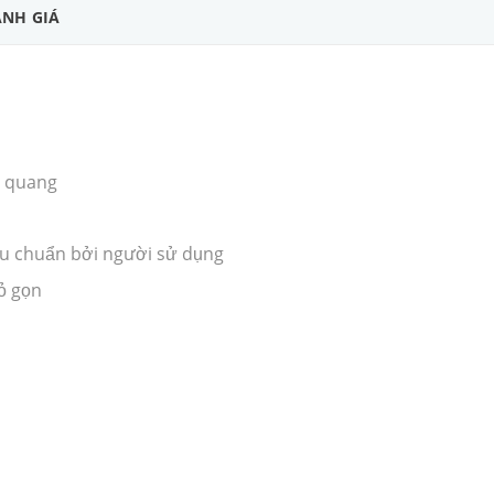
NH GIÁ
p quang
ệu chuẩn bởi người sử dụng
ỏ gọn