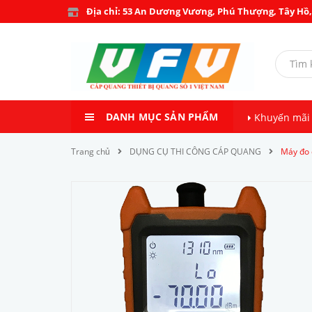
Địa chỉ: 53 An Dương Vương, Phú Thượng, Tây Hồ,
DANH MỤC SẢN PHẨM
Khuyến mãi
Trang chủ
DỤNG CỤ THI CÔNG CÁP QUANG
Máy đo 