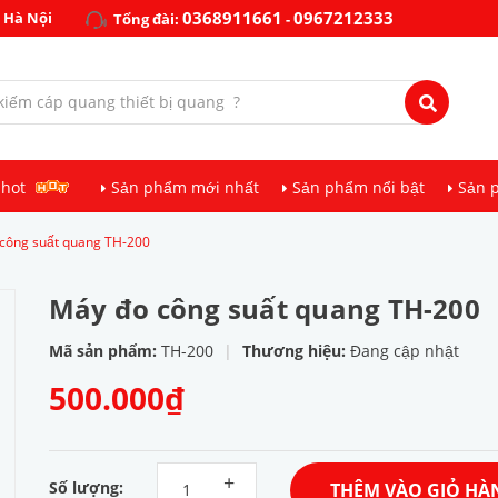
0368911661
0967212333
 Hà Nội
Tổng đài:
-
 hot
Sản phẩm mới nhất
Sản phẩm nổi bật
Sản 
công suất quang TH-200
Máy đo công suất quang TH-200
Mã sản phẩm:
TH-200
|
Thương hiệu:
Đang cập nhật
500.000₫
+
Số lượng:
THÊM VÀO GIỎ HÀ