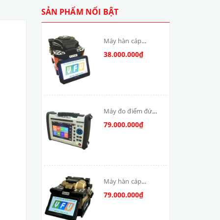
SẢN PHẨM NỔI BẬT
Máy hàn cáp
quang T-V6S-MAX
38.000.000₫
skycom
Máy đo điểm đứt
cáp quang: DSX-
79.000.000₫
8000-MM
Máy hàn cáp
quang Skycom
79.000.000₫
VFV-90S-MAX