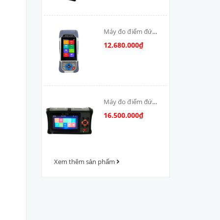
Máy đo điểm đứt
cáp quang OTDR-
12.680.000₫
V800
Máy đo điểm đứt
cáp quang OTDR
16.500.000₫
VFV-1000
Xem thêm sản phẩm