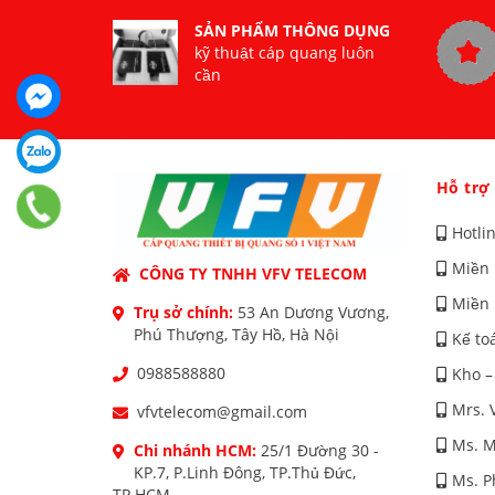
SẢN PHẨM THÔNG DỤNG
kỹ thuật cáp quang luôn
cần
Hỗ trợ
Hotli
Miền 
CÔNG TY TNHH VFV TELECOM
Miền 
Trụ sở chính:
53 An Dương Vương,
Phú Thượng, Tây Hồ, Hà Nội
Kế to
0988588880
Kho –
Mrs. 
vfvtelecom@gmail.com
Ms. M
Chi nhánh HCM:
25/1 Đường 30 -
KP.7, P.Linh Đông, TP.Thủ Đức,
Ms. 
TP.HCM