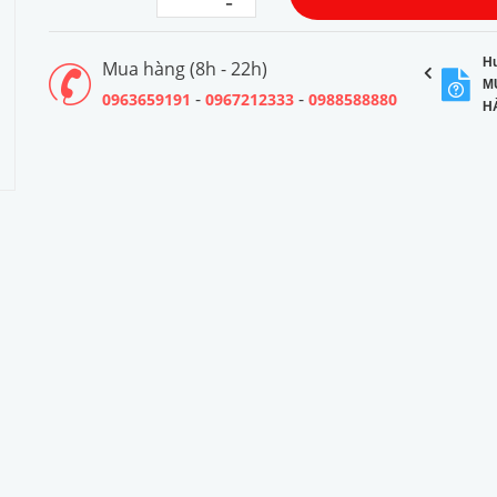
-
H
Mua hàng (8h - 22h)
M
-
-
0963659191
0967212333
0988588880
H