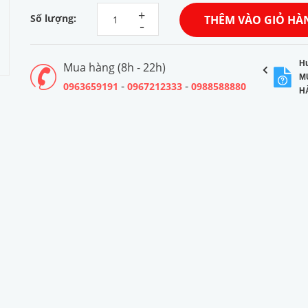
+
Số lượng:
THÊM VÀO GIỎ HÀ
-
H
Mua hàng (8h - 22h)
M
-
-
0963659191
0967212333
0988588880
H