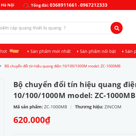
0368911661
0967212333
 Hà Nội
Tổng đài:
-
 hot
Sản phẩm mới nhất
Sản phẩm nổi bật
Sản 
Bộ chuyển đổi tín hiệu quang điện 10/100/1000M model: ZC-1000MB
Bộ chuyển đổi tín hiệu quang điệ
10/100/1000M model: ZC-1000MB
Mã sản phẩm:
ZC-1000MB
|
Thương hiệu:
ZINCOM
620.000₫