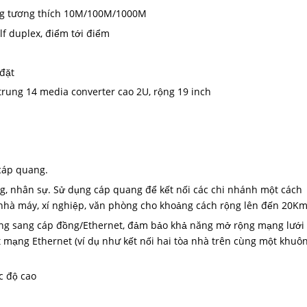
ộng tương thích 10M/100M/1000M
lf duplex, điểm tới điểm
 đặt
trung 14 media converter cao 2U, rộng 19 inch
cáp quang.
, nhân sự. Sử dụng cáp quang để kết nối các chi nhánh một cách
g nhà máy, xí nghiệp, văn phòng cho khoảng cách rộng lên đến 20K
ng sang cáp đồng/Ethernet, đảm bảo khả năng mở rộng mạng lưới 
t mạng Ethernet (ví dụ như kết nối hai tòa nhà trên cùng một khuô
c độ cao