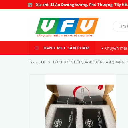
Địa chỉ: 53 An Dương Vương, Phú Thượng, Tây Hồ,
DANH MỤC SẢN PHẨM
Khuyến mãi
Trang chủ
BỘ CHUYỂN ĐỔI QUANG ĐIỆN, LAN QUANG