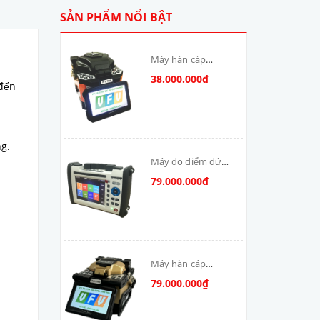
SẢN PHẨM NỔI BẬT
Máy hàn cáp
quang T-V6S-MAX
38.000.000₫
 đến
skycom
g.
Máy đo điểm đứt
cáp quang: DSX-
79.000.000₫
8000-MM
Máy hàn cáp
quang Skycom
79.000.000₫
VFV-90S-MAX