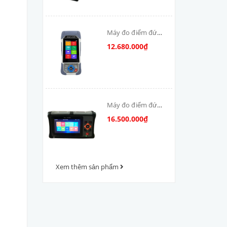
Máy đo điểm đứt
cáp quang OTDR-
12.680.000₫
V800
Máy đo điểm đứt
cáp quang OTDR
16.500.000₫
VFV-1000
Xem thêm sản phẩm