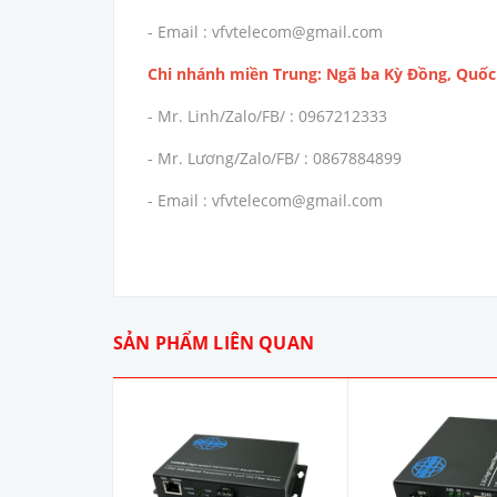
- Email : vfvtelecom@gmail.com
Chi nhánh miền Trung: Ngã ba Kỳ Đồng, Quốc 
- Mr. Linh/Zalo/FB/ : 0967212333
- Mr. Lương/Zalo/FB/ : 0867884899
- Email : vfvtelecom@gmail.com
SẢN PHẨM LIÊN QUAN