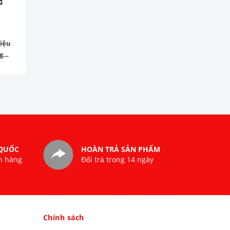
hiệu
Bộ chuyển đổi quang
Bộ chuyển đổi quang
g
điện loại 1sợi /OPT-
điện loại 1 sợi/OPT-
GSC-
3201S20/ Tx1550nm
850.000₫
3202S20/Tx1310nm
850.000₫
 QUỐC
HOÀN TRẢ SẢN PHẨM
n hàng
Đổi trả trong 14 ngày
Chính sách