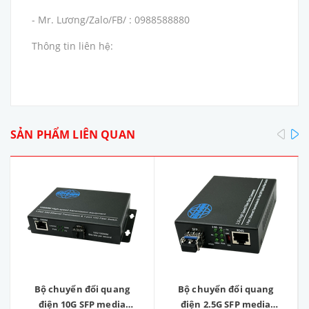
- Mr. Lương/Zalo/FB/ : 0988588880
Thông tin liên hệ:
pre
SẢN PHẨM LIÊN QUAN
Bộ chuyển đổi quang
Bộ chuyển đổi quang
điện 10G SFP media
điện 2.5G SFP media