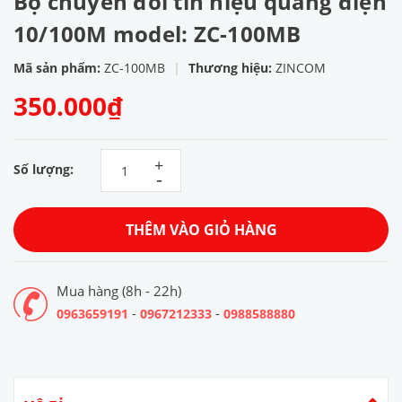
Bộ chuyển đổi tín hiệu quang điện
10/100M model: ZC-100MB
Mã sản phẩm:
ZC-100MB
|
Thương hiệu:
ZINCOM
350.000₫
+
Số lượng:
-
THÊM VÀO GIỎ HÀNG
Mua hàng (8h - 22h)
-
-
0963659191
0967212333
0988588880