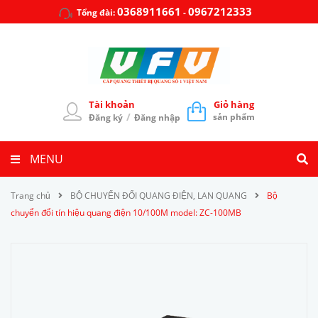
0368911661
0967212333
Tổng đài:
-
Tài khoản
Giỏ hàng
/
sản phẩm
Đăng ký
Đăng nhập
MENU
Trang chủ
BỘ CHUYỂN ĐỔI QUANG ĐIỆN, LAN QUANG
Bộ
chuyển đổi tín hiệu quang điện 10/100M model: ZC-100MB