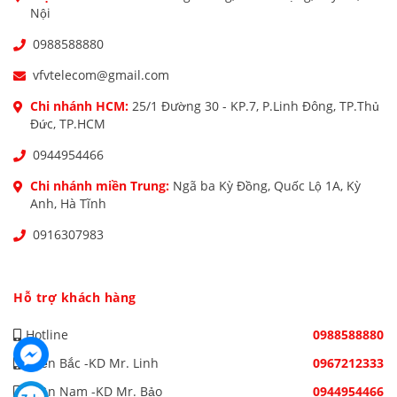
Nội
0988588880
vfvtelecom@gmail.com
Chi nhánh HCM:
25/1 Đường 30 - KP.7, P.Linh Đông, TP.Thủ
Đức, TP.HCM
0944954466
Chi nhánh miền Trung:
Ngã ba Kỳ Đồng, Quốc Lộ 1A, Kỳ
Anh, Hà Tĩnh
0916307983
Hỗ trợ khách hàng
Hotline
0988588880
Miền Bắc -KD Mr. Linh
0967212333
Miền Nam -KD Mr. Bảo
0944954466