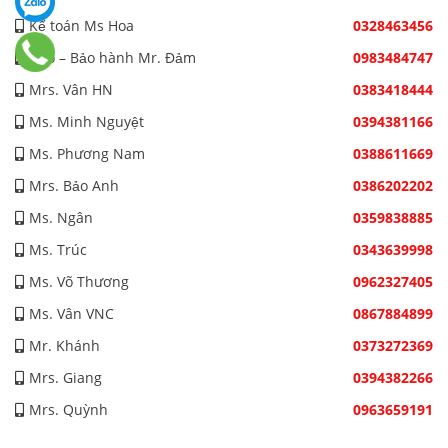
Kế toán Ms Hoa
0328463456
Kho – Bảo hành Mr. Đảm
0983484747
Mrs. Vân HN
0383418444
Ms. Minh Nguyệt
0394381166
Ms. Phương Nam
0388611669
Mrs. Bảo Anh
0386202202
Ms. Ngân
0359838885
Ms. Trúc
0343639998
Ms. Võ Thương
0962327405
Ms. Vân VNC
0867884899
Mr. Khánh
0373272369
Mrs. Giang
0394382266
Mrs. Quỳnh
0963659191