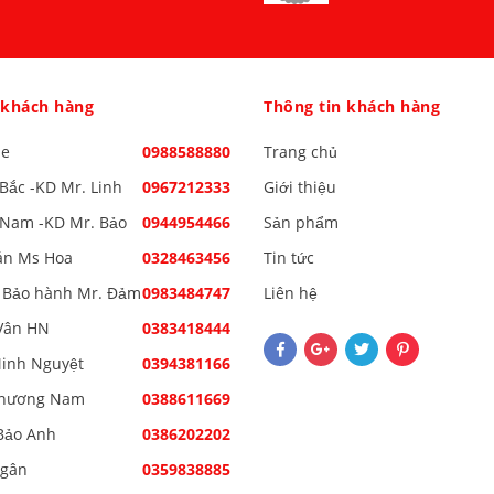
 khách hàng
Thông tin khách hàng
ne
0988588880
Trang chủ
Bắc -KD Mr. Linh
0967212333
Giới thiệu
Nam -KD Mr. Bảo
0944954466
Sản phẩm
án Ms Hoa
0328463456
Tin tức
 Bảo hành Mr. Đảm
0983484747
Liên hệ
Vân HN
0383418444
inh Nguyệt
0394381166
Phương Nam
0388611669
Bảo Anh
0386202202
Ngân
0359838885