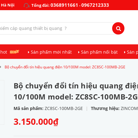
0368911661
0967212333
 Hà Nội
Tổng đài:
-
 hot
Sản phẩm mới nhất
Sản phẩm nổi bật
Sản 
Bộ chuyển đổi tín hiệu quang điện 10/100M model: ZC8SC-100MB-2GE
Bộ chuyển đổi tín hiệu quang điệ
10/100M model: ZC8SC-100MB-2G
Mã sản phẩm:
ZC8SC-100MB-2GE
|
Thương hiệu:
ZINCOM
3.150.000₫