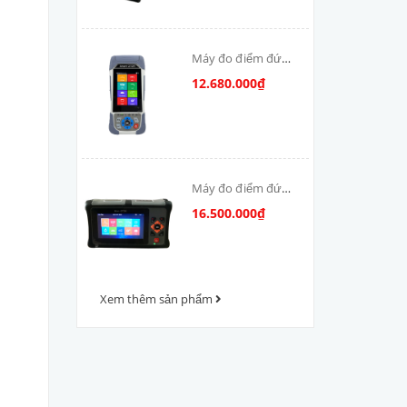
Máy đo điểm đứt
cáp quang OTDR-
12.680.000₫
V800
Máy đo điểm đứt
cáp quang OTDR
16.500.000₫
VFV-1000
Xem thêm sản phẩm
m