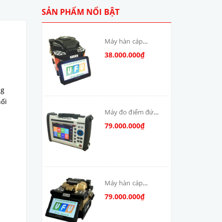
SẢN PHẨM NỔI BẬT
Máy hàn cáp
quang T-V6S-MAX
38.000.000₫
skycom
ng
ối
Máy đo điểm đứt
cáp quang: DSX-
79.000.000₫
8000-MM
Máy hàn cáp
quang Skycom
79.000.000₫
VFV-90S-MAX