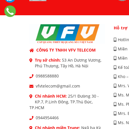
Hỗ trợ
Hotli
Miền 
CÔNG TY TNHH VFV TELECOM
Miền 
Trụ sở chính:
53 An Dương Vương,
Phú Thượng, Tây Hồ, Hà Nội
Kế to
0988588880
Kho –
Mrs. 
vfvtelecom@gmail.com
Ms. M
Chi nhánh HCM:
25/1 Đường 30 -
KP.7, P.Linh Đông, TP.Thủ Đức,
Ms. 
TP.HCM
Mrs. 
0944954466
Ms. 
Chi nhánh miền Trung:
Ngã ba Kỳ