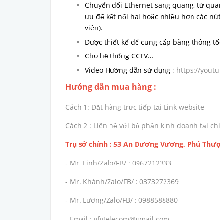
Chuyển đổi Ethernet sang quang, từ qua
ưu để kết nối hai hoặc nhiều hơn các nú
viên).
Được thiết kế để cung cấp băng thông tố
Cho hệ thống CCTV…
Video Hướng dẫn sử dụng
: https://you
Hướng dẫn mua hàng :
Cách 1: Đặt hàng trực tiếp tại Link website
Cách 2 : Liên hệ với bộ phận kinh doanh tại 
Trụ sở chính : 53 An Dương Vương, Phú Thượ
- Mr. Linh/Zalo/FB/ : 0967212333
- Mr. Khánh/Zalo/FB/ : 0373272369
- Mr. Lương/Zalo/FB/ : 0988588880
- Email : vfvtelecom@gmail.com