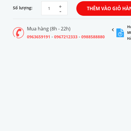
+
Số lượng:
THÊM VÀO GIỎ HÀ
-
H
Mua hàng (8h - 22h)
M
-
-
0963659191
0967212333
0988588880
H