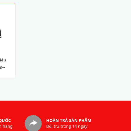
hiệu
Bộ chuyển đổi quang
Bộ chuyển đổi quang
g
điện loại 1sợi /OPT-
điện loại 1 sợi/OPT-
GSC-
3201S20/ Tx1550nm
850.000₫
3202S20/Tx1310nm
850.000₫
 QUỐC
HOÀN TRẢ SẢN PHẨM
n hàng
Đổi trả trong 14 ngày