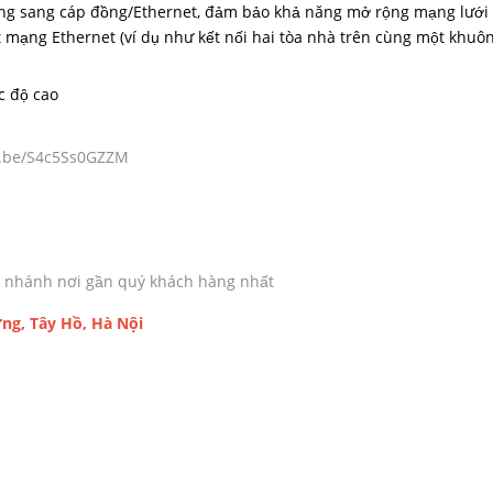
ng sang cáp đồng/Ethernet, đảm bảo khả năng mở rộng mạng lưới 
t mạng Ethernet (ví dụ như kết nối hai tòa nhà trên cùng một khuô
c độ cao
tu.be/S4c5Ss0GZZM
chi nhánh nơi gần quý khách hàng nhất
ng, Tây Hồ, Hà Nội