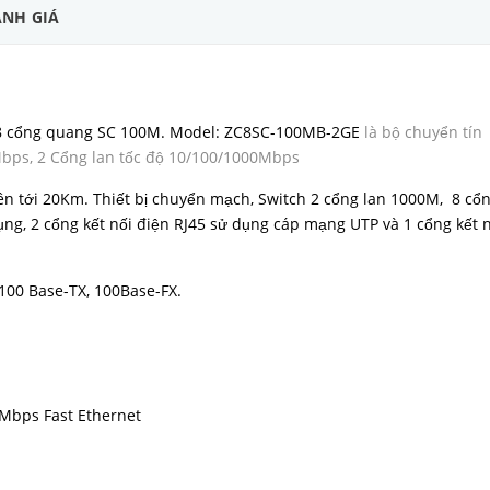
NH GIÁ
 8 cổng quang SC 100M. Model: ZC8SC-100MB-2GE
là bộ chuyển tín
Mbps, 2 Cổng lan tốc độ 10/100/1000Mbps
ên tới 20Km. Thiết bị chuyển mạch, Switch 2 cổng lan 1000M, 8 cổ
g, 2 cổng kết nối điện RJ45 sử dụng cáp mạng UTP và 1 cổng kết n
/100 Base-TX, 100Base-FX.
Mbps Fast Ethernet