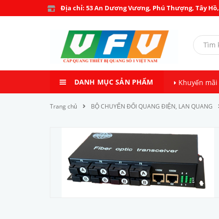
Địa chỉ: 53 An Dương Vương, Phú Thượng, Tây Hồ,
DANH MỤC SẢN PHẨM
Khuyến mãi
Trang chủ
BỘ CHUYỂN ĐỔI QUANG ĐIỆN, LAN QUANG