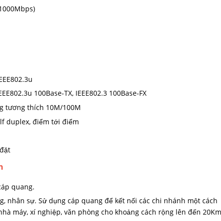
0/1000Mbps)
IEEE802.3u
IEEE802.3u 100Base-TX, IEEE802.3 100Base-FX
ộng tương thích 10M/100M
lf duplex, điểm tới điểm
 đặt
n
cáp quang.
, nhân sự. Sử dụng cáp quang để kết nối các chi nhánh một cách
g nhà máy, xí nghiệp, văn phòng cho khoảng cách rộng lên đến 20K