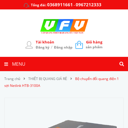
0368911661
0967212333
Tổng đài:
-
Tài khoản
Giỏ hàng
/
sản phẩm
Đăng ký
Đăng nhập
MENU
Trang chủ
THIẾT BỊ QUANG GIÁ RẺ
Bộ chuyển đổi quang điện 1
sợi Netlink HTB-3100A