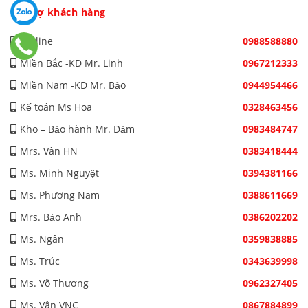
Hỗ trợ khách hàng
Hotline
0988588880
Miền Bắc -KD Mr. Linh
0967212333
Miền Nam -KD Mr. Bảo
0944954466
Kế toán Ms Hoa
0328463456
Kho – Bảo hành Mr. Đảm
0983484747
Mrs. Vân HN
0383418444
Ms. Minh Nguyệt
0394381166
Ms. Phương Nam
0388611669
Mrs. Bảo Anh
0386202202
Ms. Ngân
0359838885
Ms. Trúc
0343639998
Ms. Võ Thương
0962327405
Ms. Vân VNC
0867884899