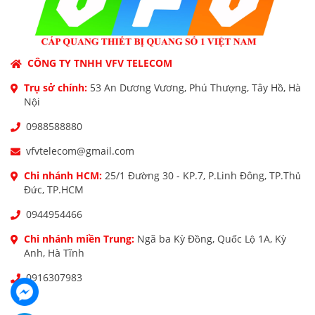
CÔNG TY TNHH VFV TELECOM
Trụ sở chính:
53 An Dương Vương, Phú Thượng, Tây Hồ, Hà
Nội
0988588880
vfvtelecom@gmail.com
Chi nhánh HCM:
25/1 Đường 30 - KP.7, P.Linh Đông, TP.Thủ
Đức, TP.HCM
0944954466
Chi nhánh miền Trung:
Ngã ba Kỳ Đồng, Quốc Lộ 1A, Kỳ
Anh, Hà Tĩnh
0916307983