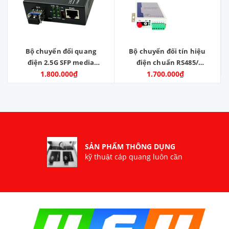
Bộ chuyển đổi quang
Bộ chuyển đối tín hiệu
điện 2.5G SFP media
điện chuẩn RS485/
1.800.000₫
converter
RS422 / RS232 sang tín
1.700.000₫
hiệu quang
SẢN PHẨM THÔNG DỤNG
kỹ thuật cáp quang luôn cần