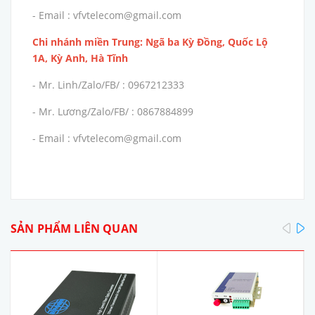
- Email : vfvtelecom@gmail.com
Chi nhánh miền Trung: Ngã ba Kỳ Đồng, Quốc Lộ
1A, Kỳ Anh, Hà Tĩnh
- Mr. Linh/Zalo/FB/ : 0967212333
- Mr. Lương/Zalo/FB/ : 0867884899
- Email : vfvtelecom@gmail.com
pre
SẢN PHẨM LIÊN QUAN