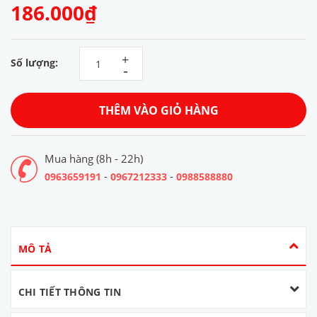
186.000₫
+
Số lượng:
-
THÊM VÀO GIỎ HÀNG
Mua hàng (8h - 22h)
-
-
0963659191
0967212333
0988588880
MÔ TẢ
CHI TIẾT THÔNG TIN