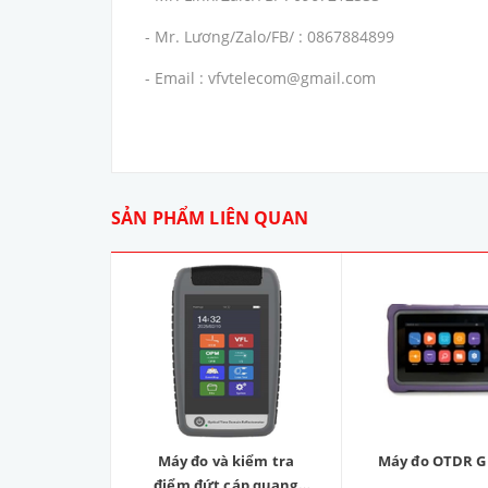
- Mr. Lương/Zalo/FB/ : 0867884899
- Email : vfvtelecom@gmail.com
SẢN PHẨM LIÊN QUAN
Máy đo và kiểm tra
Máy đo OTDR G
điểm đứt cáp quang