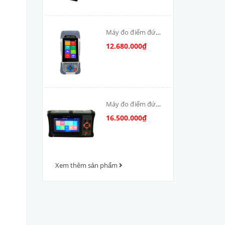
Máy đo điểm đứt
cáp quang OTDR-
12.680.000₫
V800
Máy đo điểm đứt
cáp quang OTDR
16.500.000₫
VFV-1000
Xem thêm sản phẩm