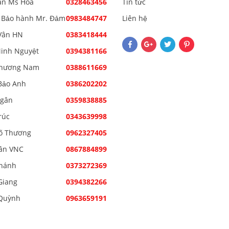
án Ms Hoa
0328463456
Tin tức
 Bảo hành Mr. Đảm
0983484747
Liên hệ
Vân HN
0383418444
inh Nguyệt
0394381166
Phương Nam
0388611669
Bảo Anh
0386202202
Ngân
0359838885
rúc
0343639998
õ Thương
0962327405
ân VNC
0867884899
hánh
0373272369
Giang
0394382266
Quỳnh
0963659191