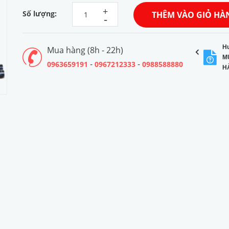
+
Số lượng:
THÊM VÀO GIỎ HÀ
-
H
Mua hàng (8h - 22h)
M
-
-
0963659191
0967212333
0988588880
H