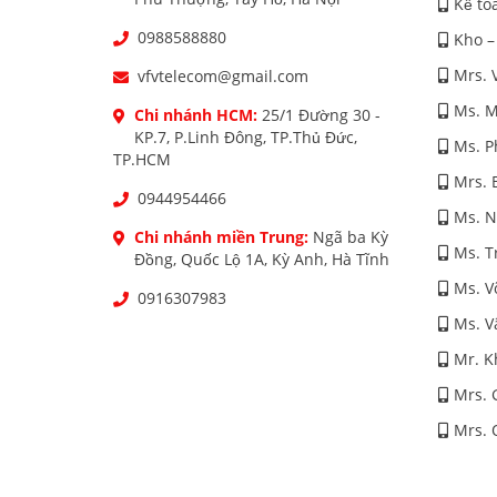
Kế to
0988588880
Kho –
Mrs. 
vfvtelecom@gmail.com
Ms. M
Chi nhánh HCM:
25/1 Đường 30 -
KP.7, P.Linh Đông, TP.Thủ Đức,
Ms. 
TP.HCM
Mrs. 
0944954466
Ms. 
Chi nhánh miền Trung:
Ngã ba Kỳ
Ms. T
Đồng, Quốc Lộ 1A, Kỳ Anh, Hà Tĩnh
Ms. V
0916307983
Ms. V
Mr. K
Mrs. 
Mrs. 