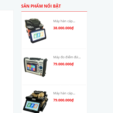
SẢN PHẨM NỔI BẬT
Máy hàn cáp
quang T-V6S-MAX
38.000.000₫
skycom
Máy đo điểm đứt
cáp quang: DSX-
79.000.000₫
8000-MM
Máy hàn cáp
quang Skycom
79.000.000₫
VFV-90S-MAX