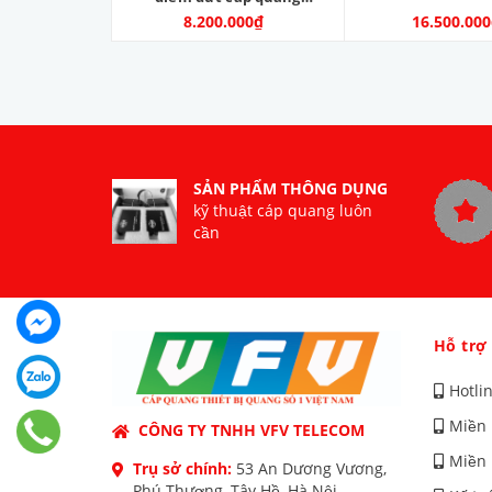
OTDR. Model: OTDR-V9.
8.200.000₫
16.500.00
Nhà sản xuất: SKYCOM
COMMUNICATIONS LTD.
Hàng mới 100%
SẢN PHẨM THÔNG DỤNG
kỹ thuật cáp quang luôn
cần
Hỗ trợ
Hotli
Miền 
CÔNG TY TNHH VFV TELECOM
Miền 
Trụ sở chính:
53 An Dương Vương,
Phú Thượng, Tây Hồ, Hà Nội