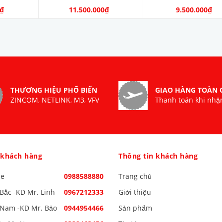
0₫
11.500.000₫
9.500.000₫
THƯƠNG HIỆU PHỔ BIẾN
GIAO HÀNG TOÀN
ZINCOM, NETLINK, M3, VFV
Thanh toán khi nhậ
 khách hàng
Thông tin khách hàng
ne
0988588880
Trang chủ
Bắc -KD Mr. Linh
0967212333
Giới thiệu
Nam -KD Mr. Bảo
0944954466
Sản phẩm