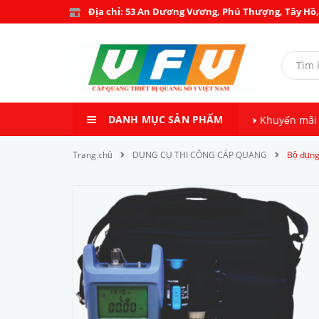
Địa chỉ: 53 An Dương Vương, Phú Thượng, Tây Hồ,
DANH MỤC SẢN PHẨM
Khuyến mãi
Trang chủ
DỤNG CỤ THI CÔNG CÁP QUANG
Bộ dụng