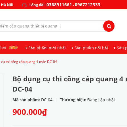
0368911661
0967212333
 Hà Nội
Tổng đài:
-
 hot
Sản phẩm mới nhất
Sản phẩm nổi bật
Sản 
 cụ thi công cáp quang 4 món DC-04
Bộ dụng cụ thi công cáp quang 4
DC-04
Mã sản phẩm:
DC-04
|
Thương hiệu:
Đang cập nhật
900.000₫