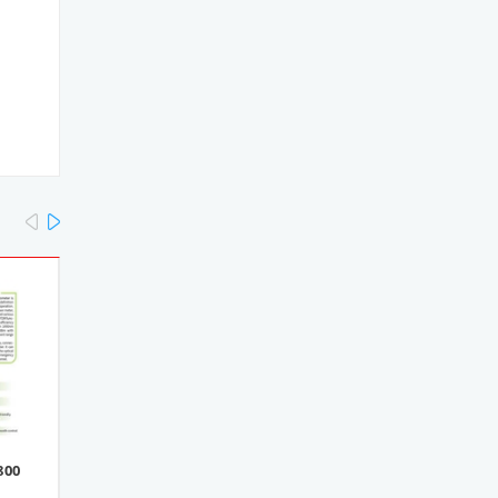
prev
next
800
Máy hàn cáp quang VFV-
Máy hàn cáp quang VFV
88
68