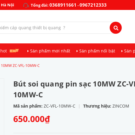
0368911661
0967212333
 Hà Nội
Tổng đài:
-
 hot
Sản phẩm mới nhất
Sản phẩm nổi bật
Sản 
sạc 10MW ZC-VFL-10MW-C
Bút soi quang pin sạc 10MW ZC-V
10MW-C
Mã sản phẩm:
ZC-VFL-10MW-C
|
Thương hiệu:
ZINCOM
650.000₫