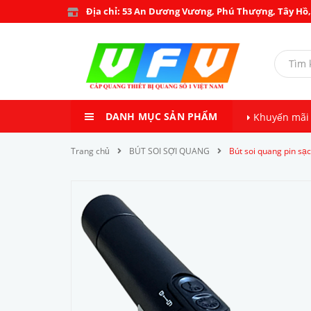
Địa chỉ: 53 An Dương Vương, Phú Thượng, Tây Hồ,
DANH MỤC SẢN PHẨM
Khuyến mãi
Trang chủ
BÚT SOI SỢI QUANG
Bút soi quang pin 