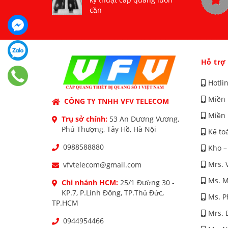
cần
Hỗ trợ
Hotli
Miền 
CÔNG TY TNHH VFV TELECOM
Miền 
Trụ sở chính:
53 An Dương Vương,
Phú Thượng, Tây Hồ, Hà Nội
Kế to
0988588880
Kho –
Mrs. 
vfvtelecom@gmail.com
Ms. M
Chi nhánh HCM:
25/1 Đường 30 -
KP.7, P.Linh Đông, TP.Thủ Đức,
Ms. 
TP.HCM
Mrs. 
0944954466