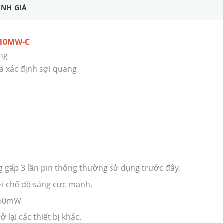
NH GIÁ
L-10MW-C
ng
a xác định sợi quang
T
 gấp 3 lần pin thông thường sử dụng trước đây.
ới chế độ sáng cực mạnh.
m 50mW
lại các thiết bị khác.