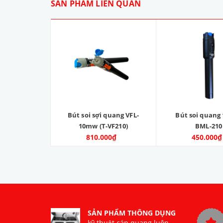
SẢN PHẨM LIÊN QUAN
Bút soi sợi quang VFL-
Bút soi quan
10mw (T-VF210)
BML-210
810.000₫
450.000₫
SẢN PHẨM THÔNG DỤNG
kỹ thuật cáp quang luôn