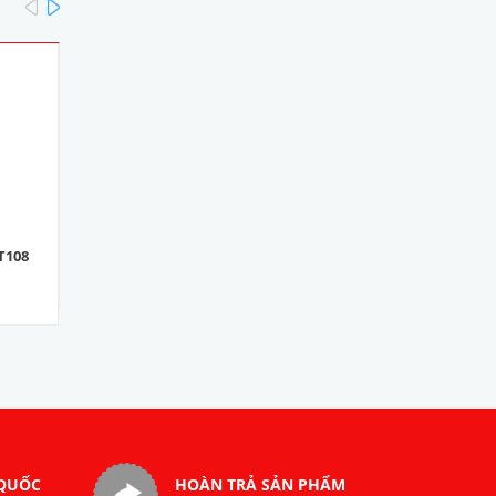
prev
next
T108
Bút soi quang 30 ZC-
VFL30
990.000₫
 QUỐC
HOÀN TRẢ SẢN PHẨM