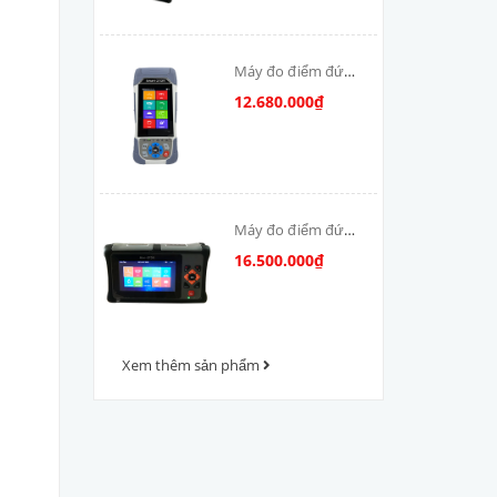
Máy đo điểm đứt
cáp quang OTDR-
12.680.000₫
V800
Máy đo điểm đứt
cáp quang OTDR
16.500.000₫
VFV-1000
Xem thêm sản phẩm