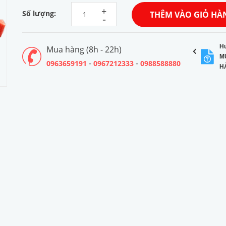
+
Số lượng:
THÊM VÀO GIỎ HÀ
-
H
Mua hàng (8h - 22h)
M
-
-
0963659191
0967212333
0988588880
H