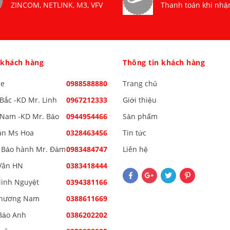
ZINCOM, NETLINK, M3, VFV
Thanh toán khi nhậ
 khách hàng
Thông tin khách hàng
ne
0988588880
Trang chủ
Bắc -KD Mr. Linh
0967212333
Giới thiệu
Nam -KD Mr. Bảo
0944954466
Sản phẩm
án Ms Hoa
0328463456
Tin tức
 Bảo hành Mr. Đảm
0983484747
Liên hệ
Vân HN
0383418444
inh Nguyệt
0394381166
Phương Nam
0388611669
Bảo Anh
0386202202