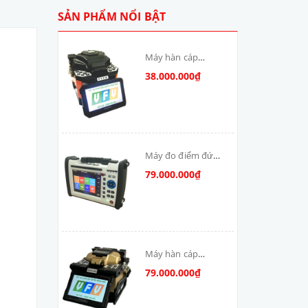
SẢN PHẨM NỔI BẬT
Máy hàn cáp
quang T-V6S-MAX
38.000.000₫
skycom
Máy đo điểm đứt
cáp quang: DSX-
79.000.000₫
8000-MM
Máy hàn cáp
quang Skycom
79.000.000₫
VFV-90S-MAX