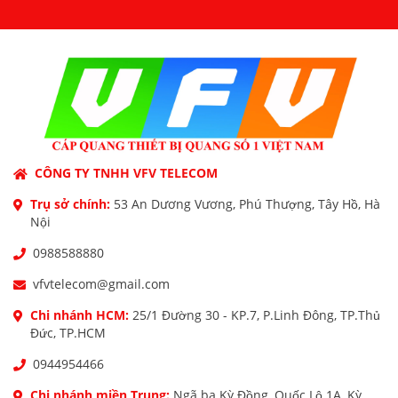
CÔNG TY TNHH VFV TELECOM
Trụ sở chính:
53 An Dương Vương, Phú Thượng, Tây Hồ, Hà
Nội
0988588880
vfvtelecom@gmail.com
Chi nhánh HCM:
25/1 Đường 30 - KP.7, P.Linh Đông, TP.Thủ
Đức, TP.HCM
0944954466
Chi nhánh miền Trung:
Ngã ba Kỳ Đồng, Quốc Lộ 1A, Kỳ