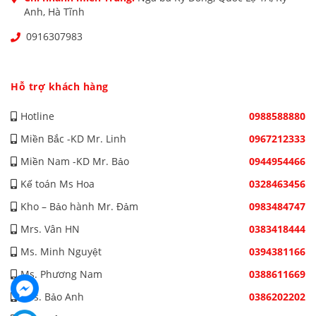
Anh, Hà Tĩnh
0916307983
Hỗ trợ khách hàng
Hotline
0988588880
Miền Bắc -KD Mr. Linh
0967212333
Miền Nam -KD Mr. Bảo
0944954466
Kế toán Ms Hoa
0328463456
Kho – Bảo hành Mr. Đảm
0983484747
Mrs. Vân HN
0383418444
Ms. Minh Nguyệt
0394381166
Ms. Phương Nam
0388611669
Mrs. Bảo Anh
0386202202