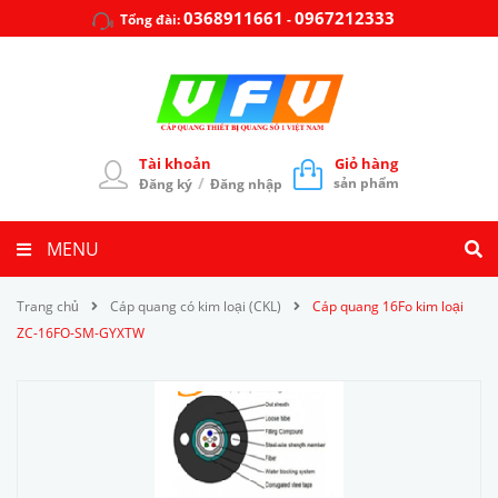
0368911661
0967212333
Tổng đài:
-
Tài khoản
Giỏ hàng
/
sản phẩm
Đăng ký
Đăng nhập
MENU
Trang chủ
Cáp quang có kim loại (CKL)
Cáp quang 16Fo kim loại
ZC-16FO-SM-GYXTW