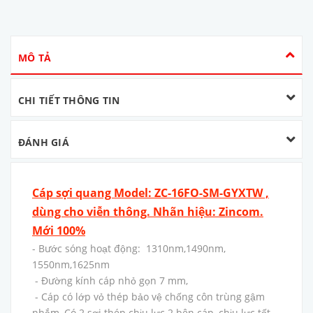
MÔ TẢ
CHI TIẾT THÔNG TIN
ĐÁNH GIÁ
Cáp sợi quang Model: ZC-16FO-SM-GYXTW ,
dùng cho viễn thông. Nhãn hiệu: Zincom.
Mới 100%
- Bước sóng hoạt động: 1310nm,1490nm,
1550nm,1625nm
- Đường kính cáp nhỏ gọn 7 mm,
- Cáp có lớp vỏ thép bảo vệ chống côn trùng gậm
nhắm, Có 2 sợi thép chịu lực 2 bên cáp, chịu lực tốt,