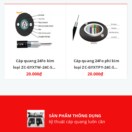
Cáp quang 24Fo kim
Cáp quang 24Fo phi kim
loại ZC-GYXTW-24C-SM-
loại ZC-GYXTPY-24C-SM-
20.000₫
G652D
20.000₫
G652D
SẢN PHẨM THÔNG DỤNG
kỹ thuật cáp quang luôn cần