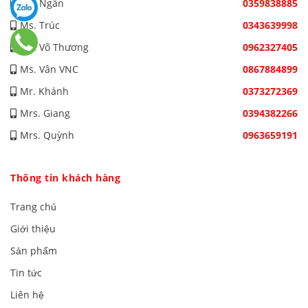
Ms. Ngân
0359838885
Ms. Trúc
0343639998
Ms. Võ Thương
0962327405
Ms. Vân VNC
0867884899
Mr. Khánh
0373272369
Mrs. Giang
0394382266
Mrs. Quỳnh
0963659191
Thông tin khách hàng
Trang chủ
Giới thiệu
Sản phẩm
Tin tức
Liên hệ