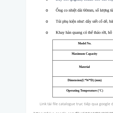
Ống co nhiệt dài 60mm, số lượng tù
o
Túi phụ kiện như: dây siết cổ dê, 
o
Khay hàn quang
có thể tháo rời, hỗ
o
Model No.
Maximum Capacity
Material
Dimension(L*W*D) (mm)
Operating Temperature (
°C)
Link tải file catalogue trực tiếp qua google d