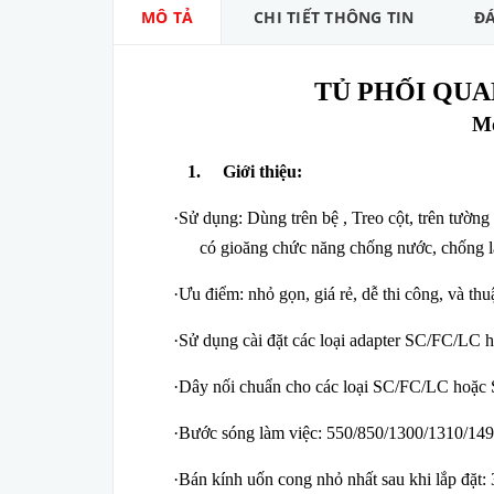
MÔ TẢ
CHI TIẾT THÔNG TIN
ĐÁ
TỦ PHỐI QU
M
1.
Giới thiệu:
·
Sử dụng: Dùng trên bệ , Treo cột, trên tườn
có gioăng chức năng chống nước, chống l
·
Ưu điểm: nhỏ gọn, giá rẻ, dễ thi công, và thuậ
·
Sử dụng cài đặt các loại adapter SC/FC/LC 
·
Dây nối chuẩn cho các loại SC/FC/LC hoặc
·
Bước sóng làm việc: 550/850/1300/1310/14
·
Bán kính uốn cong nhỏ nhất sau khi lắp đặt