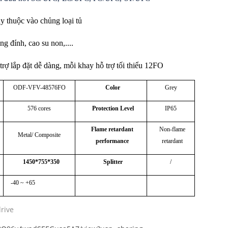
y thuộc vào chủng loại tủ
băng đính, cao su non,....
 trợ lắp đặt dễ dàng
, mỗi khay hỗ trợ tối thiểu 12FO
ODF-VFV-48576FO
Color
Grey
576 cores
Protection Level
IP65
Flame retardant
Non-flame
Metal/ Composite
performance
retardant
1450*755*350
Splitter
/
-40 ~ +65­
rive