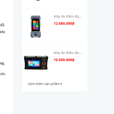
Máy đo điểm đứt
cáp quang OTDR-
12.680.000₫
ối
V800
lưu
Máy đo điểm đứt
cáp quang OTDR
16.500.000₫
̣ng.
VFV-1000
 bên
Xem thêm sản phẩm