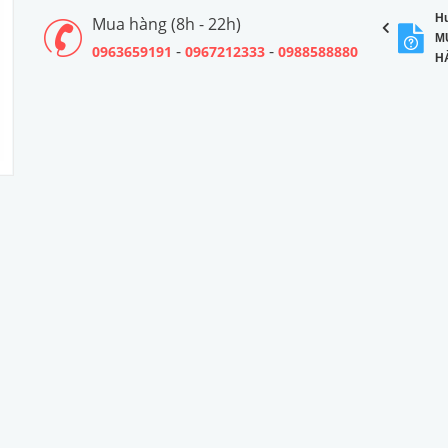
H
Mua hàng (8h - 22h)
M
-
-
0963659191
0967212333
0988588880
H