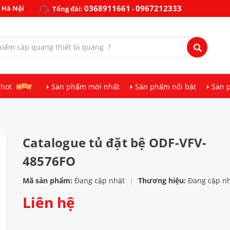
0368911661
0967212333
 Hà Nội
Tổng đài:
-
 hot
Sản phẩm mới nhất
Sản phẩm nổi bật
Sản 
Catalogue tủ đặt bệ ODF-VFV-
48576FO
Mã sản phẩm:
Đang cập nhật
|
Thương hiệu:
Đang cập n
Liên hệ