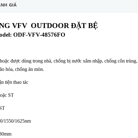
NH GIÁ
ANG VFV OUTDOOR ĐẶT BỆ
odel: ODF-VFV-48576FO
g hoặc được dùng trong nhà, chống bị nước xâm nhập, chống côn trùng, 
ão hóa, chống ăn mòn.
n tiện thao tác
hoặc ST
 ST
90/1550/1625nm
: 30mm