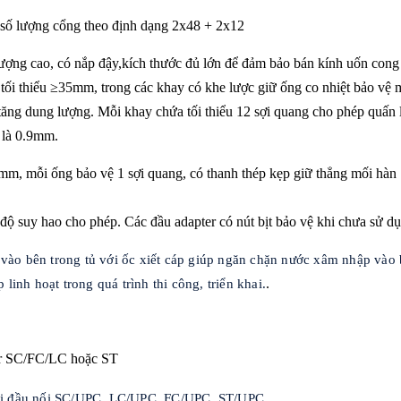
 số lượng cổng theo định dạng 2x48 + 2x12
ợng cao, có nắp đậy,kích thước đủ lớn để đảm bảo bán kính uốn cong
ối thiểu ≥35mm, trong các khay có khe lược giữ ống co nhiệt bảo vệ m
à tăng dung lượng. Mỗi khay chứa tối thiểu 12 sợi quang cho phép quấn 
i là 0.9mm.
0mm, mỗi ống bảo vệ 1 sợi quang, có thanh thép kẹp giữ thẳng mối hàn
ộ suy hao cho phép. Các đầu adapter có nút bịt bảo vệ khi chưa sử du
p vào bên trong tủ với ốc xiết cáp giúp ngăn chặn nước xâm nhập vào
 linh hoạt trong quá trình thi công, triển khai.
.
ter SC/FC/LC hoặc ST
 loại đầu nối SC/UPC, LC/UPC, FC/UPC, ST/UPC