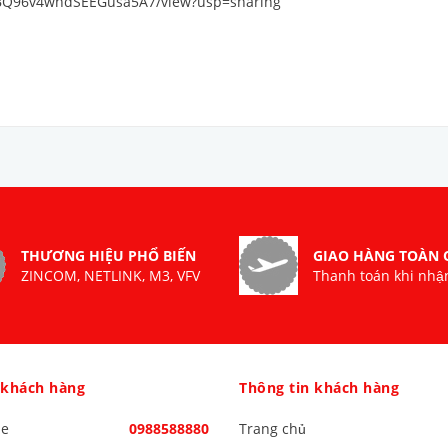
Ej3BQ96v4wndSEEGusa5A7/view?usp=sharing
THƯƠNG HIỆU PHỔ BIẾN
GIAO HÀNG TOÀN
ZINCOM, NETLINK, M3, VFV
Thanh toán khi nhậ
 khách hàng
Thông tin khách hàng
ne
0988588880
Trang chủ