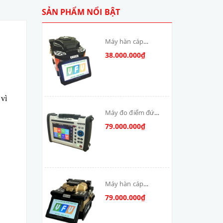
SẢN PHẨM NỔI BẬT
Máy hàn cáp
quang T-V6S-MAX
38.000.000₫
skycom
vì
Máy đo điểm đứt
cáp quang: DSX-
79.000.000₫
8000-MM
Máy hàn cáp
quang Skycom
79.000.000₫
VFV-90S-MAX