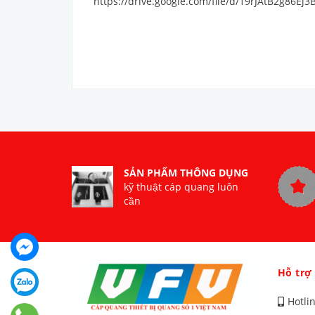
https://drive.google.com/file/d/19rJAtB2g86
SẢN PHẨM THÔNG DỤNG
kỹ thuật cáp quang luôn
cần
Hỗ trợ
Hotli