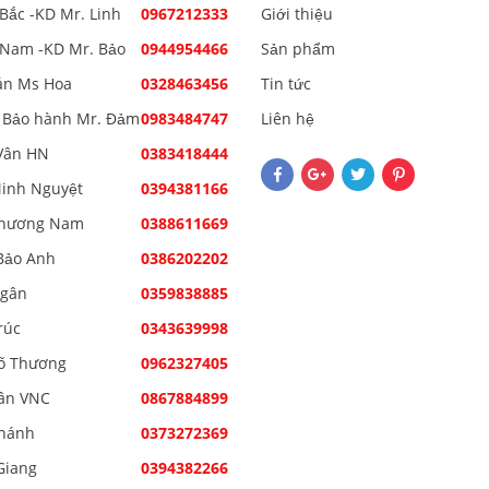
Bắc -KD Mr. Linh
0967212333
Giới thiệu
Nam -KD Mr. Bảo
0944954466
Sản phẩm
án Ms Hoa
0328463456
Tin tức
 Bảo hành Mr. Đảm
0983484747
Liên hệ
Vân HN
0383418444
inh Nguyệt
0394381166
Phương Nam
0388611669
Bảo Anh
0386202202
Ngân
0359838885
rúc
0343639998
õ Thương
0962327405
ân VNC
0867884899
hánh
0373272369
Giang
0394382266