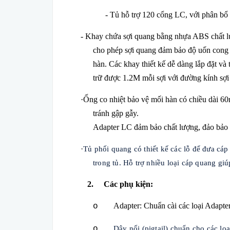
- Tủ hỗ trợ 120 cổng LC, với phân bổ
- Khay chứa sợi quang bằng nhựa ABS chất lư
cho phép sợi quang đảm bảo độ uốn cong t
hàn. Các khay thiết kế dễ dàng lắp đặt v
trữ được 1.2M mỗi sợi với đường kính sợ
·
Ống co nhiệt bảo vệ mối hàn có chiều dài 6
tránh gập gẫy.
Adapter LC đảm bảo chất lượng, đảo bảo đ
·
Tủ phối quang có thiết kế các lỗ để đưa cá
trong tủ. Hỗ trợ nhiều loại cáp quang giúp
2.
Các phụ kiện:
Adapter: Chuẩn cài các loại Adap
o
Dây nối (pigtail) chuẩn cho các
o