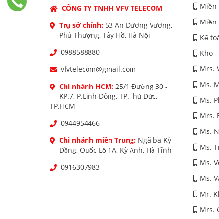
Miền 
CÔNG TY TNHH VFV TELECOM
Miền 
Trụ sở chính:
53 An Dương Vương,
Phú Thượng, Tây Hồ, Hà Nội
Kế to
0988588880
Kho –
Mrs. 
vfvtelecom@gmail.com
Ms. M
Chi nhánh HCM:
25/1 Đường 30 -
KP.7, P.Linh Đông, TP.Thủ Đức,
Ms. 
TP.HCM
Mrs. 
0944954466
Ms. 
Chi nhánh miền Trung:
Ngã ba Kỳ
Ms. T
Đồng, Quốc Lộ 1A, Kỳ Anh, Hà Tĩnh
Ms. V
0916307983
Ms. V
Mr. K
Mrs. 