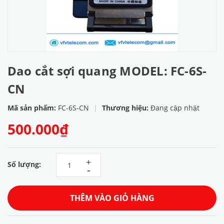
Dao cắt sợi quang MODEL: FC-6S-
CN
Mã sản phẩm:
FC-6S-CN
|
Thương hiệu:
Đang cập nhật
500.000₫
+
Số lượng:
-
THÊM VÀO GIỎ HÀNG