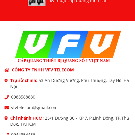
kỹ thuật cáp quang luôn cần
CÔNG TY TNHH VFV TELECOM
Trụ sở chính:
53 An Dương Vương, Phú Thượng, Tây Hồ, Hà
Nội
0988588880
vfvtelecom@gmail.com
Chi nhánh HCM:
25/1 Đường 30 - KP.7, P.Linh Đông, TP.Thủ
Đức, TP.HCM
0944954466