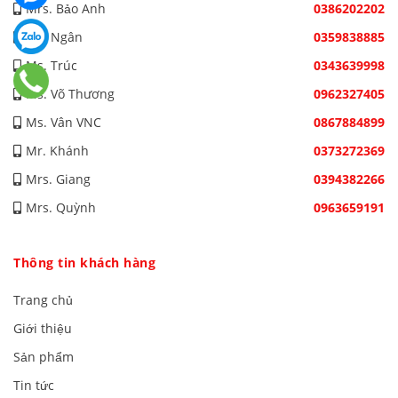
Mrs. Bảo Anh
0386202202
Ms. Ngân
0359838885
Ms. Trúc
0343639998
Ms. Võ Thương
0962327405
Ms. Vân VNC
0867884899
Mr. Khánh
0373272369
Mrs. Giang
0394382266
Mrs. Quỳnh
0963659191
Thông tin khách hàng
Trang chủ
Giới thiệu
Sản phẩm
Tin tức