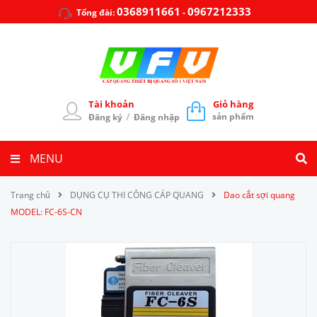
0368911661
0967212333
Tổng đài:
-
Tài khoản
Giỏ hàng
/
sản phẩm
Đăng ký
Đăng nhập
MENU
Trang chủ
DỤNG CỤ THI CÔNG CÁP QUANG
Dao cắt sợi quang
MODEL: FC-6S-CN