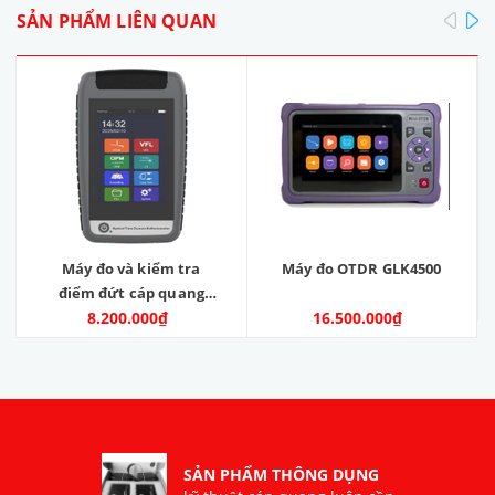
pre
SẢN PHẨM LIÊN QUAN
Máy đo và kiểm tra
Máy đo OTDR GLK4500
điểm đứt cáp quang
OTDR. Model: OTDR-V9.
8.200.000₫
16.500.000₫
Nhà sản xuất: SKYCOM
COMMUNICATIONS
LTD. Hàng mới 100%
SẢN PHẨM THÔNG DỤNG