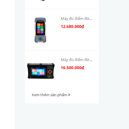
Máy đo điểm đứt
cáp quang OTDR-
12.680.000₫
V800
Máy đo điểm đứt
cáp quang OTDR
16.500.000₫
VFV-1000
Xem thêm sản phẩm