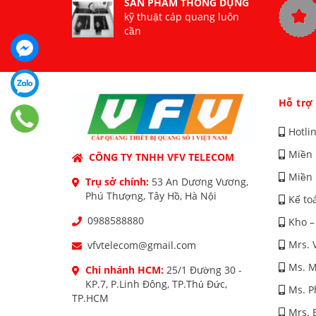
SẢN PHẨM THÔNG DỤNG
kỹ thuật cáp quang luôn
cần
Hỗ trợ
Hotli
Miền 
CÔNG TY TNHH VFV TELECOM
Miền 
Trụ sở chính:
53 An Dương Vương,
Phú Thượng, Tây Hồ, Hà Nội
Kế to
0988588880
Kho –
Mrs. 
vfvtelecom@gmail.com
Ms. M
Chi nhánh HCM:
25/1 Đường 30 -
KP.7, P.Linh Đông, TP.Thủ Đức,
Ms. 
TP.HCM
Mrs. 