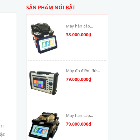
SẢN PHẨM NỔI BẬT
Máy hàn cáp
quang T-V6S-MAX
38.000.000₫
skycom
Máy đo điểm đứt
cáp quang: DSX-
79.000.000₫
8000-MM
Máy hàn cáp
quang Skycom
79.000.000₫
ền
VFV-90S-MAX
bậc