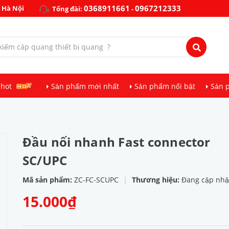
0368911661
0967212333
 Hà Nội
Tổng đài:
-
 hot
Sản phẩm mới nhất
Sản phẩm nổi bật
Sản 
Đầu nối nhanh Fast connector
SC/UPC
Mã sản phẩm:
ZC-FC-SCUPC
|
Thương hiệu:
Đang cập nhậ
15.000₫