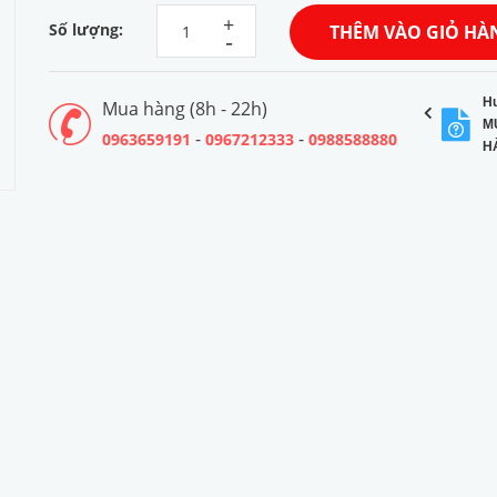
+
Số lượng:
THÊM VÀO GIỎ HÀ
-
H
Mua hàng (8h - 22h)
M
-
-
0963659191
0967212333
0988588880
H