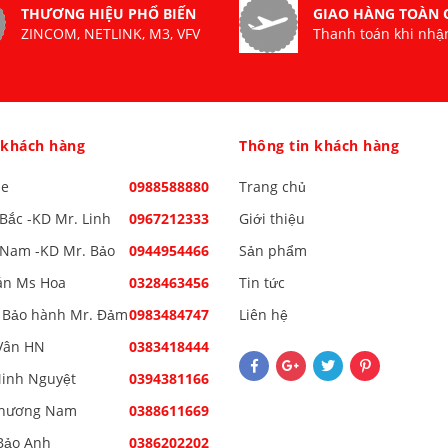
THƯƠNG HIỆU PHỔ BIẾN
GIAO HÀNG TOÀN
ZINCOM, NETLINK, M3, VFV
Thanh toán khi nhậ
 khách hàng
Thông tin khách hàng
ne
0988588880
Trang chủ
Bắc -KD Mr. Linh
0967212333
Giới thiệu
Nam -KD Mr. Bảo
0944954466
Sản phẩm
án Ms Hoa
0328463456
Tin tức
 Bảo hành Mr. Đảm
0983484747
Liên hệ
Vân HN
0383418444
inh Nguyệt
0394381166
Phương Nam
0388611669
Bảo Anh
0386202202