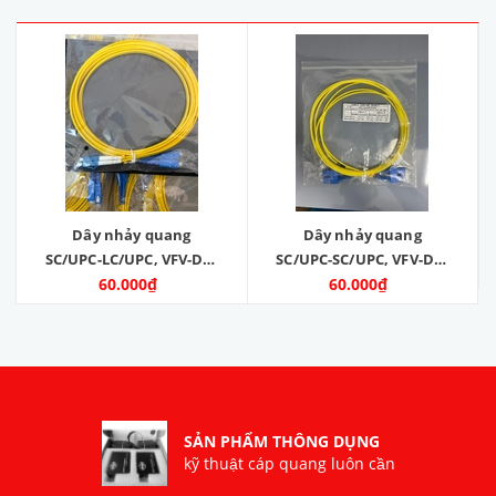
Dây nhảy quang
Dây nhảy quang
SC/UPC-LC/UPC, VFV-DX-
SC/UPC-SC/UPC, VFV-DX-
SC/LC-SM-3M, dài 3m,
60.000₫
SC/SC-SM-3M, dài 3m,
60.000₫
Single mode, sợi đôi
Single mode, sợi đôi,
SẢN PHẨM THÔNG DỤNG
kỹ thuật cáp quang luôn cần