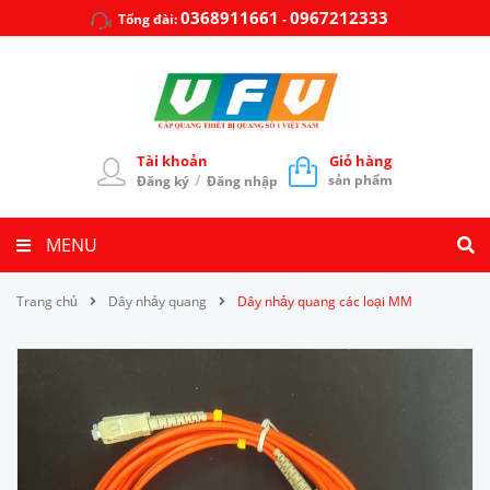
0368911661
0967212333
Tổng đài:
-
Tài khoản
Giỏ hàng
/
sản phẩm
Đăng ký
Đăng nhập
MENU
Trang chủ
Dây nhảy quang
Dây nhảy quang các loại MM