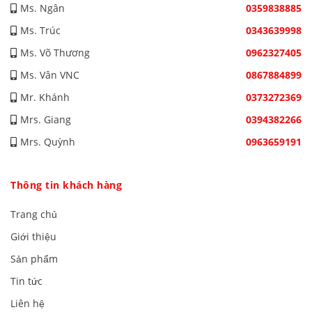
Ms. Ngân
0359838885
Ms. Trúc
0343639998
Ms. Võ Thương
0962327405
Ms. Vân VNC
0867884899
Mr. Khánh
0373272369
Mrs. Giang
0394382266
Mrs. Quỳnh
0963659191
Thông tin khách hàng
Trang chủ
Giới thiệu
Sản phẩm
Tin tức
Liên hệ