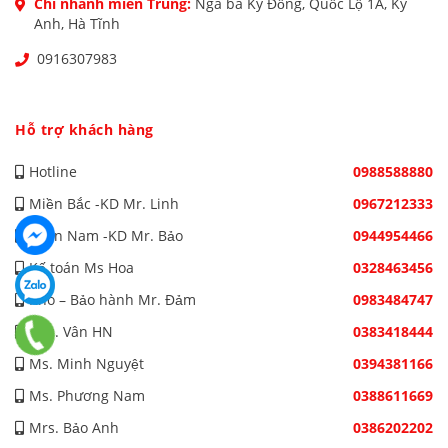
Chi nhánh miền Trung:
Ngã ba Kỳ Đồng, Quốc Lộ 1A, Kỳ
Anh, Hà Tĩnh
0916307983
Hỗ trợ khách hàng
Hotline
0988588880
Miền Bắc -KD Mr. Linh
0967212333
Miền Nam -KD Mr. Bảo
0944954466
Kế toán Ms Hoa
0328463456
Kho – Bảo hành Mr. Đảm
0983484747
Mrs. Vân HN
0383418444
Ms. Minh Nguyệt
0394381166
Ms. Phương Nam
0388611669
Mrs. Bảo Anh
0386202202