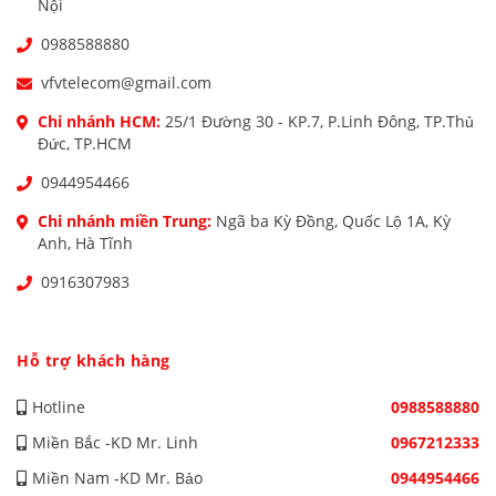
Nội
0988588880
vfvtelecom@gmail.com
Chi nhánh HCM:
25/1 Đường 30 - KP.7, P.Linh Đông, TP.Thủ
Đức, TP.HCM
0944954466
Chi nhánh miền Trung:
Ngã ba Kỳ Đồng, Quốc Lộ 1A, Kỳ
Anh, Hà Tĩnh
0916307983
Hỗ trợ khách hàng
Hotline
0988588880
Miền Bắc -KD Mr. Linh
0967212333
Miền Nam -KD Mr. Bảo
0944954466