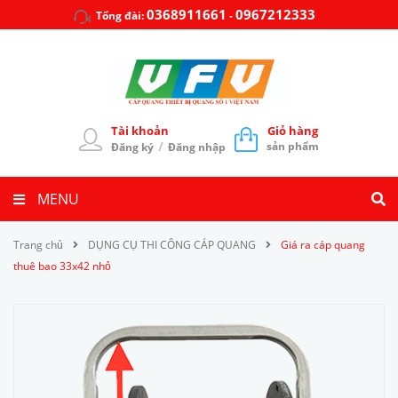
0368911661
0967212333
Tổng đài:
-
Tài khoản
Giỏ hàng
/
sản phẩm
Đăng ký
Đăng nhập
MENU
Trang chủ
DỤNG CỤ THI CÔNG CÁP QUANG
Giá ra cáp quang
thuê bao 33x42 nhỏ