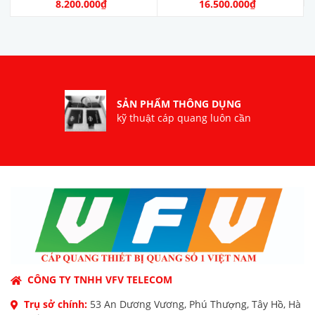
OTDR. Model: OTDR-V9.
8.200.000₫
16.500.000₫
Nhà sản xuất: SKYCOM
COMMUNICATIONS
LTD. Hàng mới 100%
SẢN PHẨM THÔNG DỤNG
kỹ thuật cáp quang luôn cần
CÔNG TY TNHH VFV TELECOM
Trụ sở chính:
53 An Dương Vương, Phú Thượng, Tây Hồ, Hà