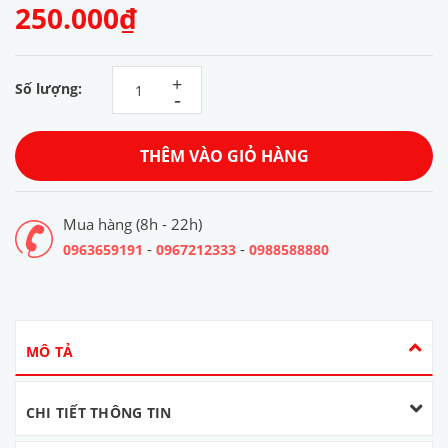
250.000₫
+
Số lượng:
-
THÊM VÀO GIỎ HÀNG
Mua hàng (8h - 22h)
-
-
0963659191
0967212333
0988588880
MÔ TẢ
CHI TIẾT THÔNG TIN