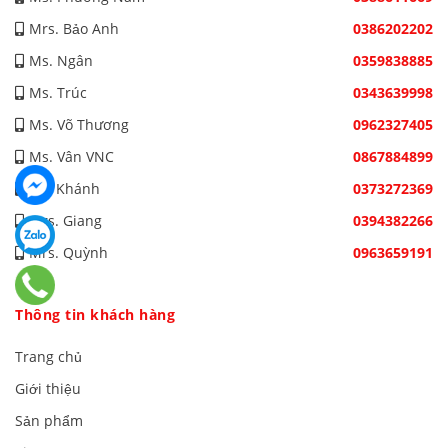
Mrs. Bảo Anh
0386202202
Ms. Ngân
0359838885
Ms. Trúc
0343639998
Ms. Võ Thương
0962327405
Ms. Vân VNC
0867884899
Mr. Khánh
0373272369
Mrs. Giang
0394382266
Mrs. Quỳnh
0963659191
Thông tin khách hàng
Trang chủ
Giới thiệu
Sản phẩm