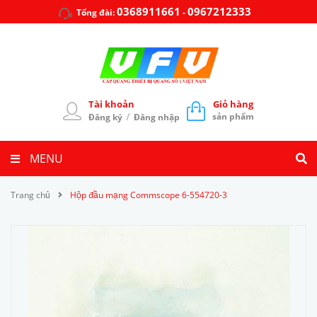
0368911661
0967212333
Tổng đài:
-
Tài khoản
Giỏ hàng
/
sản phẩm
Đăng ký
Đăng nhập
MENU
Trang chủ
Hộp đầu mạng Commscope 6-554720-3