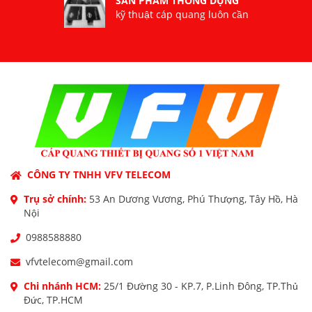
SẢN PHẨM THÔNG DỤNG
kỹ thuật cáp quang luôn cần
CÔNG TY TNHH VFV TELECOM
Trụ sở chính:
53 An Dương Vương, Phú Thượng, Tây Hồ, Hà
Nội
0988588880
vfvtelecom@gmail.com
Chi nhánh HCM:
25/1 Đường 30 - KP.7, P.Linh Đông, TP.Thủ
Đức, TP.HCM