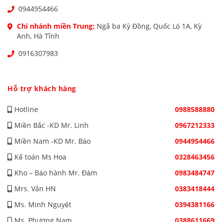
0944954466
Chi nhánh miền Trung:
Ngã ba Kỳ Đồng, Quốc Lộ 1A, Kỳ
Anh, Hà Tĩnh
0916307983
Hỗ trợ khách hàng
Hotline
0988588880
Miền Bắc -KD Mr. Linh
0967212333
Miền Nam -KD Mr. Bảo
0944954466
Kế toán Ms Hoa
0328463456
Kho – Bảo hành Mr. Đảm
0983484747
Mrs. Vân HN
0383418444
Ms. Minh Nguyệt
0394381166
Ms. Phương Nam
0388611669