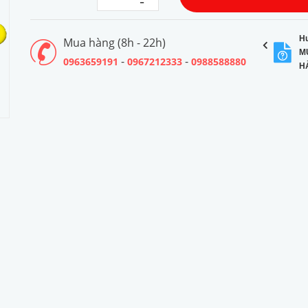
-
H
Mua hàng (8h - 22h)
M
-
-
0963659191
0967212333
0988588880
H