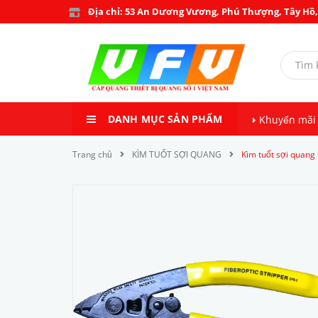
Địa chỉ: 53 An Dương Vương, Phú Thượng, Tây Hồ,
DANH MỤC SẢN PHẨM
Khuyến mãi
Trang chủ
KÌM TUỐT SỢI QUANG
Kìm tuốt sợi quang