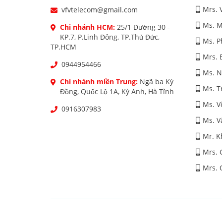
Mrs. 
vfvtelecom@gmail.com
Ms. M
Chi nhánh HCM:
25/1 Đường 30 -
KP.7, P.Linh Đông, TP.Thủ Đức,
Ms. 
TP.HCM
Mrs. 
0944954466
Ms. 
Chi nhánh miền Trung:
Ngã ba Kỳ
Ms. T
Đồng, Quốc Lộ 1A, Kỳ Anh, Hà Tĩnh
Ms. V
0916307983
Ms. V
Mr. K
Mrs. 
Mrs. 