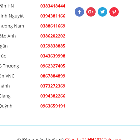
Vân HN
0383418444
inh Nguyệt
0394381166
Phương Nam
0388611669
Bảo Anh
0386202202
Ngân
0359838885
rúc
0343639998
õ Thương
0962327405
ân VNC
0867884899
hánh
0373272369
Giang
0394382266
Quỳnh
0963659191
© Bản quyền thuộc về
Công ty TNHH VFV Telecom