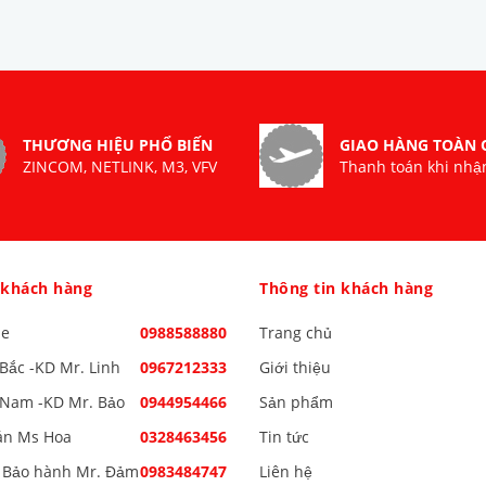
THƯƠNG HIỆU PHỔ BIẾN
GIAO HÀNG TOÀN
ZINCOM, NETLINK, M3, VFV
Thanh toán khi nhậ
 khách hàng
Thông tin khách hàng
ne
0988588880
Trang chủ
Bắc -KD Mr. Linh
0967212333
Giới thiệu
Nam -KD Mr. Bảo
0944954466
Sản phẩm
án Ms Hoa
0328463456
Tin tức
 Bảo hành Mr. Đảm
0983484747
Liên hệ