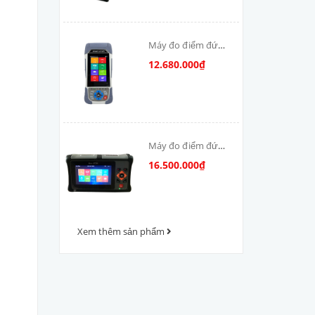
Máy đo điểm đứt
cáp quang OTDR-
12.680.000₫
V800
Máy đo điểm đứt
cáp quang OTDR
16.500.000₫
VFV-1000
Xem thêm sản phẩm