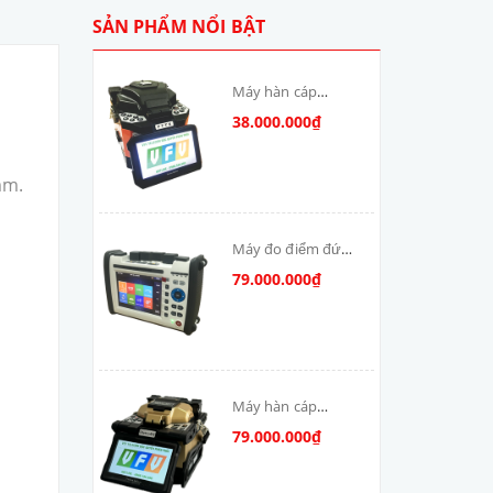
SẢN PHẨM NỔI BẬT
Máy hàn cáp
quang T-V6S-MAX
38.000.000₫
skycom
mm.
Máy đo điểm đứt
cáp quang: DSX-
79.000.000₫
8000-MM
Máy hàn cáp
quang Skycom
79.000.000₫
VFV-90S-MAX