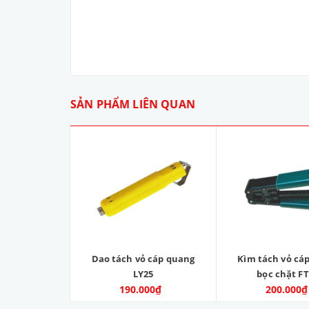
SẢN PHẨM LIÊN QUAN
Dao tách vỏ cáp quang
Kìm tách vỏ cá
LY25
bọc chặt F
190.000₫
200.000₫