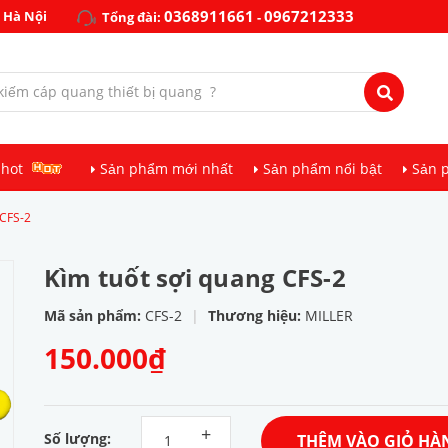
0368911661
0967212333
 Hà Nội
Tổng đài:
-
 hot
Sản phẩm mới nhất
Sản phẩm nổi bật
Sản 
 CFS-2
Kìm tuốt sợi quang CFS-2
Mã sản phẩm:
CFS-2
|
Thương hiệu:
MILLER
150.000₫
+
Số lượng:
THÊM VÀO GIỎ HÀ