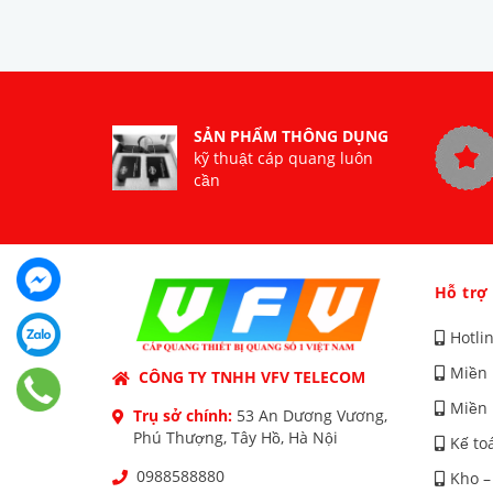
SẢN PHẨM THÔNG DỤNG
kỹ thuật cáp quang luôn
cần
Hỗ trợ
Hotli
Miền 
CÔNG TY TNHH VFV TELECOM
Miền 
Trụ sở chính:
53 An Dương Vương,
Phú Thượng, Tây Hồ, Hà Nội
Kế to
0988588880
Kho –