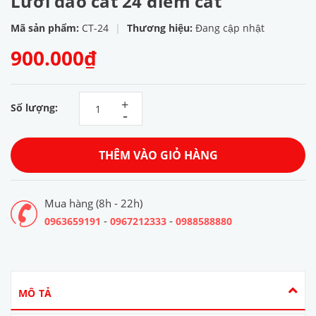
Lưỡi dao cắt 24 điểm cắt
Mã sản phẩm:
CT-24
|
Thương hiệu:
Đang cập nhật
900.000₫
+
Số lượng:
-
THÊM VÀO GIỎ HÀNG
Mua hàng (8h - 22h)
-
-
0963659191
0967212333
0988588880
MÔ TẢ