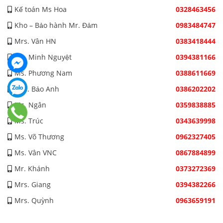
Kế toán Ms Hoa
0328463456
Kho – Bảo hành Mr. Đảm
0983484747
Mrs. Vân HN
0383418444
Ms. Minh Nguyệt
0394381166
Ms. Phương Nam
0388611669
Mrs. Bảo Anh
0386202202
Ms. Ngân
0359838885
Ms. Trúc
0343639998
Ms. Võ Thương
0962327405
Ms. Vân VNC
0867884899
Mr. Khánh
0373272369
Mrs. Giang
0394382266
Mrs. Quỳnh
0963659191