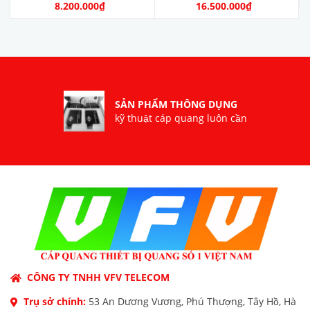
OTDR. Model: OTDR-V9.
8.200.000₫
16.500.000₫
Nhà sản xuất: SKYCOM
COMMUNICATIONS
LTD. Hàng mới 100%
SẢN PHẨM THÔNG DỤNG
kỹ thuật cáp quang luôn cần
CÔNG TY TNHH VFV TELECOM
Trụ sở chính:
53 An Dương Vương, Phú Thượng, Tây Hồ, Hà