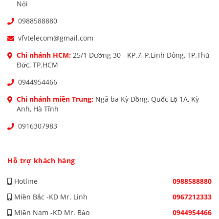
Nội
0988588880
vfvtelecom@gmail.com
Chi nhánh HCM:
25/1 Đường 30 - KP.7, P.Linh Đông, TP.Thủ
Đức, TP.HCM
0944954466
Chi nhánh miền Trung:
Ngã ba Kỳ Đồng, Quốc Lộ 1A, Kỳ
Anh, Hà Tĩnh
0916307983
Hỗ trợ khách hàng
Hotline
0988588880
Miền Bắc -KD Mr. Linh
0967212333
Miền Nam -KD Mr. Bảo
0944954466