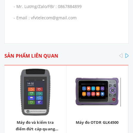
- Mr. Lương/Zalo/FB/ : 0867884899
- Email : vfvtelecom@gmail.com
pre
SẢN PHẨM LIÊN QUAN
Máy đo và kiểm tra
Máy đo OTDR GLK4500
điểm đứt cáp quang