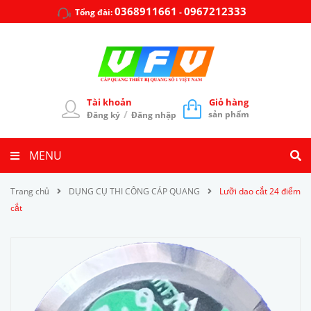
0368911661
0967212333
Tổng đài:
-
Tài khoản
Giỏ hàng
/
sản phẩm
Đăng ký
Đăng nhập
MENU
Trang chủ
DỤNG CỤ THI CÔNG CÁP QUANG
Lưỡi dao cắt 24 điểm
cắt