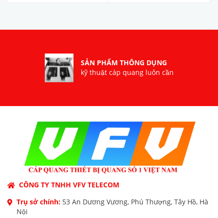
Nhà sản xuất: SKYCOM
COMMUNICATIONS
LTD. Hàng mới 100%
SẢN PHẨM THÔNG DỤNG
kỹ thuật cáp quang luôn cần
CÔNG TY TNHH VFV TELECOM
Trụ sở chính:
53 An Dương Vương, Phú Thượng, Tây Hồ, Hà
Nội