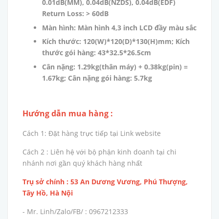
0.01dB(MM), 0.04dB(NZDS), 0.04dB(EDF)
Return Loss: > 60dB
Màn hình: Màn hình 4,3 inch LCD đầy màu sắc
Kích thước: 120(W)*120(D)*130(H)mm; Kích
thước gói hàng: 43*32.5*26.5cm
Cân nặng: 1.29kg(thân máy) + 0.38kg(pin) =
1.67kg; Cân nặng gói hàng: 5.7kg
Hướng dẫn mua hàng :
Cách 1: Đặt hàng trực tiếp tại Link website
Cách 2 : Liên hệ với bộ phận kinh doanh tại chi
nhánh nơi gần quý khách hàng nhất
Trụ sở chính : 53 An Dương Vương, Phú Thượng,
Tây Hồ, Hà Nội
- Mr. Linh/Zalo/FB/ : 0967212333