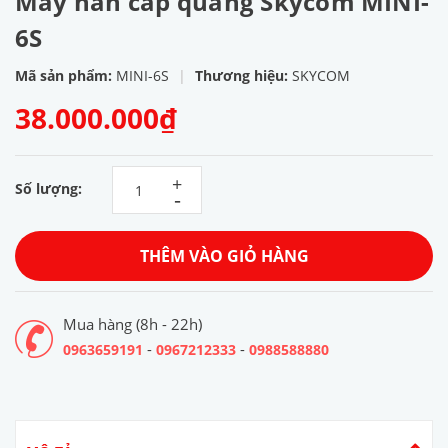
Máy hàn cáp quang Skycom MINI-
6S
Mã sản phẩm:
MINI-6S
|
Thương hiệu:
SKYCOM
38.000.000₫
+
Số lượng:
-
THÊM VÀO GIỎ HÀNG
Mua hàng (8h - 22h)
-
-
0963659191
0967212333
0988588880