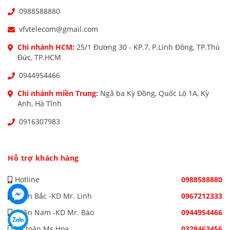
0988588880
vfvtelecom@gmail.com
Chi nhánh HCM:
25/1 Đường 30 - KP.7, P.Linh Đông, TP.Thủ
Đức, TP.HCM
0944954466
Chi nhánh miền Trung:
Ngã ba Kỳ Đồng, Quốc Lộ 1A, Kỳ
Anh, Hà Tĩnh
0916307983
Hỗ trợ khách hàng
Hotline
0988588880
Miền Bắc -KD Mr. Linh
0967212333
Miền Nam -KD Mr. Bảo
0944954466
Kế toán Ms Hoa
0328463456