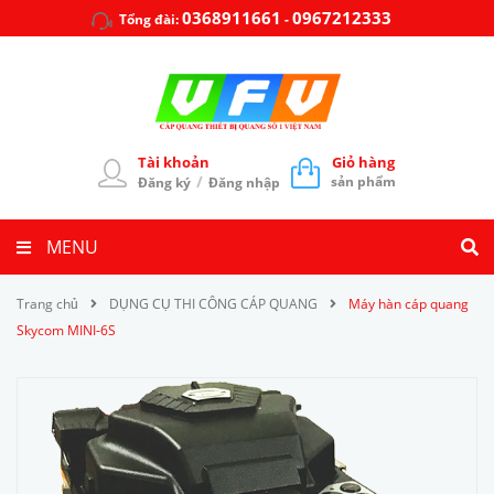
0368911661
0967212333
Tổng đài:
-
Tài khoản
Giỏ hàng
/
sản phẩm
Đăng ký
Đăng nhập
MENU
Trang chủ
DỤNG CỤ THI CÔNG CÁP QUANG
Máy hàn cáp quang
Skycom MINI-6S