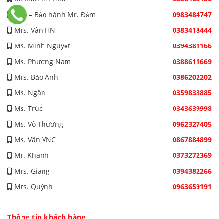
Kho – Bảo hành Mr. Đảm
0983484747
Mrs. Vân HN
0383418444
Ms. Minh Nguyệt
0394381166
Ms. Phương Nam
0388611669
Mrs. Bảo Anh
0386202202
Ms. Ngân
0359838885
Ms. Trúc
0343639998
Ms. Võ Thương
0962327405
Ms. Vân VNC
0867884899
Mr. Khánh
0373272369
Mrs. Giang
0394382266
Mrs. Quỳnh
0963659191
Thông tin khách hàng