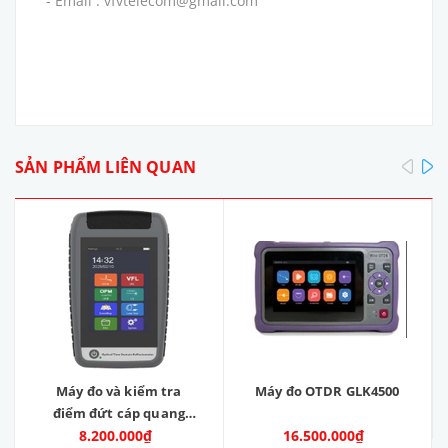
- Email : vfvtelecom@gmail.com
pre
SẢN PHẨM LIÊN QUAN
Máy đo và kiểm tra
Máy đo OTDR GLK4500
điểm đứt cáp quang
OTDR. Model: OTDR-V9.
8.200.000₫
16.500.000₫