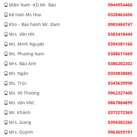
Miền Nam -KD Mr. Bảo
0944954466
Kế toán Ms Hoa
0328463456
Kho – Bảo hành Mr. Đảm
0983484747
Mrs. Vân HN
0383418444
Ms. Minh Nguyệt
0394381166
Ms. Phương Nam
0388611669
Mrs. Bảo Anh
0386202202
Ms. Ngân
0359838885
Ms. Trúc
0343639998
Ms. Võ Thương
0962327405
Ms. Vân VNC
0867884899
Mr. Khánh
0373272369
Mrs. Giang
0394382266
Mrs. Quỳnh
0963659191