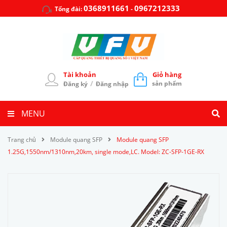
0368911661
0967212333
Tổng đài:
-
Tài khoản
Giỏ hàng
/
sản phẩm
Đăng ký
Đăng nhập
MENU
Trang chủ
Module quang SFP
Module quang SFP
1.25G,1550nm/1310nm,20km, single mode,LC. Model: ZC-SFP-1GE-RX