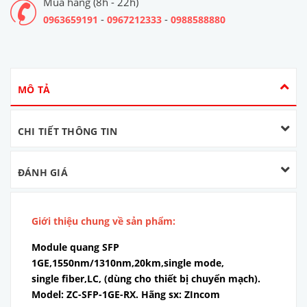
Mua hàng (8h - 22h)
-
-
0963659191
0967212333
0988588880
MÔ TẢ
CHI TIẾT THÔNG TIN
ĐÁNH GIÁ
Giới thiệu chung về sản phẩm:
Module quang SFP
1GE,1550nm/1310nm,20km,single mode,
single fiber,LC, (dùng cho thiết bị chuyển mạch).
Model: ZC-SFP-1GE-RX. Hãng sx: ZIncom