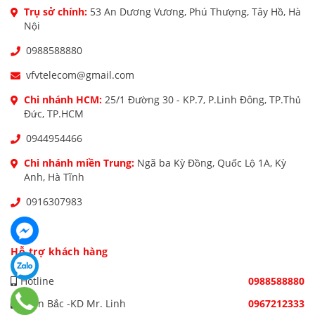
Trụ sở chính:
53 An Dương Vương, Phú Thượng, Tây Hồ, Hà
Nội
0988588880
vfvtelecom@gmail.com
Chi nhánh HCM:
25/1 Đường 30 - KP.7, P.Linh Đông, TP.Thủ
Đức, TP.HCM
0944954466
Chi nhánh miền Trung:
Ngã ba Kỳ Đồng, Quốc Lộ 1A, Kỳ
Anh, Hà Tĩnh
0916307983
Hỗ trợ khách hàng
Hotline
0988588880
Miền Bắc -KD Mr. Linh
0967212333