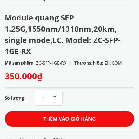
Module quang SFP
1.25G,1550nm/1310nm,20km,
single mode,LC. Model: ZC-SFP-
1GE-RX
Mã sản phẩm:
ZC-SFP-1GE-RX
|
Thương hiệu:
ZINCOM
350.000₫
+
Số lượng:
-
THÊM VÀO GIỎ HÀNG