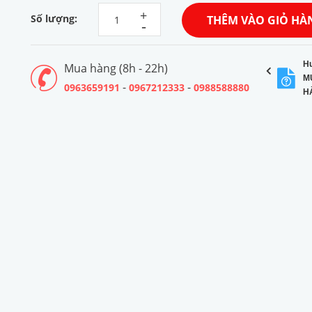
+
Số lượng:
THÊM VÀO GIỎ HÀ
-
H
Mua hàng (8h - 22h)
M
-
-
0963659191
0967212333
0988588880
H