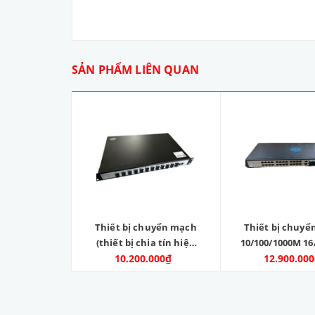
SẢN PHẨM LIÊN QUAN
Thiết bị chuyển mạch
Thiết bị chuy
(thiết bị chia tín hiệu
10/100/1000M 16
mạng) Gigabit 24 port
10.200.000₫
1000 4 port x SFP
12.900.00
SFP 10/100/1000
ZC-SW1624GE-
+2x1000M RJ45 port.
Hãng sản xuất: 
Model: ZC-24SFP-2GE
Hàng mới 1