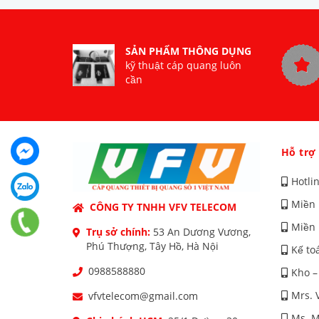
SẢN PHẨM THÔNG DỤNG
kỹ thuật cáp quang luôn
cần
Hỗ trợ
Hotli
Miền 
CÔNG TY TNHH VFV TELECOM
Miền 
Trụ sở chính:
53 An Dương Vương,
Phú Thượng, Tây Hồ, Hà Nội
Kế to
0988588880
Kho –
Mrs. 
vfvtelecom@gmail.com
Ms. M