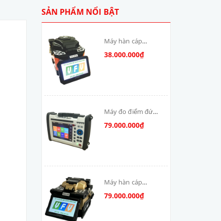
SẢN PHẨM NỔI BẬT
Máy hàn cáp
quang T-V6S-MAX
38.000.000₫
skycom
Máy đo điểm đứt
cáp quang: DSX-
79.000.000₫
8000-MM
Máy hàn cáp
quang Skycom
79.000.000₫
VFV-90S-MAX