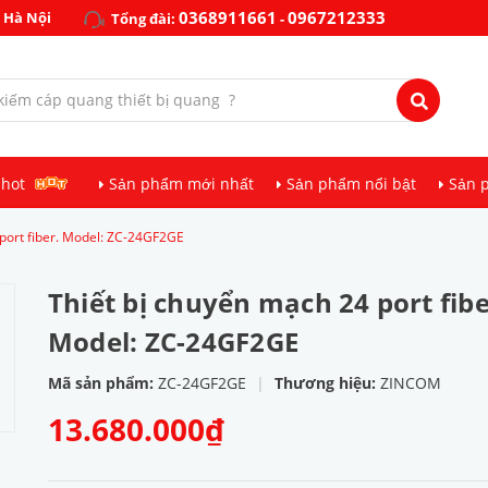
0368911661
0967212333
 Hà Nội
Tổng đài:
-
 hot
Sản phẩm mới nhất
Sản phẩm nổi bật
Sản 
 port fiber. Model: ZC-24GF2GE
Thiết bị chuyển mạch 24 port fibe
Model: ZC-24GF2GE
Mã sản phẩm:
ZC-24GF2GE
|
Thương hiệu:
ZINCOM
13.680.000₫