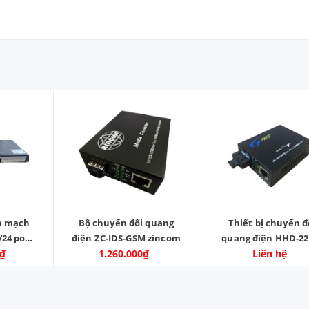
ển mạch
Bộ chuyển đổi quang
Thiết bị chuyển đ
/24 port
điện ZC-IDS-GSM zincom
quang điện HHD-22
. Model:
0₫
1.260.000₫
Liên hệ
20
4SFP.
Zincom.
00%