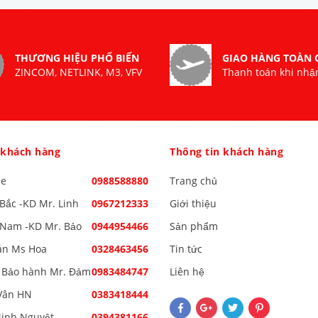
THƯƠNG HIỆU PHỔ BIẾN
GIAO HÀNG TOÀN
ZINCOM, NETLINK, M3, VFV
Thanh toán khi nhậ
 khách hàng
Thông tin khách hàng
ne
0988588880
Trang chủ
Bắc -KD Mr. Linh
0967212333
Giới thiệu
Nam -KD Mr. Bảo
0944954466
Sản phẩm
án Ms Hoa
0328463456
Tin tức
 Bảo hành Mr. Đảm
0983484747
Liên hệ
Vân HN
0383418444
inh Nguyệt
0394381166