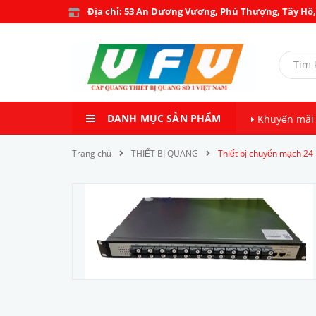
Địa chỉ: 53 An Dương Vương, Phú Thượng, Tây Hồ,
DANH MỤC SẢN PHẨM
Khuyến mãi
Trang chủ
THIẾT BỊ QUANG
Thiết bị chuyển mạch 24