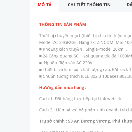
MÔ TẢ
CHI TIẾT THÔNG TIN
ĐÁ
THÔNG TIN SẢN PHẨM
Thiết bị chuyển mạch(thiết bị chia tín hiệu mạ
Model:ZC-24GF2GE. Hãng sx: ZINCOM. Mới 100
■ Khoảng cách truyền : Single-mode 20km; .
■ 24 Cổng quang SC 1 sợi quang tốc độ 1000Mb
■ Nguồn điện vào AC 220V
■ Thiết bị vỏ kim loại chất lượng cao, Bắt rack 
■ Chuẩn tương thích IEEE 802.3 10BaseT,802.
Hướng dẫn mua hàng :
Cách 1: Đặt hàng trực tiếp tại Link website
Cách 2 : Liên hệ với bộ phận kinh doanh tại 
Trụ sở chính : 53 An Dương Vương, Phú Thượ