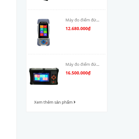
Máy đo điểm đứt
cáp quang OTDR-
12.680.000₫
V800
Máy đo điểm đứt
cáp quang OTDR
16.500.000₫
VFV-1000
Xem thêm sản phẩm