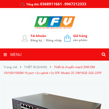
0368911661
0967212333
Tổng đài:
-
Tài khoản
Giỏ hàng
/
sản phẩm
Đăng ký
Đăng nhập
MENU
Trang chủ
THIẾT BỊ QUANG
Thiết bị chuyển mạch ZINCOM
10/100/1000M 16 port +2x uplink +2x SFP. Model: ZC-SW16GE-2GE-2SFP