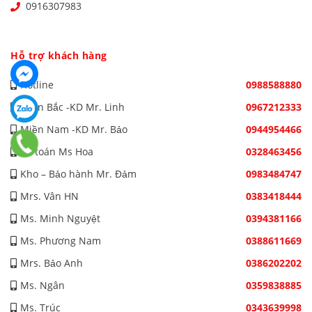
0916307983
Hỗ trợ khách hàng
Hotline
0988588880
Miền Bắc -KD Mr. Linh
0967212333
Miền Nam -KD Mr. Bảo
0944954466
Kế toán Ms Hoa
0328463456
Kho – Bảo hành Mr. Đảm
0983484747
Mrs. Vân HN
0383418444
Ms. Minh Nguyệt
0394381166
Ms. Phương Nam
0388611669
Mrs. Bảo Anh
0386202202
Ms. Ngân
0359838885
Ms. Trúc
0343639998