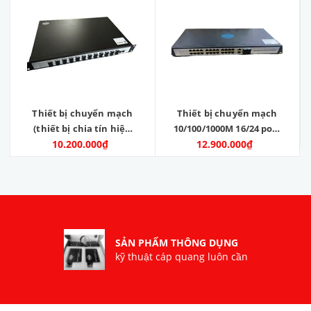
Thiết bị chuyển mạch
Thiết bị chuyển mạch
(thiết bị chia tín hiệu
10/100/1000M 16/24 port
mạng) Gigabit 24 port
10.200.000₫
1000 4 port x SFP.
12.900.000₫
SFP 10/100/1000
Model: ZC-SW1624GE-
+2x1000M RJ45 port.
4SFP. Hãng sản xuất:
Model: ZC-24SFP-2GE
Zincom. Hàng mới
100%
SẢN PHẨM THÔNG DỤNG
kỹ thuật cáp quang luôn cần