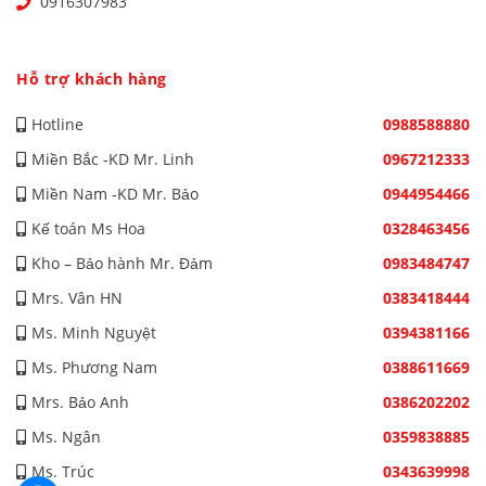
0916307983
Hỗ trợ khách hàng
Hotline
0988588880
Miền Bắc -KD Mr. Linh
0967212333
Miền Nam -KD Mr. Bảo
0944954466
Kế toán Ms Hoa
0328463456
Kho – Bảo hành Mr. Đảm
0983484747
Mrs. Vân HN
0383418444
Ms. Minh Nguyệt
0394381166
Ms. Phương Nam
0388611669
Mrs. Bảo Anh
0386202202
Ms. Ngân
0359838885
Ms. Trúc
0343639998