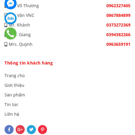
Ms. Võ Thương
0962327405
Ms. Vân VNC
0867884899
Mr. Khánh
0373272369
Mrs. Giang
0394382266
Mrs. Quỳnh
0963659191
Thông tin khách hàng
Trang chủ
Giới thiệu
Sản phẩm
Tin tức
Liên hệ