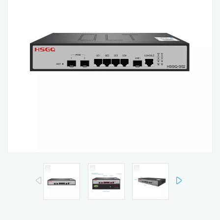
prev
next