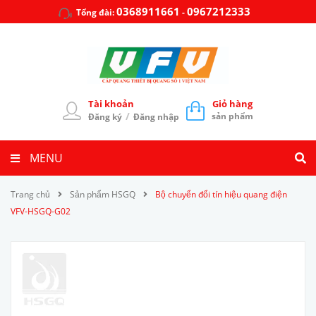
0368911661
0967212333
Tổng đài:
-
Tài khoản
Giỏ hàng
/
sản phẩm
Đăng ký
Đăng nhập
MENU
Trang chủ
Sản phẩm HSGQ
Bộ chuyển đổi tín hiệu quang điện
VFV-HSGQ-G02