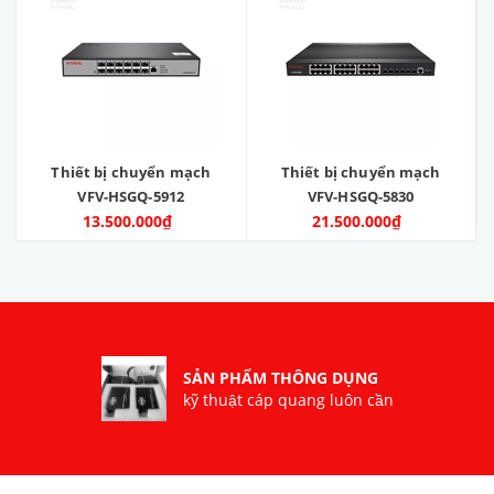
Thiết bị chuyển mạch
Thiết bị chuyển mạch
VFV-HSGQ-5912
VFV-HSGQ-5830
13.500.000₫
21.500.000₫
SẢN PHẨM THÔNG DỤNG
kỹ thuật cáp quang luôn cần