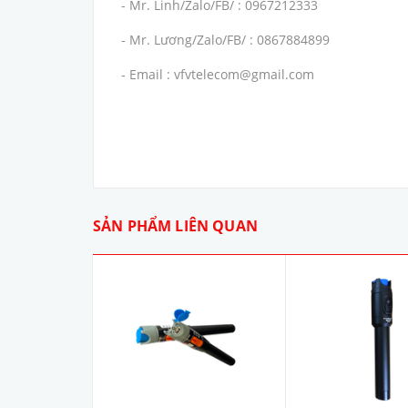
- Mr. Linh/Zalo/FB/ : 0967212333
- Mr. Lương/Zalo/FB/ : 0867884899
- Email : vfvtelecom@gmail.com
SẢN PHẨM LIÊN QUAN