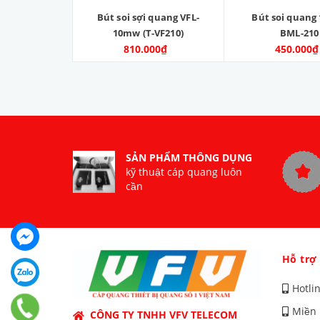
Bút soi sợi quang VFL-
Bút soi quan
10mw (T-VF210)
BML-210
810.000₫
450.000₫
SẢN PHẨM THÔNG DỤNG
kỹ thuật cáp quang luôn
cần
Hỗ trợ
Hotli
Miền 
CÔNG TY TNHH VFV TELECOM