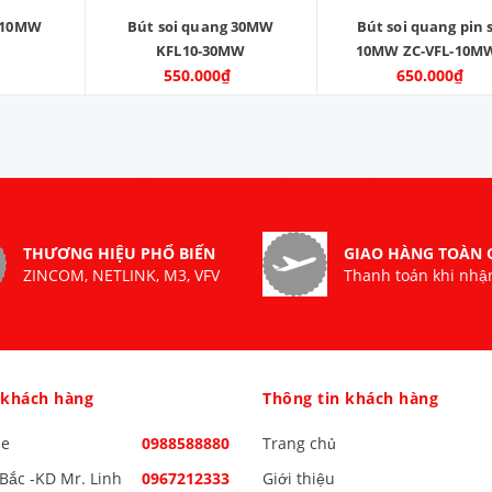
g 10MW
Bút soi quang 30MW
Bút soi quang pin 
KFL10-30MW
10MW ZC-VFL-10M
550.000₫
650.000₫
THƯƠNG HIỆU PHỔ BIẾN
GIAO HÀNG TOÀN
ZINCOM, NETLINK, M3, VFV
Thanh toán khi nhậ
 khách hàng
Thông tin khách hàng
ne
0988588880
Trang chủ
Bắc -KD Mr. Linh
0967212333
Giới thiệu