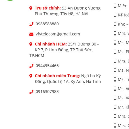
Miền 
Trụ sở chính:
53 An Dương Vương,
Phú Thượng, Tây Hồ, Hà Nội
Kế to
0988588880
Kho –
Mrs. 
vfvtelecom@gmail.com
Ms. M
Chi nhánh HCM:
25/1 Đường 30 -
KP.7, P.Linh Đông, TP.Thủ Đức,
Ms. 
TP.HCM
Mrs. 
0944954466
Ms. 
Chi nhánh miền Trung:
Ngã ba Kỳ
Ms. T
Đồng, Quốc Lộ 1A, Kỳ Anh, Hà Tĩnh
Ms. V
0916307983
Ms. V
Mr. K
Mrs. 
Mrs. 