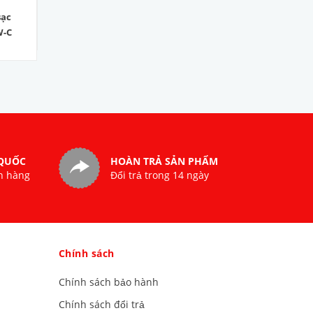
sạc
Bút soi quang 1MW T108
Bút soi quang 30 ZC-
W-C
VFL30
250.000₫
990.000₫
 QUỐC
HOÀN TRẢ SẢN PHẨM
n hàng
Đổi trả trong 14 ngày
Chính sách
Chính sách bảo hành
Chính sách đổi trả