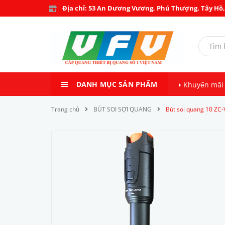
Địa chỉ: 53 An Dương Vương, Phú Thượng, Tây Hồ,
DANH MỤC SẢN PHẨM
Khuyến mãi
Trang chủ
BÚT SOI SỢI QUANG
Bút soi quang 10 ZC