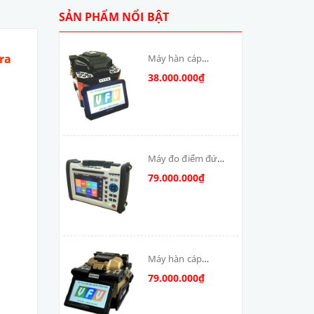
SẢN PHẨM NỔI BẬT
tra
Máy hàn cáp
quang T-V6S-MAX
38.000.000₫
skycom
Máy đo điểm đứt
cáp quang: DSX-
79.000.000₫
8000-MM
Máy hàn cáp
quang Skycom
79.000.000₫
VFV-90S-MAX