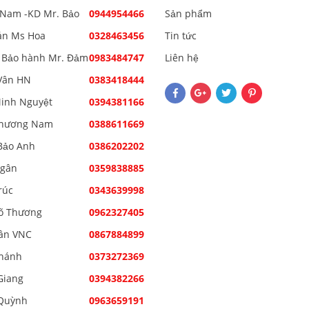
Nam -KD Mr. Bảo
0944954466
Sản phẩm
án Ms Hoa
0328463456
Tin tức
 Bảo hành Mr. Đảm
0983484747
Liên hệ
Vân HN
0383418444
inh Nguyệt
0394381166
Phương Nam
0388611669
Bảo Anh
0386202202
Ngân
0359838885
rúc
0343639998
õ Thương
0962327405
ân VNC
0867884899
hánh
0373272369
Giang
0394382266
Quỳnh
0963659191