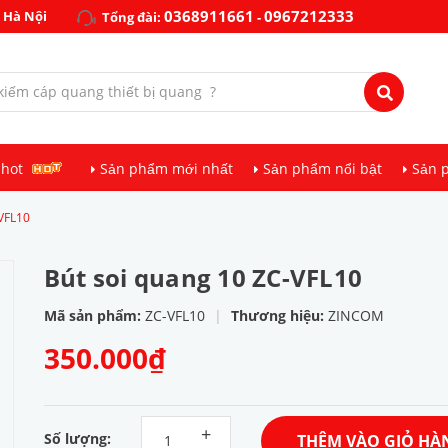
0368911661
0967212333
 Hà Nội
Tổng đài:
-
 hot
Sản phẩm mới nhất
Sản phẩm nổi bật
Sản 
-VFL10
Bút soi quang 10 ZC-VFL10
Mã sản phẩm:
ZC-VFL10
|
Thương hiệu:
ZINCOM
350.000₫
+
Số lượng:
THÊM VÀO GIỎ HÀ