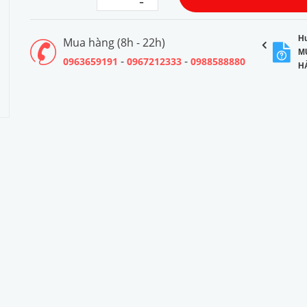
-
H
Mua hàng (8h - 22h)
M
-
-
0963659191
0967212333
0988588880
H