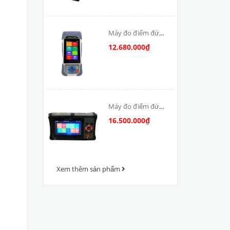
Máy đo điểm đứt
cáp quang OTDR-
12.680.000₫
V800
Máy đo điểm đứt
cáp quang OTDR
16.500.000₫
VFV-1000
Xem thêm sản phẩm