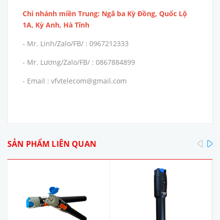
Chi nhánh miền Trung: Ngã ba Kỳ Đồng, Quốc Lộ
1A, Kỳ Anh, Hà Tĩnh
- Mr. Linh/Zalo/FB/ : 0967212333
- Mr. Lương/Zalo/FB/ : 0867884899
- Email : vfvtelecom@gmail.com
pre
SẢN PHẨM LIÊN QUAN