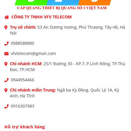
CÔNG TY TNHH VFV TELECOM
Trụ sở chính:
53 An Dương Vương, Phú Thượng, Tây Hồ, Hà
Nội
0988588880
vfvtelecom@gmail.com
Chi nhánh HCM:
25/1 Đường 30 - KP.7, P.Linh Đông, TP.Thủ
Đức, TP.HCM
0944954466
Chi nhánh miền Trung:
Ngã ba Kỳ Đồng, Quốc Lộ 1A, Kỳ
Anh, Hà Tĩnh
0916307983
Hỗ trợ khách hàng