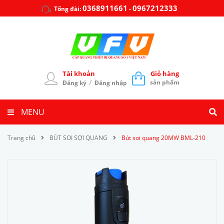
0368911661
0967212333
Tổng đài:
-
Tài khoản
Giỏ hàng
/
sản phẩm
Đăng ký
Đăng nhập
MENU
Trang chủ
BÚT SOI SỢI QUANG
Bút soi quang 20MW BML-210