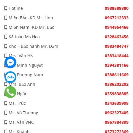
Hotline
0988588880
Miền Bắc -KD Mr. Linh
0967212333
Miền Nam -KD Mr. Bảo
0944954466
Kế toán Ms Hoa
0328463456
Kho – Bảo hành Mr. Đảm
0983484747
Mrs. Vân HN
0383418444
Ms. Minh Nguyệt
0394381166
Ms. Phương Nam
0388611669
Mrs. Bảo Anh
0386202202
Ms. Ngân
0359838885
Ms. Trúc
0343639998
Ms. Võ Thương
0962327405
Ms. Vân VNC
0867884899
Mr. Khánh
0373272369