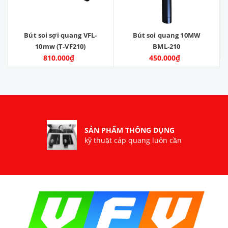
Bút soi sợi quang VFL-
Bút soi quang 10MW
10mw (T-VF210)
BML-210
810.000₫
450.000₫
SẢN PHẨM THÔNG DỤNG
kỹ thuật cáp quang luôn cần