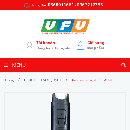
0368911661
0967212333
Tổng đài:
-
Tài khoản
Giỏ hàng
/
sản phẩm
Đăng ký
Đăng nhập
MENU
Trang chủ
BÚT SOI SỢI QUANG
Bút soi quang 20 ZC-VFL20