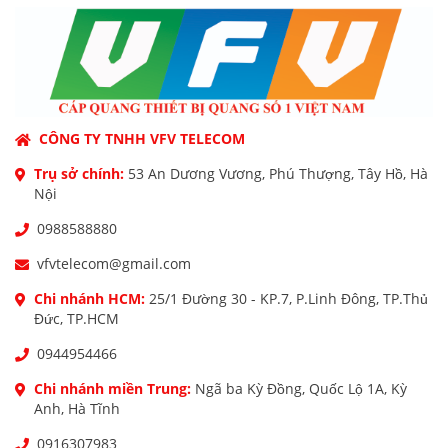
CÔNG TY TNHH VFV TELECOM
Trụ sở chính:
53 An Dương Vương, Phú Thượng, Tây Hồ, Hà
Nội
0988588880
vfvtelecom@gmail.com
Chi nhánh HCM:
25/1 Đường 30 - KP.7, P.Linh Đông, TP.Thủ
Đức, TP.HCM
0944954466
Chi nhánh miền Trung:
Ngã ba Kỳ Đồng, Quốc Lộ 1A, Kỳ
Anh, Hà Tĩnh
0916307983