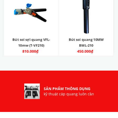
Bút soi sợi quang VFL-
Bút soi quang 10MW
10mw (T-VF210)
BML-210
810.000₫
450.000₫
SẢN PHẨM THÔNG DỤNG
kỹ thuật cáp quang luôn cần