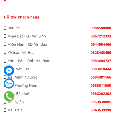
Hỗ trợ khách hàng
Hotline
0988588880
Miền Bắc -KD Mr. Linh
0967212333
Miền Nam -KD Mr. Bảo
0944954466
Kế toán Ms Hoa
0328463456
Kho – Bảo hành Mr. Đảm
0983484747
Mrs. Vân HN
0383418444
Ms. Minh Nguyệt
0394381166
Ms. Phương Nam
0388611669
Mrs. Bảo Anh
0386202202
Ms. Ngân
0359838885
Ms. Trúc
0343639998