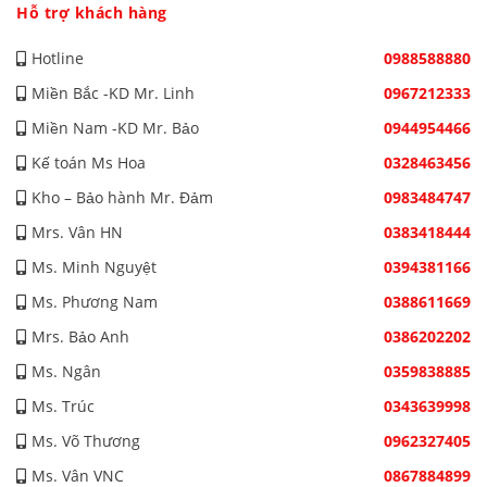
Hỗ trợ khách hàng
Hotline
0988588880
Miền Bắc -KD Mr. Linh
0967212333
Miền Nam -KD Mr. Bảo
0944954466
Kế toán Ms Hoa
0328463456
Kho – Bảo hành Mr. Đảm
0983484747
Mrs. Vân HN
0383418444
Ms. Minh Nguyệt
0394381166
Ms. Phương Nam
0388611669
Mrs. Bảo Anh
0386202202
Ms. Ngân
0359838885
Ms. Trúc
0343639998
Ms. Võ Thương
0962327405
Ms. Vân VNC
0867884899