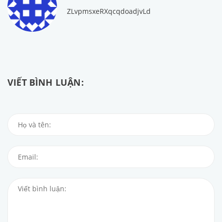
ZLvpmsxeRXqcqdoadjvLd
VIẾT BÌNH LUẬN: