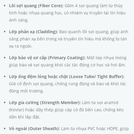
Lõi sợi quang (Fiber Core):
Gồm 4 sợi quang làm từ thủy
tinh hoặc nhựa quang học, có nhiệm vụ truyền tải tín hiệu
ánh sáng.
Lớp phản xạ (Cladding):
Bao quanh lõi sợi quang, giúp ánh
sáng phản xạ bên trong và truyền tín hiệu mà không bị tán
xạ ra ngoài.
Lớp bảo vệ sơ cấp (Primary Coating):
Một lớp nhựa mỏng
giúp bảo vệ sợi quang khỏi các tác động cơ học và hơi ẩm.
Lớp ống đệm lỏng hoặc chặt (Loose Tube/ Tight Buffer):
Giữ cố định sợi quang, chống rung động và bảo vệ khỏi tác
động môi trường.
Lớp gia cường (Strength Member):
Làm từ sợi aramid
(Kevlar) hoặc dây thép giúp cáp có độ bền cao, chống kéo
dãn khi lắp đặt.
Vỏ ngoài (Outer Sheath):
Làm từ nhựa PVC hoặc HDPE, giúp