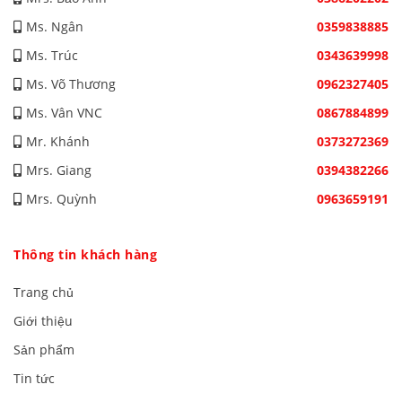
Ms. Ngân
0359838885
Ms. Trúc
0343639998
Ms. Võ Thương
0962327405
Ms. Vân VNC
0867884899
Mr. Khánh
0373272369
Mrs. Giang
0394382266
Mrs. Quỳnh
0963659191
Thông tin khách hàng
Trang chủ
Giới thiệu
Sản phẩm
Tin tức