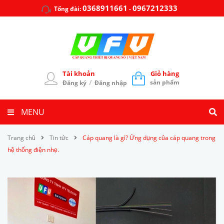
0368911661
0967212333
Tổng đài:
-
Tài khoản
Giỏ hàng
/
sản phẩm
Đăng ký
Đăng nhập
MENU
Trang chủ
Tin tức
Cáp quang là gì? Ứng dụng của cáp quang trong
hệ thống điện nhẹ.