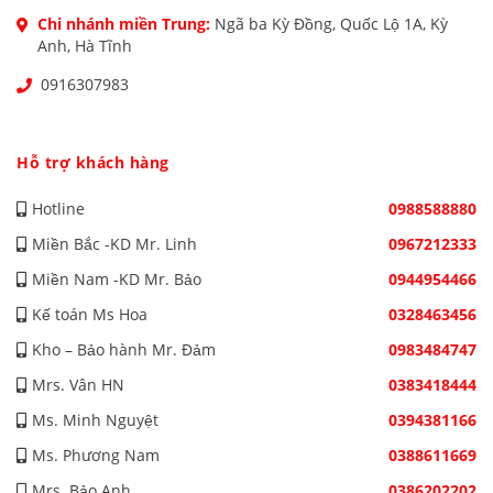
Chi nhánh miền Trung:
Ngã ba Kỳ Đồng, Quốc Lộ 1A, Kỳ
Anh, Hà Tĩnh
0916307983
Hỗ trợ khách hàng
Hotline
0988588880
Miền Bắc -KD Mr. Linh
0967212333
Miền Nam -KD Mr. Bảo
0944954466
Kế toán Ms Hoa
0328463456
Kho – Bảo hành Mr. Đảm
0983484747
Mrs. Vân HN
0383418444
Ms. Minh Nguyệt
0394381166
Ms. Phương Nam
0388611669
Mrs. Bảo Anh
0386202202