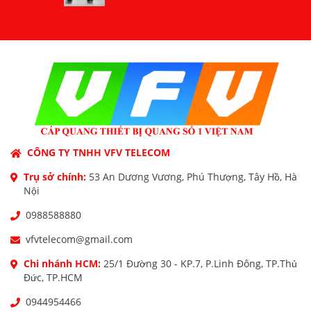
CÔNG TY TNHH VFV TELECOM
Trụ sở chính:
53 An Dương Vương, Phú Thượng, Tây Hồ, Hà
Nội
0988588880
vfvtelecom@gmail.com
Chi nhánh HCM:
25/1 Đường 30 - KP.7, P.Linh Đông, TP.Thủ
Đức, TP.HCM
0944954466