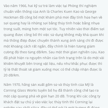
Vào năm 1966, hai kỹ sư trẻ làm việc tại Phòng thí nghiệm
chuẩn viễn thông của Anh là Charles Kuen Kao và George
Hockman đã công bố một khám phá mới đầy tính hứa hẹn về
sợi quang hay là những sợi bằng thủy tinh hoặc bằng nhựa
trong suốt, mỏng hơn một sợi tóc. Tuy nhiên vào thời điểm sợi
quang được công bố thì việc sử dụng không mấy khả quan khi
mà thông điệp được chuyển thành xung ánh sáng chỉ đi được
một khoảng cách rất ngắn, đây chính là hiện tượng giảm
cường độ theo từng dB/km. Sau một thời gian nghiên cứu, Kao
đã phát hiện ra nguyên nhân của tình trạng trên là do một vài
khiếm khuyết bên trong vật liệu, nếu như khắc phục được thì
tỷ lệ thất thoát sẽ giảm xuống mức có thể chấp nhận được là
20 dB/km.
Năm 1970, hãng sản xuất gốm sứ và thủy tinh của Mỹ là
Corning Glass Works tuyên bố họ đã thành công chế tạo ra
một cáp quang phá vỡ giới hạn 20 dB. Trong khi các công ty
khách đặt sự chú ý vào việc lọc thủy tinh thì Corning lại
nghiên cứu chất silica, đây có thể nói là một hướng đi đúng