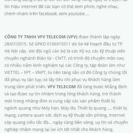
tín hiệu internet để các bạn có thể xem phim, nghe nhạc,
chém nhảm trên facebook, xem youtube....
CÔNG TY TNHH VFV TELECOM (VFV)
được thành lập ngày
28/07/2015. Số GPKD 0106915511 do Sở kế hoạch đầu tư TP
Hà Nội cấp. Với đội ngũ cán bộ là các Kỹ sư, các kỹ thuật viên
chuyên nghành Điện tử - CNTT, có trình độ chuyên môn cao,
có nhiều năm kinh nghiệm tại các Công ty, tập đoàn lớn như
VIETTEL – FPT – VNPT, từ nền tảng sẵn có đó Công ty chúng tôi
đã phục vụ tận tụy, và lấy tiêu chí phục vụ khách hàng làm
trung tâm phát triển,
VFV TELECOM
đã từng bước khẳng định
và tạo được sự tín nhiệm trong lòng khách hàng, trở thành
một trong những đơn vị cung cấp các sản phẩm thiết bị
ngành quang như Máy hàn, Máy đo, Thiết bị quang …, thiết bị
mạng, camera quan sát, dịch vụ kỹ thuật văn phòng, Internet
cáp quang siêu tốc độ... ngày càng bền vững, uy tín và chuyên
nghiệp nhằm mang lại lợi ích tốt nhất cho khách hàng.