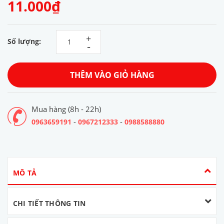
11.000₫
+
Số lượng:
-
THÊM VÀO GIỎ HÀNG
Mua hàng (8h - 22h)
-
-
0963659191
0967212333
0988588880
MÔ TẢ
CHI TIẾT THÔNG TIN