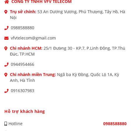
CÔNG TY TNHH VFV TELECOM
Trụ sở chính:
53 An Dương Vương, Phú Thượng, Tây Hồ, Hà
Nội
0988588880
vfvtelecom@gmail.com
Chi nhánh HCM:
25/1 Đường 30 - KP.7, P.Linh Đông, TP.Thủ
Đức, TP.HCM
0944954466
Chi nhánh miền Trung:
Ngã ba Kỳ Đồng, Quốc Lộ 1A, Kỳ
Anh, Hà Tĩnh
0916307983
Hỗ trợ khách hàng
Hotline
0988588880