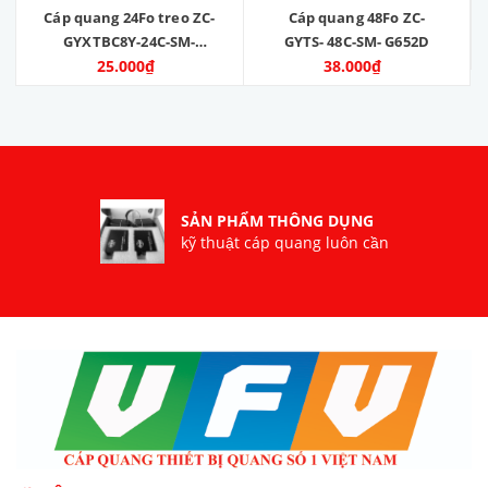
Cáp quang 24Fo treo ZC-
Cáp quang 48Fo ZC-
GYXTBC8Y-24C-SM-
GYTS- 48C-SM- G652D
25.000₫
G652D
38.000₫
SẢN PHẨM THÔNG DỤNG
kỹ thuật cáp quang luôn cần