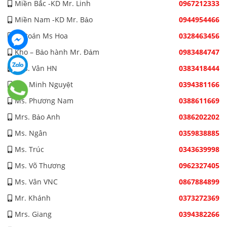
Miền Bắc -KD Mr. Linh
0967212333
Miền Nam -KD Mr. Bảo
0944954466
Kế toán Ms Hoa
0328463456
Kho – Bảo hành Mr. Đảm
0983484747
Mrs. Vân HN
0383418444
Ms. Minh Nguyệt
0394381166
Ms. Phương Nam
0388611669
Mrs. Bảo Anh
0386202202
Ms. Ngân
0359838885
Ms. Trúc
0343639998
Ms. Võ Thương
0962327405
Ms. Vân VNC
0867884899
Mr. Khánh
0373272369
Mrs. Giang
0394382266