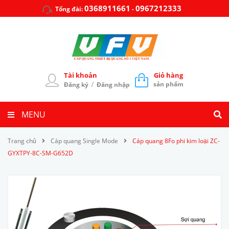
0368911661
0967212333
Tổng đài:
-
Tài khoản
Giỏ hàng
/
sản phẩm
Đăng ký
Đăng nhập
MENU
Trang chủ
Cáp quang Single Mode
Cáp quang 8Fo phi kim loại ZC-
GYXTPY-8C-SM-G652D