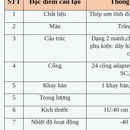
STT
Đặc điểm cấu tạo
Thông 
1
Chất liệu
Thép sơn tĩnh đ
2
Màu
Trắn
3
Cấu trúc
Dạng 2 mảnh,ch
phụ kiện:
dây h
c
4
Cổng
24 cổng adapter
SC,
5
Khay hàn
1 khay hàn
5
Trọng lượng
6
Kích thước
1U:
40 cm 
7
Nhiệt độ hoạt động
-40