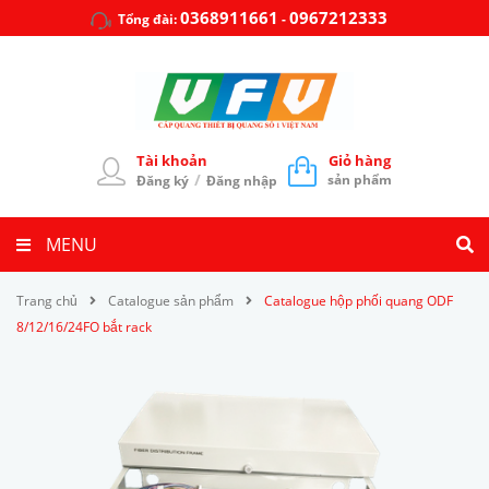
0368911661
0967212333
Tổng đài:
-
Tài khoản
Giỏ hàng
/
sản phẩm
Đăng ký
Đăng nhập
MENU
Trang chủ
Catalogue sản phẩm
Catalogue hộp phối quang ODF
8/12/16/24FO bắt rack