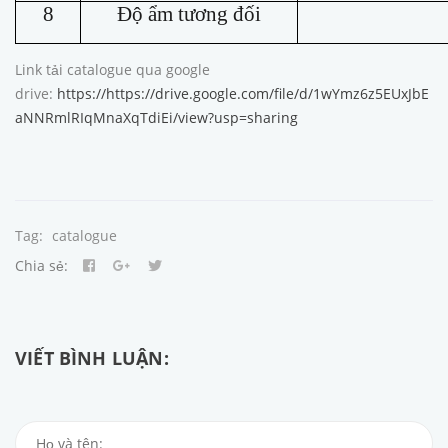
8
Độ ẩm tương đối
Link tải catalogue qua google
drive:
https://https://drive.google.com/file/d/1wYmz6z5EUxJbE
aNNRmlRIqMnaXqTdiEi/view?usp=sharing
Tag:
catalogue
Chia sẻ:
VIẾT BÌNH LUẬN: