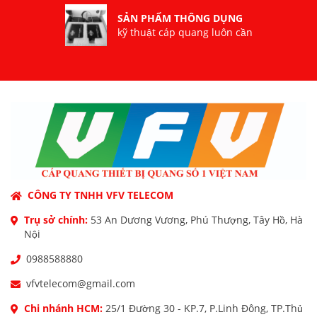
SẢN PHẨM THÔNG DỤNG
kỹ thuật cáp quang luôn cần
CÔNG TY TNHH VFV TELECOM
Trụ sở chính:
53 An Dương Vương, Phú Thượng, Tây Hồ, Hà
Nội
0988588880
vfvtelecom@gmail.com
Chi nhánh HCM:
25/1 Đường 30 - KP.7, P.Linh Đông, TP.Thủ