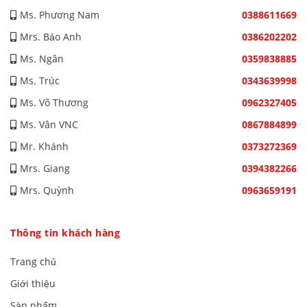
Ms. Phương Nam
0388611669
Mrs. Bảo Anh
0386202202
Ms. Ngân
0359838885
Ms. Trúc
0343639998
Ms. Võ Thương
0962327405
Ms. Vân VNC
0867884899
Mr. Khánh
0373272369
Mrs. Giang
0394382266
Mrs. Quỳnh
0963659191
Thông tin khách hàng
Trang chủ
Giới thiệu
Sản phẩm