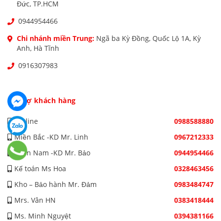
Đức, TP.HCM
0944954466
Chi nhánh miền Trung:
Ngã ba Kỳ Đồng, Quốc Lộ 1A, Kỳ
Anh, Hà Tĩnh
0916307983
Hỗ trợ khách hàng
Hotline
0988588880
Miền Bắc -KD Mr. Linh
0967212333
Miền Nam -KD Mr. Bảo
0944954466
Kế toán Ms Hoa
0328463456
Kho – Bảo hành Mr. Đảm
0983484747
Mrs. Vân HN
0383418444
Ms. Minh Nguyệt
0394381166