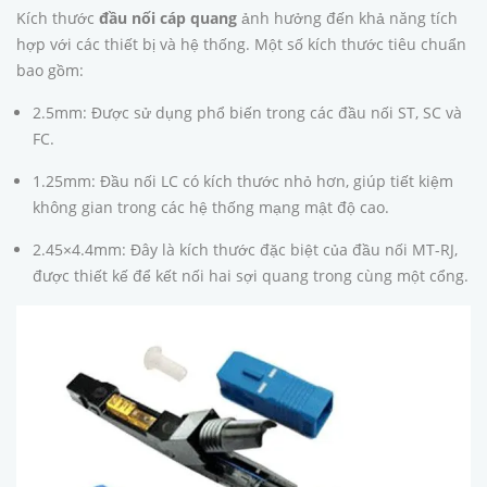
Kích thước
đầu nối cáp quang
ảnh hưởng đến khả năng tích
hợp với các thiết bị và hệ thống. Một số kích thước tiêu chuẩn
bao gồm:
2.5mm: Được sử dụng phổ biến trong các đầu nối ST, SC và
FC.
1.25mm: Đầu nối LC có kích thước nhỏ hơn, giúp tiết kiệm
không gian trong các hệ thống mạng mật độ cao.
2.45×4.4mm: Đây là kích thước đặc biệt của đầu nối MT-RJ,
được thiết kế để kết nối hai sợi quang trong cùng một cổng.