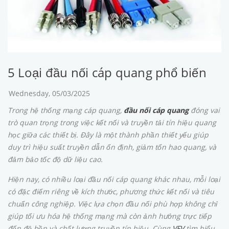
5 Loại đầu nối cáp quang phổ biến
Wednesday, 05/03/2025
Trong hệ thống mạng cáp quang,
đầu nối cáp quang
đóng vai
trò quan trọng trong việc kết nối và truyền tải tín hiệu quang
học giữa các thiết bị. Đây là một thành phần thiết yếu giúp
duy trì hiệu suất truyền dẫn ổn định, giảm tổn hao quang, và
đảm bảo tốc độ dữ liệu cao.
Hiện nay, có nhiều loại đầu nối cáp quang khác nhau, mỗi loại
có đặc điểm riêng về kích thước, phương thức kết nối và tiêu
chuẩn công nghiệp. Việc lựa chọn đầu nối phù hợp không chỉ
giúp tối ưu hóa hệ thống mạng mà còn ảnh hưởng trực tiếp
đến độ bền và chất lượng truyền tín hiệu. Cùng
VFV
tìm hiểu