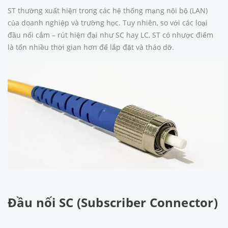
ST thường xuất hiện trong các hệ thống mạng nội bộ (LAN)
của doanh nghiệp và trường học. Tuy nhiên, so với các loại
đầu nối cắm – rút hiện đại như SC hay LC, ST có nhược điểm
là tốn nhiều thời gian hơn để lắp đặt và tháo dỡ.
Đầu nối SC (Subscriber Connector)