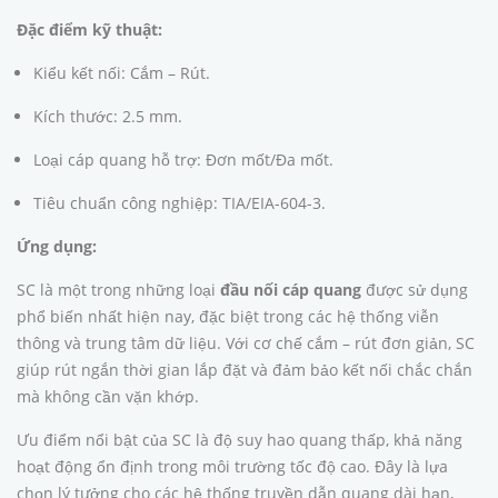
Đặc điểm kỹ thuật:
Kiểu kết nối: Cắm – Rút.
Kích thước: 2.5 mm.
Loại cáp quang hỗ trợ: Đơn mốt/Đa mốt.
Tiêu chuẩn công nghiệp: TIA/EIA-604-3.
Ứng dụng:
SC là một trong những loại
đầu nối cáp quang
được sử dụng
phổ biến nhất hiện nay, đặc biệt trong các hệ thống viễn
thông và trung tâm dữ liệu. Với cơ chế cắm – rút đơn giản, SC
giúp rút ngắn thời gian lắp đặt và đảm bảo kết nối chắc chắn
mà không cần vặn khớp.
Ưu điểm nổi bật của SC là độ suy hao quang thấp, khả năng
hoạt động ổn định trong môi trường tốc độ cao. Đây là lựa
chọn lý tưởng cho các hệ thống truyền dẫn quang dài hạn,