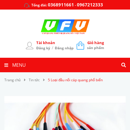
0368911661
0967212333
Tổng đài:
-
Tài khoản
Giỏ hàng
/
sản phẩm
Đăng ký
Đăng nhập
MENU
Trang chủ
Tin tức
5 Loại đầu nối cáp quang phổ biến