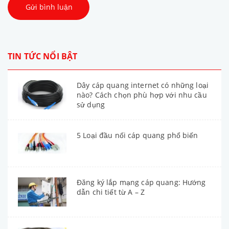
Gửi bình luận
TIN TỨC NỔI BẬT
Dây cáp quang internet có những loại
nào? Cách chọn phù hợp với nhu cầu
sử dụng
5 Loại đầu nối cáp quang phổ biến
Đăng ký lắp mạng cáp quang: Hướng
dẫn chi tiết từ A – Z