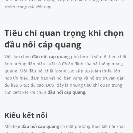
thêm trong bài viết này.
Tiêu chí quan trọng khi chọn
đầu nối cáp quang
Việc lựa chọn
đầu nối cáp quang
phù hợp là yếu tố then chốt
ảnh hưởng đến hiệu suất và độ ổn định của hệ thống mạng
quang. Một đầu nối chất lượng cao sẽ giúp giảm thiểu tổn
hao tín hiệu, đảm bảo kết nối bền vững và hỗ trợ truyền dẫn
dữ liệu ở tốc độ cao. Dưới đây là những tiêu chí quan trọng
cần xem xét khi chọn
đầu nối cáp quang.
Kiểu kết nối
Mỗi loại
đầu nối cáp quang
có một phương thức kết nối khác