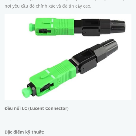
nơi yêu cầu độ chính xác và độ tin cậy cao.
Đầu nối LC (Lucent Connector)
Đặc điểm kỹ thuật: