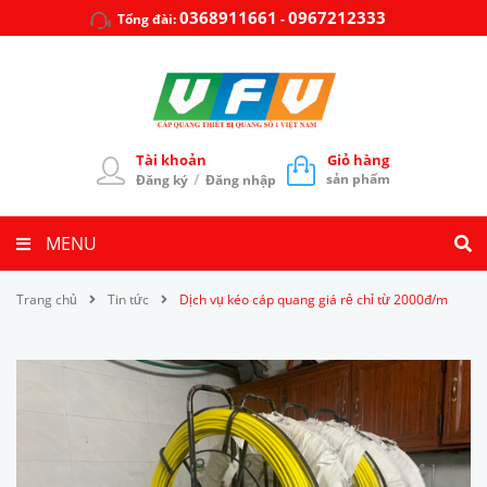
0368911661
0967212333
Tổng đài:
-
Tài khoản
Giỏ hàng
/
sản phẩm
Đăng ký
Đăng nhập
MENU
Trang chủ
Tin tức
Dịch vụ kéo cáp quang giá rẻ chỉ từ 2000đ/m