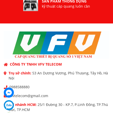
SẢN PHẨM THÔNG DỤNG
kỹ thuật cáp quang luôn cần
CÔNG TY TNHH VFV TELECOM
Trụ sở chính:
53 An Dương Vương, Phú Thượng, Tây Hồ, Hà
Nội
0988588880
vfvtelecom@gmail.com
Chi nhánh HCM:
25/1 Đường 30 - KP.7, P.Linh Đông, TP.Thủ
Đức, TP.HCM