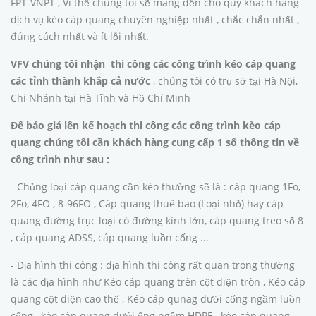
FPT-VNPT , Vì thế chúng tôi sẽ mang đến cho quý khách hàng
dịch vụ kéo cáp quang chuyên nghiệp nhất , chắc chắn nhất ,
đúng cách nhất và ít lỗi nhất.
VFV chúng tôi nhận thi công các công trình kéo cáp quang
các tỉnh thành khắp cả nước
, chúng tôi có trụ sở tại Hà Nội,
Chi Nhánh tại Hà Tĩnh và Hồ Chí Minh
Để báo giá lên kế hoạch thi công các công trình kèo cáp
quang chúng tôi cần khách hàng cung cấp 1 số thông tin về
công trình như sau :
- Chủng loại cáp quang cần kéo thường sẽ là : cáp quang 1Fo,
2Fo, 4FO , 8-96FO , Cáp quang thuê bao (Loại nhỏ) hay cáp
quang đường trục loại có đường kính lớn, cáp quang treo số 8
, cáp quang ADSS, cáp quang luồn cống ...
- Địa hình thi công : địa hình thi công rất quan trong thường
là các địa hình như Kéo cáp quang trên cột điện tròn , Kéo cáp
quang cột điện cao thế , Kéo cáp qunag dưới cống ngầm luồn
cống , kéo cáp quang dưới ống ngầm HDPE , kéo cáp quang