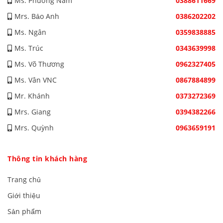
Ms. Phương Nam
0388611669
Mrs. Bảo Anh
0386202202
Ms. Ngân
0359838885
Ms. Trúc
0343639998
Ms. Võ Thương
0962327405
Ms. Vân VNC
0867884899
Mr. Khánh
0373272369
Mrs. Giang
0394382266
Mrs. Quỳnh
0963659191
Thông tin khách hàng
Trang chủ
Giới thiệu
Sản phẩm