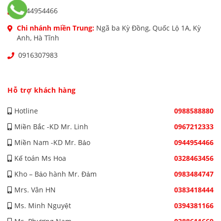
0944954466
Chi nhánh miền Trung:
Ngã ba Kỳ Đồng, Quốc Lộ 1A, Kỳ
Anh, Hà Tĩnh
0916307983
Hỗ trợ khách hàng
Hotline
0988588880
Miền Bắc -KD Mr. Linh
0967212333
Miền Nam -KD Mr. Bảo
0944954466
Kế toán Ms Hoa
0328463456
Kho – Bảo hành Mr. Đảm
0983484747
Mrs. Vân HN
0383418444
Ms. Minh Nguyệt
0394381166