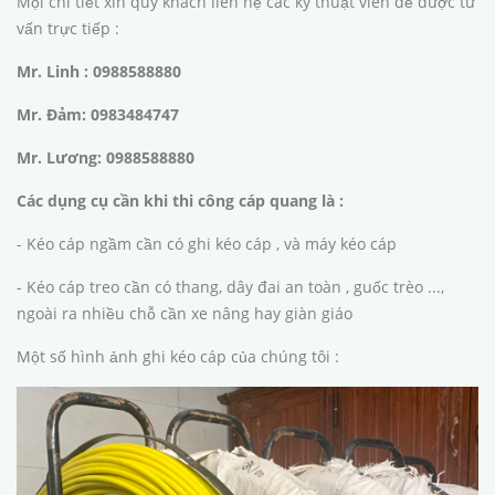
Mọi chi tiết xin quý khách liên hệ các kỹ thuật viên để được tư
vấn trực tiếp :
Mr. Linh : 0988588880
Mr. Đảm: 0983484747
Mr. Lương: 0988588880
Các dụng cụ cần khi thi công cáp quang là :
- Kéo cáp ngầm cần có ghi kéo cáp , và máy kéo cáp
- Kéo cáp treo cần có thang, dây đai an toàn , guốc trèo ...,
ngoài ra nhiều chỗ cần xe nâng hay giàn giáo
Một số hình ảnh ghi kéo cáp của chúng tôi :