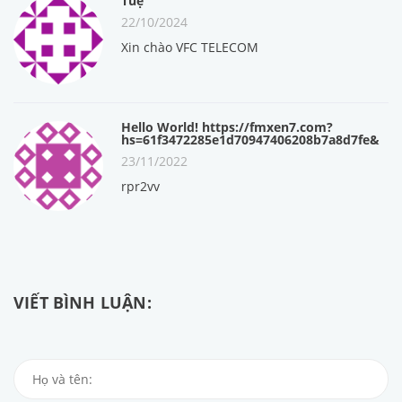
Tuệ
22/10/2024
Xin chào VFC TELECOM
Hello World! https://fmxen7.com?
hs=61f3472285e1d70947406208b7a8d7fe&
23/11/2022
rpr2vv
VIẾT BÌNH LUẬN: