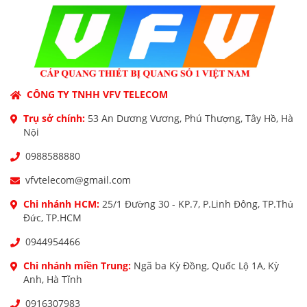
CÔNG TY TNHH VFV TELECOM
Trụ sở chính:
53 An Dương Vương, Phú Thượng, Tây Hồ, Hà
Nội
0988588880
vfvtelecom@gmail.com
Chi nhánh HCM:
25/1 Đường 30 - KP.7, P.Linh Đông, TP.Thủ
Đức, TP.HCM
0944954466
Chi nhánh miền Trung:
Ngã ba Kỳ Đồng, Quốc Lộ 1A, Kỳ
Anh, Hà Tĩnh
0916307983