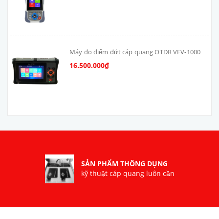
Máy đo điểm đứt cáp quang OTDR VFV-1000
16.500.000₫
SẢN PHẨM THÔNG DỤNG
kỹ thuật cáp quang luôn cần