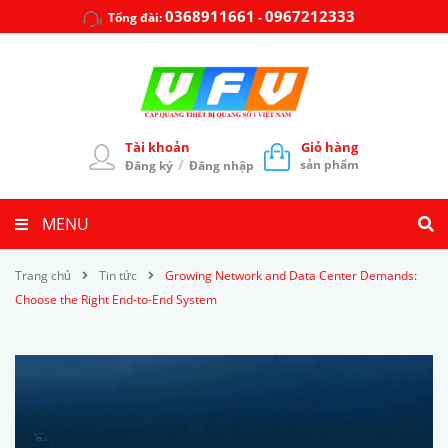
0368911661
0967212333
Tổng đài:
-
Tài khoản
Giỏ hàng
/
sản phẩm
Đăng ký
Đăng nhập
MENU
Trang chủ
Tin tức
Growing Network and Data Center Demands:
Choose the Right End-to-End System