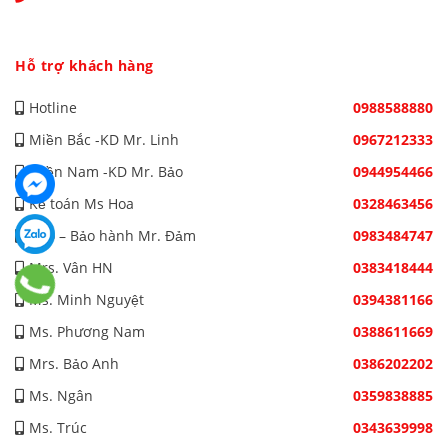
Hỗ trợ khách hàng
Hotline
0988588880
Miền Bắc -KD Mr. Linh
0967212333
Miền Nam -KD Mr. Bảo
0944954466
Kế toán Ms Hoa
0328463456
Kho – Bảo hành Mr. Đảm
0983484747
Mrs. Vân HN
0383418444
Ms. Minh Nguyệt
0394381166
Ms. Phương Nam
0388611669
Mrs. Bảo Anh
0386202202
Ms. Ngân
0359838885
Ms. Trúc
0343639998