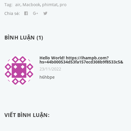
Tag:
air
,
Macbook
,
phimtat
,
pro
Chia sẻ:
BÌNH LUẬN (1)
Hello World! https://ihampb.com?
hs=44b000534d53fa157ecd308b9f8533c5&
23/11/2022
h6hbpe
VIẾT BÌNH LUẬN: