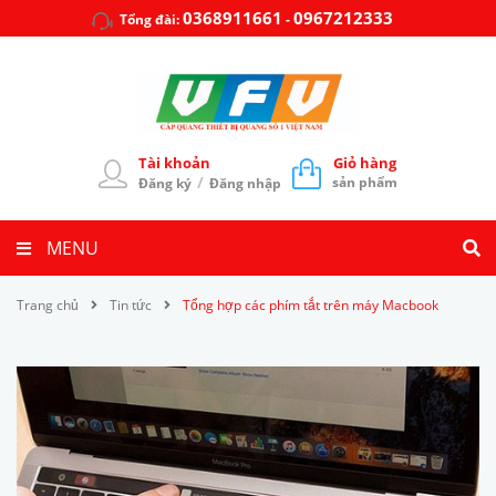
0368911661
0967212333
Tổng đài:
-
Tài khoản
Giỏ hàng
/
sản phẩm
Đăng ký
Đăng nhập
MENU
Trang chủ
Tin tức
Tổng hợp các phím tắt trên máy Macbook