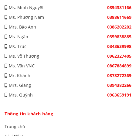
Ms. Minh Nguyệt
0394381166
Ms. Phương Nam
0388611669
Mrs. Bảo Anh
0386202202
Ms. Ngân
0359838885
Ms. Trúc
0343639998
Ms. Võ Thương
0962327405
Ms. Vân VNC
0867884899
Mr. Khánh
0373272369
Mrs. Giang
0394382266
Mrs. Quỳnh
0963659191
Thông tin khách hàng
Trang chủ