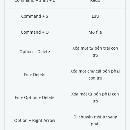
Command + Shift + Z
Redo
Command + S
Lưu
Command + O
Mở file
Xóa một từ bên trái con
Option + Delete
trỏ
Xóa một chữ cái bên phải
Fn + Delete
con trỏ
Xóa một từ bên phải con
Fn + Option + Delete
trỏ
Di chuyển một từ sang
Option + Right Arrow
phải