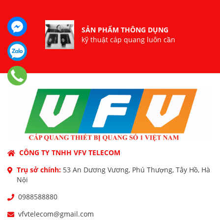
SẢN PHẨM THÔNG DỤNG
kỹ thuật cáp quang luôn cần
CÔNG TY TNHH VFV TELECOM
Trụ sở chính:
53 An Dương Vương, Phú Thượng, Tây Hồ, Hà
Nội
0988588880
vfvtelecom@gmail.com